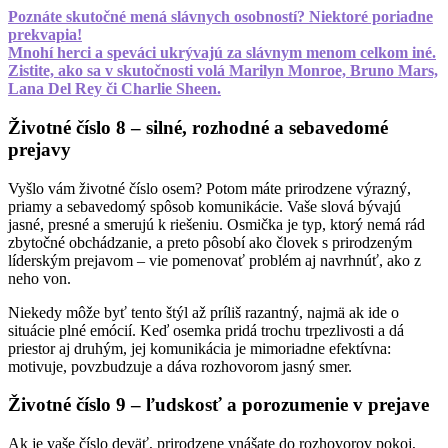
Poznáte skutočné mená slávnych osobností? Niektoré poriadne
prekvapia!
Mnohí herci a speváci ukrývajú za slávnym menom celkom iné.
Zistite, ako sa v skutočnosti volá Marilyn Monroe, Bruno Mars,
Lana Del Rey či Charlie Sheen.
Životné číslo 8 – silné, rozhodné a sebavedomé
prejavy
Vyšlo vám životné číslo osem? Potom máte prirodzene výrazný,
priamy a sebavedomý spôsob komunikácie. Vaše slová bývajú
jasné, presné a smerujú k riešeniu. Osmička je typ, ktorý nemá rád
zbytočné obchádzanie, a preto pôsobí ako človek s prirodzeným
líderským prejavom – vie pomenovať problém aj navrhnúť, ako z
neho von.
Niekedy môže byť tento štýl až príliš razantný, najmä ak ide o
situácie plné emócií. Keď osemka pridá trochu trpezlivosti a dá
priestor aj druhým, jej komunikácia je mimoriadne efektívna:
motivuje, povzbudzuje a dáva rozhovorom jasný smer.
Životné číslo 9 – ľudskosť a porozumenie v prejave
Ak je vaše číslo deväť, prirodzene vnášate do rozhovorov pokoj,