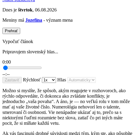
Dnes je
štvrtok
, 06.08.2026
Meniny má
Jozefína
- význam mena
Prehrať
Vypočuť článok
Pripravujem slovenský hlas...
0:00
--:--
Rýchlosť
Hlas
Zastaviť
Možno si myslíte, že spôsob, akým reagujete v rozhovoroch, ako
rýchlo odpovedáte, či dokonca ako zvládate konflikty, je
jednoducho „vaša povaha“. A áno, je — no veľkú rolu v tom môže
mať aj vaše životné číslo. Numerológia nehovorí len o talente,
smerovaní či osobnosti. Vie nenápadne ukázať aj to, prečo sa s
niektorými ľuďmi rozumiete bez slova, zatiaľ čo pri iných máte
pocit, že si míňate každú vetu.
Ak vás fascinujú drobné súvislosti medzi tým, kým ste, ako pôsobíte