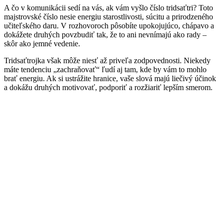
A čo v komunikácii sedí na vás, ak vám vyšlo číslo tridsaťtri? Toto
majstrovské číslo nesie energiu starostlivosti, súcitu a prirodzeného
učiteľského daru. V rozhovoroch pôsobíte upokojujúco, chápavo a
dokážete druhých povzbudiť tak, že to ani nevnímajú ako rady –
skôr ako jemné vedenie.
Tridsaťtrojka však môže niesť až priveľa zodpovednosti. Niekedy
máte tendenciu „zachraňovať“ ľudí aj tam, kde by vám to mohlo
brať energiu. Ak si ustrážite hranice, vaše slová majú liečivý účinok
a dokážu druhých motivovať, podporiť a rozžiariť lepším smerom.