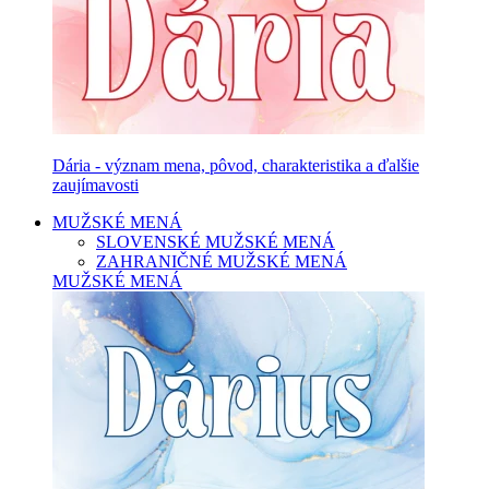
Dária - význam mena, pôvod, charakteristika a ďalšie
zaujímavosti
MUŽSKÉ MENÁ
SLOVENSKÉ MUŽSKÉ MENÁ
ZAHRANIČNÉ MUŽSKÉ MENÁ
MUŽSKÉ MENÁ