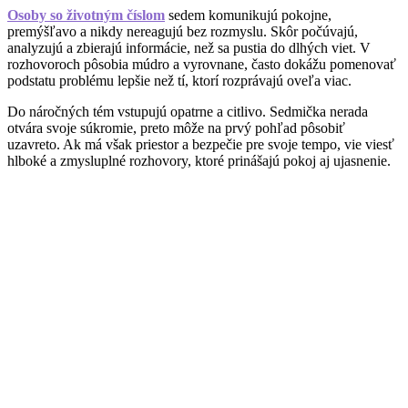
Osoby so životným číslom
sedem komunikujú pokojne,
premýšľavo a nikdy nereagujú bez rozmyslu. Skôr počúvajú,
analyzujú a zbierajú informácie, než sa pustia do dlhých viet. V
rozhovoroch pôsobia múdro a vyrovnane, často dokážu pomenovať
podstatu problému lepšie než tí, ktorí rozprávajú oveľa viac.
Do náročných tém vstupujú opatrne a citlivo. Sedmička nerada
otvára svoje súkromie, preto môže na prvý pohľad pôsobiť
uzavreto. Ak má však priestor a bezpečie pre svoje tempo, vie viesť
hlboké a zmysluplné rozhovory, ktoré prinášajú pokoj aj ujasnenie.