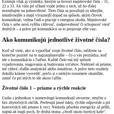
Existujú však aj výnimky, ktorým sa hovorí majstrovské čísla – 11,
22 a 33. Ak vám pri sčítaní vyjde jedno z nich, už ho ďalej
neznižujete na jednociferné. Tieto čísla sa považujú za silnejšie,
intuitívnejšie a majú výraznejší dopad na spôsob, akým človek
komunikuje, vníma ľudí a pracuje s energiou okolia. Majstrovské
čísla v sebe nesú vyššiu citlivosť, zodpovednosť či schopnosť viesť
druhých – a práve pri komunikácii sa to prejavuje ešte viac.
Ako komunikujú jednotlivé životné čísla?
Keď už viete, ako si vypočítať svoje životné číslo, môžeme sa
konečne pozrieť na to najzaujímavejšie – čo o vás prezrádza, keď
ide o komunikáciu s ľuďmi. Každé číslo má iný spôsob
vyjadrovania, reagovania aj budovania vzťahov. Niektoré sú priame,
iné citlivé, ďalšie analytické alebo intuitívne. A práve tieto rozdiely
dokážu krásne vysvetliť, prečo si s niekým rozumiete okamžite,
zatiaľ čo pri iných to ide akosi ťažšie.
Životné číslo 1 – priame a rýchle reakcie
Ľudia s jednotkou v numerologii komunikujú otvorene, stručne a
bez zbytočných okľúk. Preferujú jasné fakty, rýchle odpovede a pri
konverzácii idú priamo k veci. Niekedy pôsobia energicky až príliš,
najmä ak majú pocit, že druhá strana „chodí okolo horúcej kaše“.