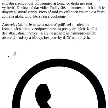
empatiu a schopnosť porozumieť aj tomu, čo druhí nevedia
vysloviť. Devina má dar vidieť ľudí v širšom kontexte – ich emócie,
úmysly aj skryté vrstvy. Preto pôsobí vo vzťahoch zmierlivo a často
zohráva úlohu toho, kto spája a upokojuje.
Zároveň však môže na seba naberať príliš veľa – nielen v
komunikácii, ale aj v zodpovednosti za pocity druhých. Keď si
deviatka ustráži hranice, jej štýl je jeden z najharmonickejších:
otvorený, ľudský a hĺbavý, bez potreby tlačiť na druhých.