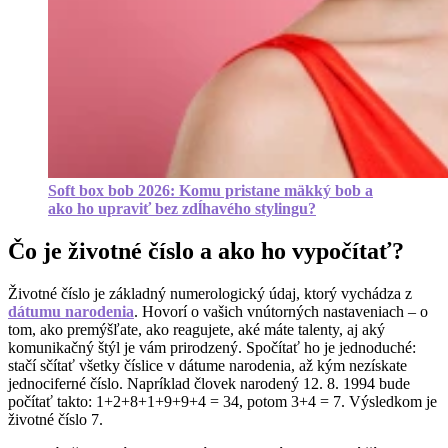
Soft box bob 2026: Komu pristane mäkký bob a
ako ho upraviť bez zdĺhavého stylingu?
Čo je životné číslo a ako ho vypočítať?
Životné číslo je základný numerologický údaj, ktorý vychádza z
dátumu narodenia
. Hovorí o vašich vnútorných nastaveniach – o
tom, ako premýšľate, ako reagujete, aké máte talenty, aj aký
komunikačný štýl je vám prirodzený. Spočítať ho je jednoduché:
stačí sčítať všetky číslice v dátume narodenia, až kým nezískate
jednociferné číslo. Napríklad človek narodený 12. 8. 1994 bude
počítať takto: 1+2+8+1+9+9+4 = 34, potom 3+4 = 7. Výsledkom je
životné číslo 7.