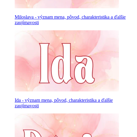
Miloslava - význam mena, pôvod, charakteristika a ďalšie
zaujímavosti
Ida - význam mena, pôvod, charakteristika a ďalšie
zaujímavosti