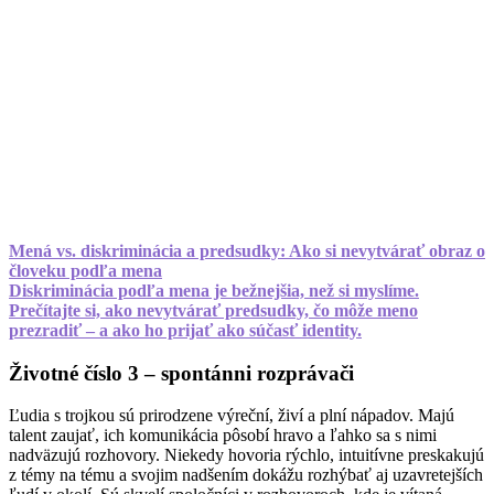
Mená vs. diskriminácia a predsudky: Ako si nevytvárať obraz o
človeku podľa mena
Diskriminácia podľa mena je bežnejšia, než si myslíme.
Prečítajte si, ako nevytvárať predsudky, čo môže meno
prezradiť – a ako ho prijať ako súčasť identity.
Životné číslo 3 – spontánni rozprávači
Ľudia s trojkou sú prirodzene výreční, živí a plní nápadov. Majú
talent zaujať, ich komunikácia pôsobí hravo a ľahko sa s nimi
nadväzujú rozhovory. Niekedy hovoria rýchlo, intuitívne preskakujú
z témy na tému a svojim nadšením dokážu rozhýbať aj uzavretejších