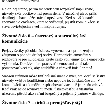
nápadov či improvizácia.
Na druhej strane, päťka má tendenciu rozprávať impulzívne,
niekedy skôr pocitovo než premyslene. V náročnej alebo príliš
detailnej debate môže strácať trpezlivosť. Keď sa však naučí
spomaliť vo chvíľach, ktoré to vyžadujú, jej štýl komunikácie sa
stáva osviežujúcim a veľmi inšpiratívnym.
Životné číslo 6 – ústretový a starostlivý štýl
komunikácie
Prejavy šestky pôsobia láskavo, vyrovnane a s prirodzeným
záujmom o pohodu druhej osoby. Harmonická atmosféra v
rozhovore je pre ňu dôležitá, preto často volí jemný tón a empatické
vyjadrenia. Dokáže dobre pracovať s emóciami a má talent
pomenovať veci tak, aby neublížila a zároveň bola úprimná.
Slabšou stránkou môže byť prílišná snaha o mier, pre ktorú sa šestka
niekedy vyhýba konfliktom alebo nepovie to, čo skutočne cíti. V
komunikácii sa tak môže prispôsobovať viac, než je pre ňu zdravé.
Keď však nájde rovnováhu medzi ústretovosťou a vlastným
názorom, pôsobí ako veľmi bezpečný a príjemný partner v dialógu.
Životné číslo 7 – tichší a premýšľavý štýl