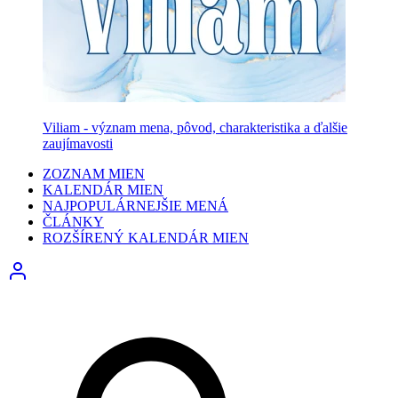
Viliam - význam mena, pôvod, charakteristika a ďalšie
zaujímavosti
ZOZNAM MIEN
KALENDÁR MIEN
NAJPOPULÁRNEJŠIE MENÁ
ČLÁNKY
ROZŠÍRENÝ KALENDÁR MIEN