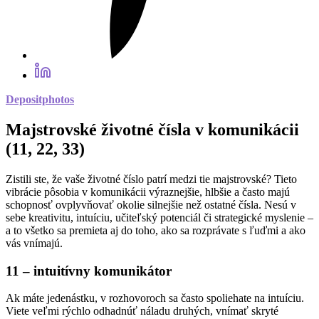
Depositphotos
Majstrovské životné čísla v komunikácii
(11, 22, 33)
Zistili ste, že vaše životné číslo patrí medzi tie majstrovské? Tieto
vibrácie pôsobia v komunikácii výraznejšie, hlbšie a často majú
schopnosť ovplyvňovať okolie silnejšie než ostatné čísla. Nesú v
sebe kreativitu, intuíciu, učiteľský potenciál či strategické myslenie –
a to všetko sa premieta aj do toho, ako sa rozprávate s ľuďmi a ako
vás vnímajú.
11 – intuitívny komunikátor
Ak máte jedenástku, v rozhovoroch sa často spoliehate na intuíciu.
Viete veľmi rýchlo odhadnúť náladu druhých, vnímať skryté