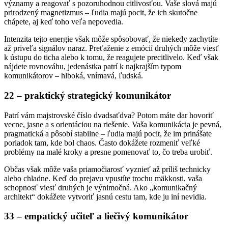
významy a reagovať s pozoruhodnou citlivosťou. Vaše slová majú
prirodzený magnetizmus – ľudia majú pocit, že ich skutočne
chápete, aj keď toho veľa nepovedia.
Intenzita tejto energie však môže spôsobovať, že niekedy zachytíte
až priveľa signálov naraz. Preťaženie z emócií druhých môže viesť
k ústupu do ticha alebo k tomu, že reagujete precitlivelo. Keď však
nájdete rovnováhu, jedenástka patrí k najkrajším typom
komunikátorov – hlboká, vnímavá, ľudská.
22 – praktický strategický komunikátor
Patrí vám majstrovské číslo dvadsaťdva? Potom máte dar hovoriť
vecne, jasne a s orientáciou na riešenie. Vaša komunikácia je pevná,
pragmatická a pôsobí stabilne – ľudia majú pocit, že im prinášate
poriadok tam, kde bol chaos. Často dokážete rozmeniť veľké
problémy na malé kroky a presne pomenovať to, čo treba urobiť.
Občas však môže vaša priamočiarosť vyznieť až príliš technicky
alebo chladne. Keď do prejavu vpustíte trochu mäkkosti, vaša
schopnosť viesť druhých je výnimočná. Ako „komunikačný
architekt“ dokážete vytvoriť jasnú cestu tam, kde ju iní nevidia.
33 – empatický učiteľ a liečivý komunikátor