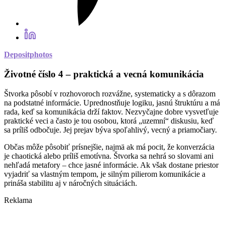
Depositphotos
Životné číslo 4 – praktická a vecná komunikácia
Štvorka pôsobí v rozhovoroch rozvážne, systematicky a s dôrazom
na podstatné informácie. Uprednostňuje logiku, jasnú štruktúru a má
rada, keď sa komunikácia drží faktov. Nezvyčajne dobre vysvetľuje
praktické veci a často je tou osobou, ktorá „uzemní“ diskusiu, keď
sa príliš odbočuje. Jej prejav býva spoľahlivý, vecný a priamočiary.
Občas môže pôsobiť prísnejšie, najmä ak má pocit, že konverzácia
je chaotická alebo príliš emotívna. Štvorka sa nehrá so slovami ani
nehľadá metafory – chce jasné informácie. Ak však dostane priestor
vyjadriť sa vlastným tempom, je silným pilierom komunikácie a
prináša stabilitu aj v náročných situáciách.
Reklama