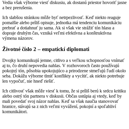
Vedia však výborne viesť diskusiu, ak dostanú priestor hovoriť jasne
a bez prerušenia.
Ich slabšou stránkou môže byť netrpezlivosť. Keď niekto reaguje
pomalšie alebo príliš opisuje, jednotka má tendenciu komunikáciu
prebrať a dotiahnuť ju sama. Ak si však vie strážiť tón hlasu a
dopraje druhým čas, vzniká veľmi efektívna a konštruktívna
výmena názorov.
Životné číslo 2 – empatickí diplomati
Dvojky komunikujú jemne, citlivo a s veľkou schopnosťou vnímať
aj to, čo druhí nepovedia nahlas. V rozhovoroch často používajú
pokojný tón, pôsobia upokojujúco a prirodzene stmeľujú ľudí okolo
seba. Dokážu výborne tlmiť konflikty a vycítiť, ak niekto potrebuje
len vypočuť, nie hneď riešiť.
Ich citlivosť však môže viesť k tomu, že si príliš berú k srdcu kritiku
alebo ostrý tón partnera v diskusii. Občas ustúpia aj vtedy, keď by
mali povedať svoj názor nahlas. Keď sa však naučia stanovovať
hranice, stávajú sa z nich veľmi vyvážení, pokojní a spoľahliví
komunikátori.