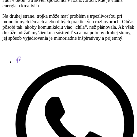
ľudí v okolí. Sú skvelí spoločníci v rozhovoroch, kde je vítaná
energia a kreativita.
Na druhej strane, trojka môže mať problém s trpezlivosťou pri
monotónnych témach alebo dlhých praktických rozhovoroch. Občas
pôsobí tak, akoby komunikáciu viac „cítila“, než plánovala. Ak však
dokáže udržať myšlienku a sústrediť sa aj na potreby druhej strany,
jej spôsob vyjadrovania je mimoriadne inšpiratívny a príjemný.