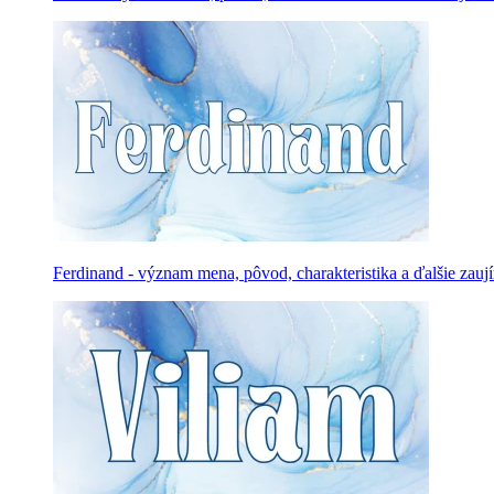
Ferdinand - význam mena, pôvod, charakteristika a ďalšie zauj