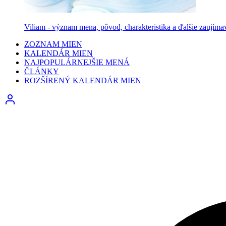
Viliam - význam mena, pôvod, charakteristika a ďalšie zaujíma
ZOZNAM MIEN
KALENDÁR MIEN
NAJPOPULÁRNEJŠIE MENÁ
ČLÁNKY
ROZŠÍRENÝ KALENDÁR MIEN