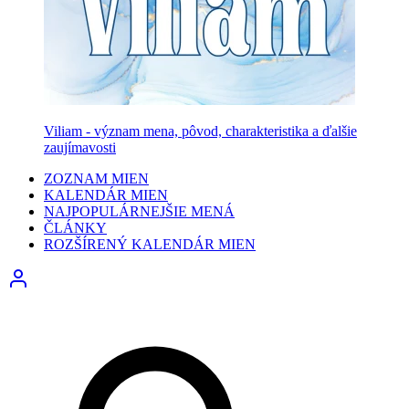
Viliam - význam mena, pôvod, charakteristika a ďalšie
zaujímavosti
ZOZNAM MIEN
KALENDÁR MIEN
NAJPOPULÁRNEJŠIE MENÁ
ČLÁNKY
ROZŠÍRENÝ KALENDÁR MIEN