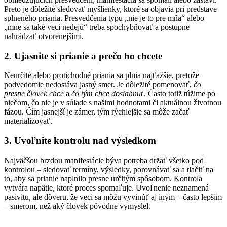
Preto je dôležité sledovať myšlienky, ktoré sa objavia pri predstave
splneného priania. Presvedčenia typu „nie je to pre mňa“ alebo
„mne sa také veci nedejú“ treba spochybňovať a postupne
nahrádzať otvorenejšími.
2. Ujasnite si prianie a prečo ho chcete
Neurčité alebo protichodné priania sa plnia najťažšie, pretože
podvedomie nedostáva jasný smer. Je dôležité pomenovať,
čo
presne človek chce
a
čo tým chce dosiahnuť
. Často totiž túžime po
niečom, čo nie je v súlade s našimi hodnotami či aktuálnou životnou
fázou. Čím jasnejší je zámer, tým rýchlejšie sa môže začať
materializovať.
3. Uvoľnite kontrolu nad výsledkom
Najväčšou brzdou manifestácie býva potreba držať všetko pod
kontrolou – sledovať termíny, výsledky, porovnávať sa a tlačiť na
to, aby sa prianie naplnilo presne určitým spôsobom. Kontrola
vytvára napätie, ktoré proces spomaľuje. Uvoľnenie neznamená
pasivitu, ale dôveru, že veci sa môžu vyvinúť aj iným – často lepším
– smerom, než aký človek pôvodne vymyslel.