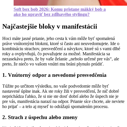
Soft box bob 2026: Komu pristane mäkký bob a
ako ho upraviť bez zdĺhavého stylingu?
Najčastejšie bloky v manifestácii
Hoci máte jasné prianie, jeho cesta k vám môže byť spomalená
práve vnútornými blokmi, ktoré si často ani neuvedomujete. Ide o
kombináciu strachov, presvedčení a návykov, ktoré sú s vami dlhé
roky a ovplyvňujú, čo považujete za možné. Manifestácia sa
nezasekáva preto, že by vaše želanie „nebolo určené pre vás“, ale
preto, že niečo vo vašom vnútri mu bráni plynulo prúdiť.
1. Vnútorný odpor a nevedomé presvedčenia
Túžite po určitom výsledku, no vaše podvedomie môže byť
nastavené úplne inak. Ak ste roky žili v presvedčení, že nič dobré
neprichádza ľahko, že si nie ste dosť dobrí alebo že úspech nie je
pre vás, manifestácia narazí na odpor. Prianie síce chcete, ale neviete
ho prijať – a telo aj myseľ to odrážajú spomalením procesu.
2. Strach z úspechu alebo zmeny