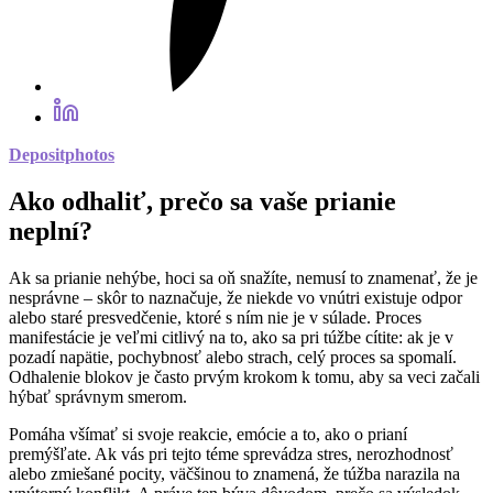
Depositphotos
Ako odhaliť, prečo sa vaše prianie
neplní?
Ak sa prianie nehýbe, hoci sa oň snažíte, nemusí to znamenať, že je
nesprávne – skôr to naznačuje, že niekde vo vnútri existuje odpor
alebo staré presvedčenie, ktoré s ním nie je v súlade. Proces
manifestácie je veľmi citlivý na to, ako sa pri túžbe cítite: ak je v
pozadí napätie, pochybnosť alebo strach, celý proces sa spomalí.
Odhalenie blokov je často prvým krokom k tomu, aby sa veci začali
hýbať správnym smerom.
Pomáha všímať si svoje reakcie, emócie a to, ako o prianí
premýšľate. Ak vás pri tejto téme sprevádza stres, nerozhodnosť
alebo zmiešané pocity, väčšinou to znamená, že túžba narazila na