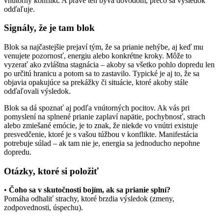
vnútorný konflikt. A práve ten býva dôvodom, prečo sa výsledok
odďaľuje.
Signály, že je tam blok
Blok sa najčastejšie prejaví tým, že sa prianie nehýbe, aj keď mu
venujete pozornosť, energiu alebo konkrétne kroky. Môže to
vyzerať ako zvláštna stagnácia – akoby sa všetko pohlo dopredu len
po určitú hranicu a potom sa to zastavilo. Typické je aj to, že sa
objavia opakujúce sa prekážky či situácie, ktoré akoby stále
odďaľovali výsledok.
Blok sa dá spoznať aj podľa vnútorných pocitov. Ak vás pri
pomyslení na splnené prianie zaplaví napätie, pochybnosť, strach
alebo zmiešané emócie, je to znak, že niekde vo vnútri existuje
presvedčenie, ktoré je s vašou túžbou v konflikte. Manifestácia
potrebuje súlad – ak tam nie je, energia sa jednoducho nepohne
dopredu.
Otázky, ktoré si položiť
•
Čoho sa v skutočnosti bojím, ak sa prianie splní?
Pomáha odhaliť strachy, ktoré brzdia výsledok (zmeny,
zodpovednosti, úspechu).