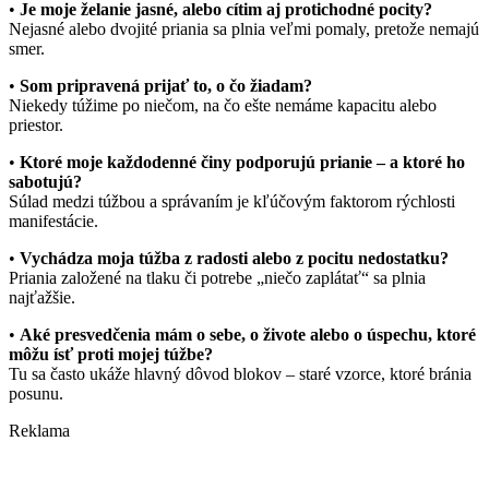
•
Je moje želanie jasné, alebo cítim aj protichodné pocity?
Nejasné alebo dvojité priania sa plnia veľmi pomaly, pretože nemajú
smer.
•
Som pripravená prijať to, o čo žiadam?
Niekedy túžime po niečom, na čo ešte nemáme kapacitu alebo
priestor.
•
Ktoré moje každodenné činy podporujú prianie – a ktoré ho
sabotujú?
Súlad medzi túžbou a správaním je kľúčovým faktorom rýchlosti
manifestácie.
•
Vychádza moja túžba z radosti alebo z pocitu nedostatku?
Priania založené na tlaku či potrebe „niečo zaplátať“ sa plnia
najťažšie.
•
Aké presvedčenia mám o sebe, o živote alebo o úspechu, ktoré
môžu ísť proti mojej túžbe?
Tu sa často ukáže hlavný dôvod blokov – staré vzorce, ktoré bránia
posunu.
Reklama