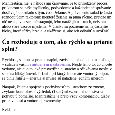
Manifestácia nie je náhoda ani čarovanie. Je to prirodzený proces,
pri ktorom sa naše myšlienky, podvedomie a každodenné správanie
dostávajú do súladu s tým, čo si želáme. A práve tento súlad je často
rozhodujúcim faktorom: niektoré želania sa plnia rýchlo, pretože im
nič nestojí v ceste, iné stagnujú, lebo narážajú na strach, neistotu
alebo staré vzorce myslenia. V článku sa pozrieme na najčastejšie
bloky, ktoré túžby brzdia, a ukážeme si, ako ich odhaliť a uvoľniť.
Čo rozhoduje o tom, ako rýchlo sa prianie
splní?
Rýchlosť, s akou sa prianie naplní, závisí najmä od toho, nakoľko je
v súlade s vaším
vnútorným nastavením
. Nejde len o to, čo chcete
vedome, ale aj o to, aké presvedčenia, strachy a očakávania nosíte v
sebe na hlbšej úrovni. Priania, pri ktorých nemáte vnútorný odpor,
sa plnia ľahšie – energia aj myseľ sú naladené jedným smerom.
Naopak, želania spojené s pochybnosťami, strachom zo zmeny,
zvykom kontrolovať výsledok či starými vzorcami z detstva sa
pohybujú pomalšie. Manifestácia je preto vždy kombináciou túžby,
pripravenosti a vnútornej rovnováhy.
Reklama