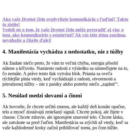
Ako vaše životné číslo ovplyvňuje komunikáciu s ľuďmi? Takto
to zistíte!
Vedeli ste o tom, že vaše životné číslo môže prezradiť aj viac o
tom, ako komunikujete s ostatnými? Ak vás táto téma zaujíma,
neváhajte a čítajte ďalej!
4. Manifestácia vychádza z nedostatku, nie z túžby
Ak žiadate niečo preto, že vám to veľmi chýba, energia pôsobí
nútene a kŕčovito. Namiesto radosti z výsledku sa sústreďujete na to,
čo nemáte. A práve tento tlak vytvára blok. Priania sa oveľa
rýchlejšie plnia vtedy, keď vychádzajú z radosti, otvorenosti a
prirodzenej túžby – nie z paniky alebo potreby niečo „zaplniť“.
5. Nesúlad medzi slovami a činmi
Ak hovoríte, že chcete určitú zmenu, ale každý deň konáte opačne,
telo a myseľ dostávajú zmiešaný signál. Chcete pokoj, ale žijete v
chaose. Chcete zdravie, ale ignorujete unavené telo. Chcete lásku,
ale zatvárate sa pred ľuďmi. Manifestácia sa zrýchli až vtedy, keď sa
vaše každodenné kroky začnú približovať tomu, po čom túžite.