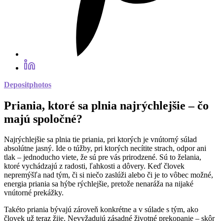
Depositphotos
Priania, ktoré sa plnia najrýchlejšie – čo
majú spoločné?
Najrýchlejšie sa plnia tie priania, pri ktorých je vnútorný súlad
absolútne jasný. Ide o túžby, pri ktorých necítite strach, odpor ani
tlak – jednoducho viete, že sú pre vás prirodzené. Sú to želania,
ktoré vychádzajú z radosti, ľahkosti a dôvery. Keď človek
nepremýšľa nad tým, či si niečo zaslúži alebo či je to vôbec možné,
energia priania sa hýbe rýchlejšie, pretože nenaráža na nijaké
vnútorné prekážky.
Takéto priania bývajú zároveň konkrétne a v súlade s tým, ako
človek už teraz žije. Nevyžadujú zásadné životné prekopanie – skôr