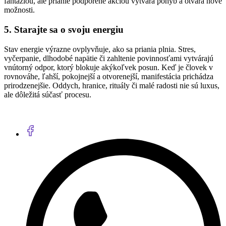
fantáziou, ale prianie podporené akciou vytvára pohyb a otvára nové
možnosti.
5. Starajte sa o svoju energiu
Stav energie výrazne ovplyvňuje, ako sa priania plnia. Stres,
vyčerpanie, dlhodobé napätie či zahltenie povinnosťami vytvárajú
vnútorný odpor, ktorý blokuje akýkoľvek posun. Keď je človek v
rovnováhe, ľahší, pokojnejší a otvorenejší, manifestácia prichádza
prirodzenejšie. Oddych, hranice, rituály či malé radosti nie sú luxus,
ale dôležitá súčasť procesu.