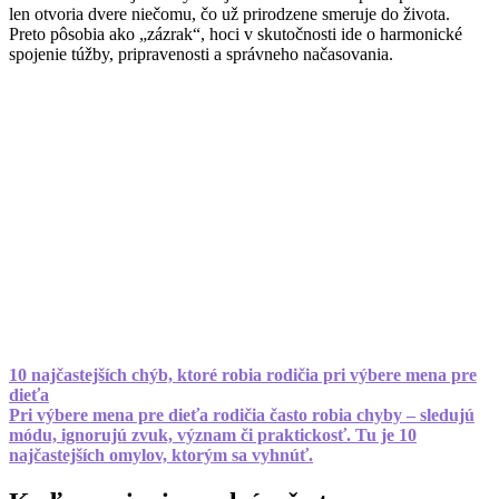
len otvoria dvere niečomu, čo už prirodzene smeruje do života.
Preto pôsobia ako „zázrak“, hoci v skutočnosti ide o harmonické
spojenie túžby, pripravenosti a správneho načasovania.
10 najčastejších chýb, ktoré robia rodičia pri výbere mena pre
dieťa
Pri výbere mena pre dieťa rodičia často robia chyby – sledujú
módu, ignorujú zvuk, význam či praktickosť. Tu je 10
najčastejších omylov, ktorým sa vyhnúť.