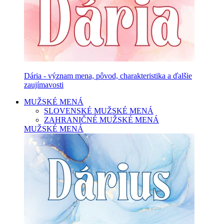
Dária - význam mena, pôvod, charakteristika a ďalšie
zaujímavosti
MUŽSKÉ MENÁ
SLOVENSKÉ MUŽSKÉ MENÁ
ZAHRANIČNÉ MUŽSKÉ MENÁ
MUŽSKÉ MENÁ