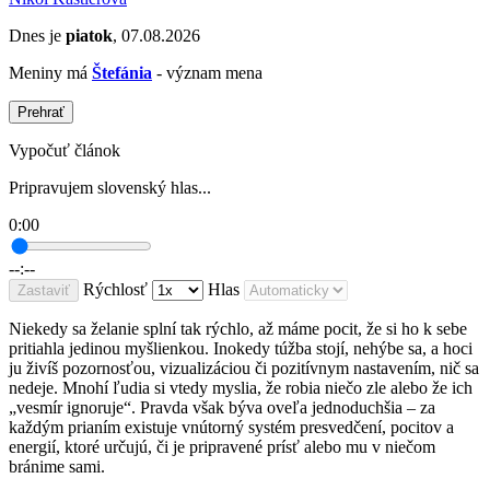
Dnes je
piatok
, 07.08.2026
Meniny má
Štefánia
- význam mena
Prehrať
Vypočuť článok
Pripravujem slovenský hlas...
0:00
--:--
Rýchlosť
Hlas
Zastaviť
Niekedy sa želanie splní tak rýchlo, až máme pocit, že si ho k sebe
pritiahla jedinou myšlienkou. Inokedy túžba stojí, nehýbe sa, a hoci
ju živíš pozornosťou, vizualizáciou či pozitívnym nastavením, nič sa
nedeje. Mnohí ľudia si vtedy myslia, že robia niečo zle alebo že ich
„vesmír ignoruje“. Pravda však býva oveľa jednoduchšia – za
každým prianím existuje vnútorný systém presvedčení, pocitov a
energií, ktoré určujú, či je pripravené prísť alebo mu v niečom
bránime sami.