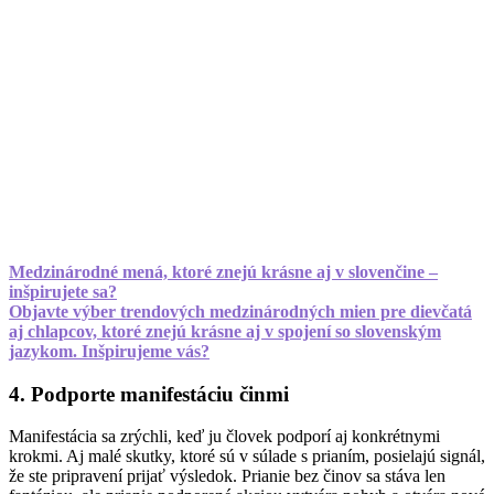
Medzinárodné mená, ktoré znejú krásne aj v slovenčine –
inšpirujete sa?
Objavte výber trendových medzinárodných mien pre dievčatá
aj chlapcov, ktoré znejú krásne aj v spojení so slovenským
jazykom. Inšpirujeme vás?
4. Podporte manifestáciu činmi
Manifestácia sa zrýchli, keď ju človek podporí aj konkrétnymi
krokmi. Aj malé skutky, ktoré sú v súlade s prianím, posielajú signál,
že ste pripravení prijať výsledok. Prianie bez činov sa stáva len