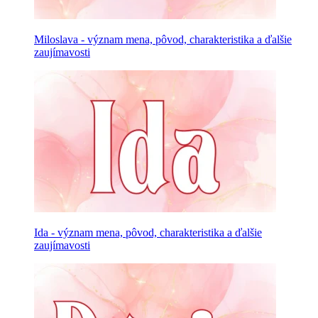
Miloslava - význam mena, pôvod, charakteristika a ďalšie
zaujímavosti
Ida - význam mena, pôvod, charakteristika a ďalšie
zaujímavosti