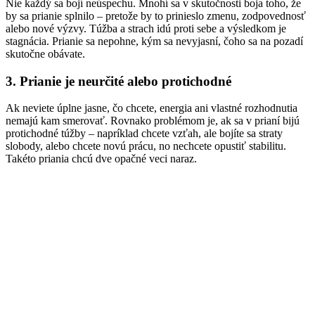
Nie každý sa bojí neúspechu. Mnohí sa v skutočnosti boja toho, že
by sa prianie splnilo – pretože by to prinieslo zmenu, zodpovednosť
alebo nové výzvy. Túžba a strach idú proti sebe a výsledkom je
stagnácia. Prianie sa nepohne, kým sa nevyjasní, čoho sa na pozadí
skutočne obávate.
3. Prianie je neurčité alebo protichodné
Ak neviete úplne jasne, čo chcete, energia ani vlastné rozhodnutia
nemajú kam smerovať. Rovnako problémom je, ak sa v prianí bijú
protichodné túžby – napríklad chcete vzťah, ale bojíte sa straty
slobody, alebo chcete novú prácu, no nechcete opustiť stabilitu.
Takéto priania chcú dve opačné veci naraz.