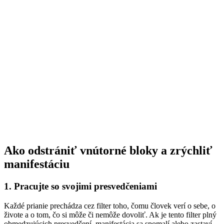
Ako odstrániť vnútorné bloky a zrýchliť
manifestáciu
1. Pracujte so svojimi presvedčeniami
Každé prianie prechádza cez filter toho, čomu človek verí o sebe, o
živote a o tom, čo si môže či nemôže dovoliť. Ak je tento filter plný
obmedzujúcich presvedčení, manifestácia sa spomalí alebo zastaví.