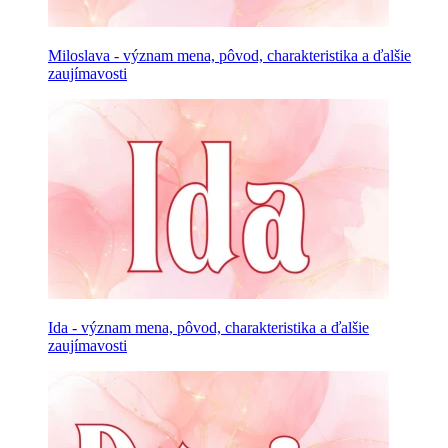
Miloslava - význam mena, pôvod, charakteristika a ďalšie
zaujímavosti
Ida - význam mena, pôvod, charakteristika a ďalšie
zaujímavosti