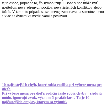
tejto osobe, prípadne to, čo symbolizuje. Osoba v sne môže byť
nositeľom nevyjadrených pocitov, nevyriešených konfliktov alebo
túžob. V takomto prípade sa sen menej zameriava na samotné meno
a viac na dynamiku medzi vami a postavou.
10 najčastejších chýb, ktoré robia rodičia pri výbere mena pre
dieťa
Pri výbere mena pre dieťa rodičia často robia chyby – sledujú
módu, ignorujú zvuk, význam či praktickosť. Tu je 10
najčastejších omylov, ktorým sa vyhnúť.