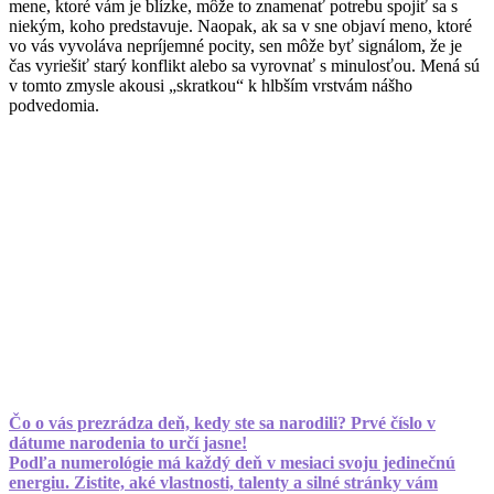
mene, ktoré vám je blízke, môže to znamenať potrebu spojiť sa s
niekým, koho predstavuje. Naopak, ak sa v sne objaví meno, ktoré
vo vás vyvoláva nepríjemné pocity, sen môže byť signálom, že je
čas vyriešiť starý konflikt alebo sa vyrovnať s minulosťou. Mená sú
v tomto zmysle akousi „skratkou“ k hlbším vrstvám nášho
podvedomia.
Čo o vás prezrádza deň, kedy ste sa narodili? Prvé číslo v
dátume narodenia to určí jasne!
Podľa numerológie má každý deň v mesiaci svoju jedinečnú
energiu. Zistite, aké vlastnosti, talenty a silné stránky vám