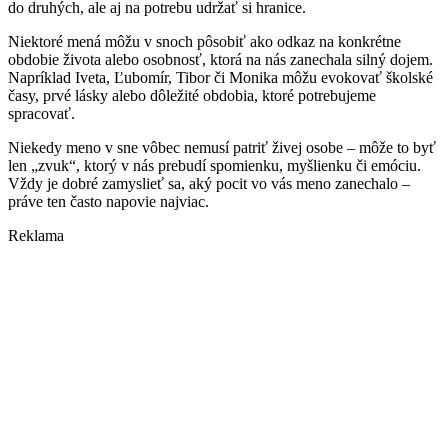
do druhých, ale aj na potrebu udržať si hranice.
Niektoré mená môžu v snoch pôsobiť ako odkaz na konkrétne
obdobie života alebo osobnosť, ktorá na nás zanechala silný dojem.
Napríklad Iveta, Ľubomír, Tibor či Monika môžu evokovať školské
časy, prvé lásky alebo dôležité obdobia, ktoré potrebujeme
spracovať.
Niekedy meno v sne vôbec nemusí patriť živej osobe – môže to byť
len „zvuk“, ktorý v nás prebudí spomienku, myšlienku či emóciu.
Vždy je dobré zamyslieť sa, aký pocit vo vás meno zanechalo –
práve ten často napovie najviac.
Reklama