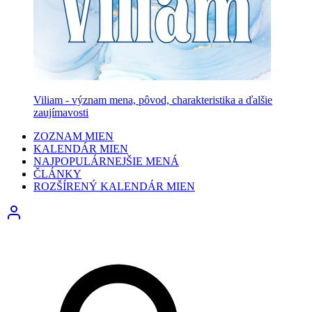
Viliam - význam mena, pôvod, charakteristika a ďalšie
zaujímavosti
ZOZNAM MIEN
KALENDÁR MIEN
NAJPOPULÁRNEJŠIE MENÁ
ČLÁNKY
ROZŠÍRENÝ KALENDÁR MIEN