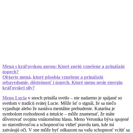
Mená s kráľovskou aurou: Ktoré znejú vznešene a prinášajú
úspech?
Objavte mená, ktoré pôsobia vznešene a prinášajú
sebavedomie, dôstojnosť i úspech. Ktoré meno nesie energiu
kráľovskej sily?
Meno Lucia
v snoch prináša svetlo – nie nadarmo je spájané so
svetlom v tradícii svätej Lucie. Môže ísť o signál, že sa niečo
vyjasňuje alebo že nastáva mentálne prebudenie. Katarína je
symbolom rozhodnosti a intuície – môže znamenať, že máte
dôverovať svojmu vnútornému hlasu. Meno Veronika býva spojené
so starostlivosťou a schopnosťou vidieť pravdu tam, kde iní
zatvárajú oči. V sne môže byť odkazom na vašu schopnosť vcítiť sa