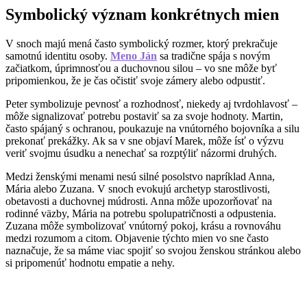
Symbolický význam konkrétnych mien
V snoch majú mená často symbolický rozmer, ktorý prekračuje
samotnú identitu osoby.
Meno Ján
sa tradične spája s novým
začiatkom, úprimnosťou a duchovnou silou – vo sne môže byť
pripomienkou, že je čas očistiť svoje zámery alebo odpustiť.
Peter symbolizuje pevnosť a rozhodnosť, niekedy aj tvrdohlavosť –
môže signalizovať potrebu postaviť sa za svoje hodnoty. Martin,
často spájaný s ochranou, poukazuje na vnútorného bojovníka a silu
prekonať prekážky. Ak sa v sne objaví Marek, môže ísť o výzvu
veriť svojmu úsudku a nenechať sa rozptýliť názormi druhých.
Medzi ženskými menami nesú silné posolstvo napríklad Anna,
Mária alebo Zuzana. V snoch evokujú archetyp starostlivosti,
obetavosti a duchovnej múdrosti. Anna môže upozorňovať na
rodinné väzby, Mária na potrebu spolupatričnosti a odpustenia.
Zuzana môže symbolizovať vnútorný pokoj, krásu a rovnováhu
medzi rozumom a citom. Objavenie týchto mien vo sne často
naznačuje, že sa máme viac spojiť so svojou ženskou stránkou alebo
si pripomenúť hodnotu empatie a nehy.