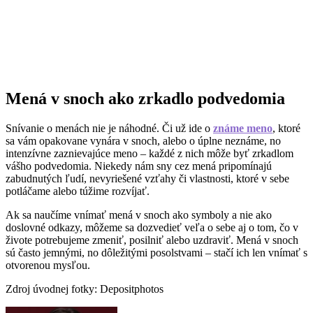
Mená v snoch ako zrkadlo podvedomia
Snívanie o menách nie je náhodné. Či už ide o
známe meno
, ktoré
sa vám opakovane vynára v snoch, alebo o úplne neznáme, no
intenzívne zaznievajúce meno – každé z nich môže byť zrkadlom
vášho podvedomia. Niekedy nám sny cez mená pripomínajú
zabudnutých ľudí, nevyriešené vzťahy či vlastnosti, ktoré v sebe
potláčame alebo túžime rozvíjať.
Ak sa naučíme vnímať mená v snoch ako symboly a nie ako
doslovné odkazy, môžeme sa dozvedieť veľa o sebe aj o tom, čo v
živote potrebujeme zmeniť, posilniť alebo uzdraviť. Mená v snoch
sú často jemnými, no dôležitými posolstvami – stačí ich len vnímať s
otvorenou mysľou.
Zdroj úvodnej fotky: Depositphotos