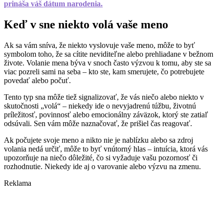
prináša váš dátum narodenia.
Keď v sne niekto volá vaše meno
Ak sa vám sníva, že niekto vyslovuje vaše meno, môže to byť
symbolom toho, že sa cítite neviditeľne alebo prehliadane v bežnom
živote. Volanie mena býva v snoch často výzvou k tomu, aby ste sa
viac pozreli sami na seba – kto ste, kam smerujete, čo potrebujete
povedať alebo počuť.
Tento typ sna môže tiež signalizovať, že vás niečo alebo niekto v
skutočnosti „volá“ – niekedy ide o nevyjadrenú túžbu, životnú
príležitosť, povinnosť alebo emocionálny záväzok, ktorý ste zatiaľ
odsúvali. Sen vám môže naznačovať, že prišiel čas reagovať.
Ak počujete svoje meno a nikto nie je nablízku alebo sa zdroj
volania nedá určiť, môže to byť vnútorný hlas – intuícia, ktorá vás
upozorňuje na niečo dôležité, čo si vyžaduje vašu pozornosť či
rozhodnutie. Niekedy ide aj o varovanie alebo výzvu na zmenu.
Reklama