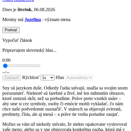
Dnes je
štvrtok
, 06.08.2026
Meniny má
Jozefína
- význam mena
Prehrať
Vypočuť článok
Pripravujem slovenský hlas...
0:00
--:--
Rýchlosť
Hlas
Zastaviť
Sny sú jazykom duše. Odkedy ľudia snívajú, snažia sa svojim snom
porozumieť. Niektoré sú farebné a živé, iné len mihnutím obrazov,
ktoré zmiznú skôr, než sa prebudíme. Práve preto vznikli snáre –
aby sme si cez symboly, osoby či emócie mohli vykladať, čo nám
chce naše podvedomie naznačiť. V snároch sa objavujú zvieratá,
predmety, čísla, ale aj mená – a práve tie vedia poriadne zaujať.
Možno sa vám už niekedy snívalo, že niekto opakovane vyslovoval
vaše meno, alebo sa v sne objavovala konkrétna osoba, ktorá má v