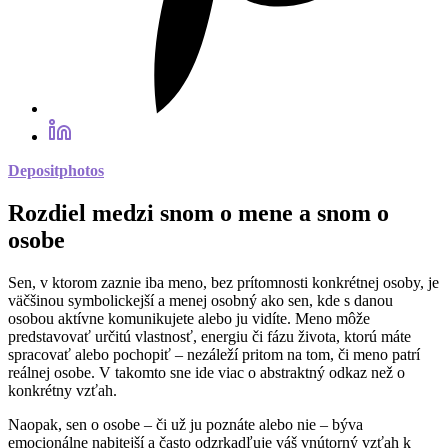
Depositphotos
Rozdiel medzi snom o mene a snom o
osobe
Sen, v ktorom zaznie iba meno, bez prítomnosti konkrétnej osoby, je
väčšinou symbolickejší a menej osobný ako sen, kde s danou
osobou aktívne komunikujete alebo ju vidíte. Meno môže
predstavovať určitú vlastnosť, energiu či fázu života, ktorú máte
spracovať alebo pochopiť – nezáleží pritom na tom, či meno patrí
reálnej osobe. V takomto sne ide viac o abstraktný odkaz než o
konkrétny vzťah.
Naopak, sen o osobe – či už ju poznáte alebo nie – býva
emocionálne nabitejší a často odzrkadľuje váš vnútorný vzťah k