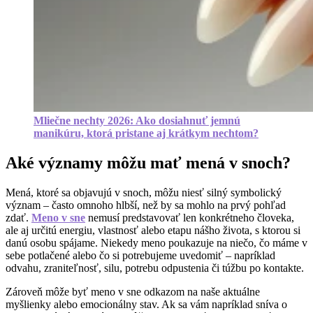
Mliečne nechty 2026: Ako dosiahnuť jemnú
manikúru, ktorá pristane aj krátkym nechtom?
Aké významy môžu mať mená v snoch?
Mená, ktoré sa objavujú v snoch, môžu niesť silný symbolický
význam – často omnoho hlbší, než by sa mohlo na prvý pohľad
zdať.
Meno v sne
nemusí predstavovať len konkrétneho človeka,
ale aj určitú energiu, vlastnosť alebo etapu nášho života, s ktorou si
danú osobu spájame. Niekedy meno poukazuje na niečo, čo máme v
sebe potlačené alebo čo si potrebujeme uvedomiť – napríklad
odvahu, zraniteľnosť, silu, potrebu odpustenia či túžbu po kontakte.
Zároveň môže byť meno v sne odkazom na naše aktuálne
myšlienky alebo emocionálny stav. Ak sa vám napríklad sníva o