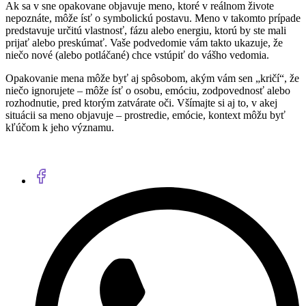
Ak sa v sne opakovane objavuje meno, ktoré v reálnom živote
nepoznáte, môže ísť o symbolickú postavu. Meno v takomto prípade
predstavuje určitú vlastnosť, fázu alebo energiu, ktorú by ste mali
prijať alebo preskúmať. Vaše podvedomie vám takto ukazuje, že
niečo nové (alebo potláčané) chce vstúpiť do vášho vedomia.
Opakovanie mena môže byť aj spôsobom, akým vám sen „kričí“, že
niečo ignorujete – môže ísť o osobu, emóciu, zodpovednosť alebo
rozhodnutie, pred ktorým zatvárate oči. Všímajte si aj to, v akej
situácii sa meno objavuje – prostredie, emócie, kontext môžu byť
kľúčom k jeho významu.