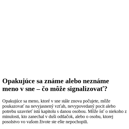
Opakujúce sa známe alebo neznáme
meno v sne – čo môže signalizovať?
Opakujúce sa meno, ktoré v sne stále znova počujete, môže
poukazovať na nevyjasnený vzťah, nevypovedaný pocit alebo
potrebu uzavrieť istú kapitolu s danou osobou. Môže ísť o niekoho z
minulosti, kto zanechal v duši odtlačok, alebo o osobu, ktorej
posolstvo vo vašom živote ste ešte nepochopili.