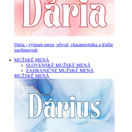
Dária - význam mena, pôvod, charakteristika a ďalšie
zaujímavosti
MUŽSKÉ MENÁ
SLOVENSKÉ MUŽSKÉ MENÁ
ZAHRANIČNÉ MUŽSKÉ MENÁ
MUŽSKÉ MENÁ