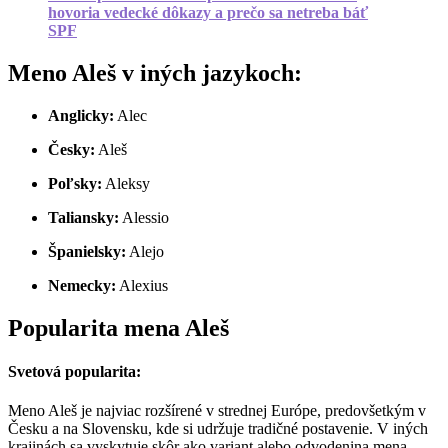
hovoria vedecké dôkazy a prečo sa netreba báť
SPF
Meno Aleš v iných jazykoch:
Anglicky:
Alec
Česky:
Aleš
Poľsky:
Aleksy
Taliansky:
Alessio
Španielsky:
Alejo
Nemecky:
Alexius
Popularita mena Aleš
Svetová popularita:
Meno Aleš je najviac rozšírené v strednej Európe, predovšetkým v
Česku a na Slovensku, kde si udržuje tradičné postavenie. V iných
krajinách sa vyskytuje skôr ako variant alebo odvodenina mena