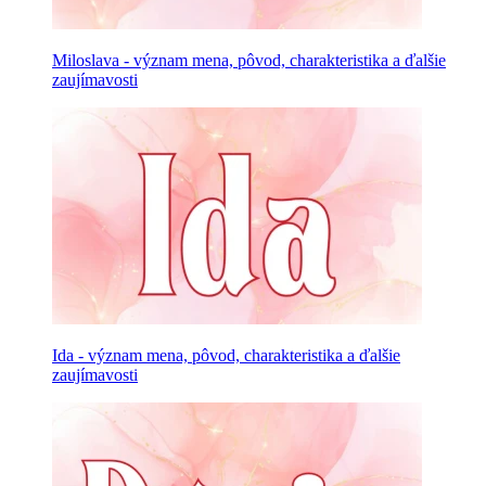
Miloslava - význam mena, pôvod, charakteristika a ďalšie
zaujímavosti
Ida - význam mena, pôvod, charakteristika a ďalšie
zaujímavosti