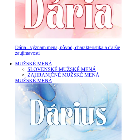
Dária - význam mena, pôvod, charakteristika a ďalšie
zaujímavosti
MUŽSKÉ MENÁ
SLOVENSKÉ MUŽSKÉ MENÁ
ZAHRANIČNÉ MUŽSKÉ MENÁ
MUŽSKÉ MENÁ