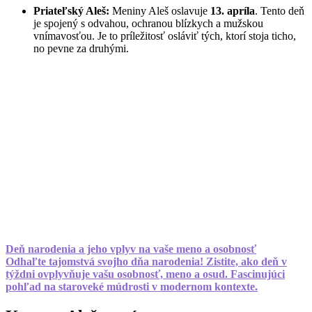
Priateľský Aleš:
Meniny Aleš oslavuje
13. apríla
. Tento deň
je spojený s odvahou, ochranou blízkych a mužskou
vnímavosťou. Je to príležitosť osláviť tých, ktorí stoja ticho,
no pevne za druhými.
Deň narodenia a jeho vplyv na vaše meno a osobnosť
Odhaľte tajomstvá svojho dňa narodenia! Zistite, ako deň v
týždni ovplyvňuje vašu osobnosť, meno a osud. Fascinujúci
pohľad na staroveké múdrosti v modernom kontexte.