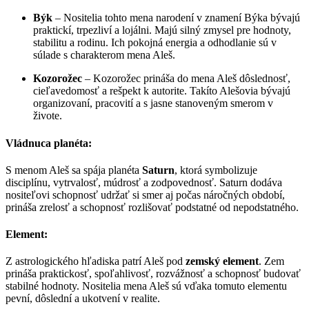
Býk
– Nositelia tohto mena narodení v znamení Býka bývajú
praktickí, trpezliví a lojálni. Majú silný zmysel pre hodnoty,
stabilitu a rodinu. Ich pokojná energia a odhodlanie sú v
súlade s charakterom mena Aleš.
Kozorožec
– Kozorožec prináša do mena Aleš dôslednosť,
cieľavedomosť a rešpekt k autorite. Takíto Alešovia bývajú
organizovaní, pracovití a s jasne stanoveným smerom v
živote.
Vládnuca planéta:
S menom Aleš sa spája planéta
Saturn
, ktorá symbolizuje
disciplínu, vytrvalosť, múdrosť a zodpovednosť. Saturn dodáva
nositeľovi schopnosť udržať si smer aj počas náročných období,
prináša zrelosť a schopnosť rozlišovať podstatné od nepodstatného.
Element:
Z astrologického hľadiska patrí Aleš pod
zemský element
. Zem
prináša praktickosť, spoľahlivosť, rozvážnosť a schopnosť budovať
stabilné hodnoty. Nositelia mena Aleš sú vďaka tomuto elementu
pevní, dôslední a ukotvení v realite.