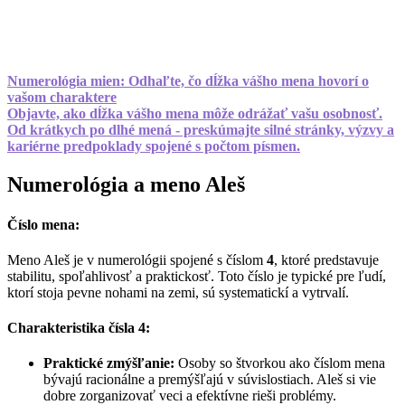
Numerológia mien: Odhaľte, čo dĺžka vášho mena hovorí o
vašom charaktere
Objavte, ako dĺžka vášho mena môže odrážať vašu osobnosť.
Od krátkych po dlhé mená - preskúmajte silné stránky, výzvy a
kariérne predpoklady spojené s počtom písmen.
Numerológia a meno Aleš
Číslo mena:
Meno Aleš je v numerológii spojené s číslom
4
, ktoré predstavuje
stabilitu, spoľahlivosť a praktickosť. Toto číslo je typické pre ľudí,
ktorí stoja pevne nohami na zemi, sú systematickí a vytrvalí.
Charakteristika čísla 4:
Praktické zmýšľanie:
Osoby so štvorkou ako číslom mena
bývajú racionálne a premýšľajú v súvislostiach. Aleš si vie
dobre zorganizovať veci a efektívne rieši problémy.