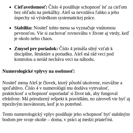
Cieľavedomosť:
Číslo 4 posilňuje schopnosť ísť za cieľom
bez ohľadu na prekážky. Aleš sa nevzdáva ľahko a jeho
úspechy sú výsledkom systematickej práce.
Stabilita:
Nositeľ tohto mena sa vyznačuje vnútornou
pevnosťou. Vie si zachovať rovnováhu v živote aj vtedy, keď
je okolo neho chaos.
Zmysel pre poriadok:
Číslo 4 prináša silný vzťah k
disciplíne, štruktúre a poriadku. Aleš má rád veci pod
kontrolou a nerád necháva veci na náhodu.
Numerologické vplyvy na osobnosť:
Nositeľ mena Aleš je človek, ktorý pôsobí ukotvene, rozvážne a
spoľahlivo. Číslo 4 v numerológii mu dodáva vytrvalosť,
praktickosť a schopnosť usporiadať si život tak, aby fungoval
efektívne. Má prirodzený rešpekt k pravidlám, no zároveň vie byť aj
trpezlivým inovátorom, keď je to potrebné.
Tento numerologický vplyv posilňuje jeho schopnosť byť stabilným
bodom pre svoje okolie – doma, v práci aj medzi priateľmi.