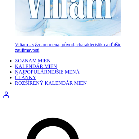
Viliam - význam mena, pôvod, charakteristika a ďalšie
zaujímavosti
ZOZNAM MIEN
KALENDÁR MIEN
NAJPOPULÁRNEJŠIE MENÁ
ČLÁNKY
ROZŠÍRENÝ KALENDÁR MIEN