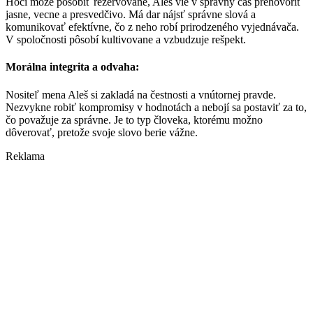
Hoci môže pôsobiť rezervovane, Aleš vie v správny čas prehovoriť
jasne, vecne a presvedčivo. Má dar nájsť správne slová a
komunikovať efektívne, čo z neho robí prirodzeného vyjednávača.
V spoločnosti pôsobí kultivovane a vzbudzuje rešpekt.
Morálna integrita a odvaha:
Nositeľ mena Aleš si zakladá na čestnosti a vnútornej pravde.
Nezvykne robiť kompromisy v hodnotách a nebojí sa postaviť za to,
čo považuje za správne. Je to typ človeka, ktorému možno
dôverovať, pretože svoje slovo berie vážne.
Reklama