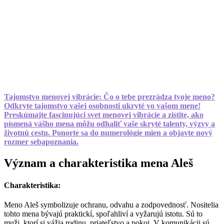
Tajomstvo menovej vibrácie: Čo o tebe prezrádza tvoje meno?
Odkryte tajomstvo vašej osobnosti ukryté vo vašom mene!
Preskúmajte fascinujúci svet menovej vibrácie a zistite, ako
písmená vášho mena môžu odhaliť vaše skryté talenty, výzvy a
životnú cestu. Ponorte sa do numerológie mien a objavte nový
rozmer sebapoznania.
Význam a charakteristika mena Aleš
Charakteristika:
Meno Aleš symbolizuje ochranu, odvahu a zodpovednosť. Nositelia
tohto mena bývajú praktickí, spoľahliví a vyžarujú istotu. Sú to
muži, ktorí si vážia rodinu, priateľstvo a pokoj. V komunikácii sú