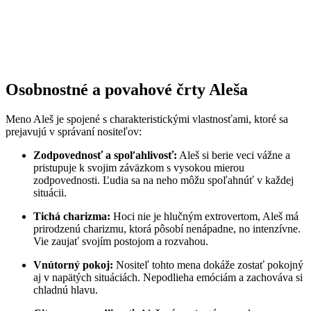
Osobnostné a povahové črty Aleša
Meno Aleš je spojené s charakteristickými vlastnosťami, ktoré sa
prejavujú v správaní nositeľov:
Zodpovednosť a spoľahlivosť:
Aleš si berie veci vážne a
pristupuje k svojim záväzkom s vysokou mierou
zodpovednosti. Ľudia sa na neho môžu spoľahnúť v každej
situácii.
Tichá charizma:
Hoci nie je hlučným extrovertom, Aleš má
prirodzenú charizmu, ktorá pôsobí nenápadne, no intenzívne.
Vie zaujať svojím postojom a rozvahou.
Vnútorný pokoj:
Nositeľ tohto mena dokáže zostať pokojný
aj v napätých situáciách. Nepodlieha emóciám a zachováva si
chladnú hlavu.