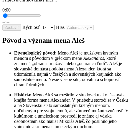
0:00
--:--
Rýchlosť
Hlas
Zastaviť
Pôvod a význam mena Aleš
Etymologický pôvod:
Meno Aleš je mužským krstným
menom s pôvodom v gréckom mene
Alexandros
, ktoré
znamená „obranca mužov“ alebo „ochranca ľudí“. Aleš je
slovanská domáca podoba mena Alexander, ktorá sa
udomácnila najmä v českých a slovenských krajinách ako
samostatné meno. Nesie v sebe silu, odvahu a schopnosť
chrániť druhých.
História:
Meno Aleš sa rozšírilo v stredoveku ako láskavá a
krajšia forma mena Alexander. V priebehu storočí sa v Česku
a na Slovensku stalo samostatným krstným menom,
obľúbeným pre svoju jemnú, ale zároveň mužnú zvučnosť. V
kultúrnom a umeleckom prostredí je známe aj vďaka
osobnostiam ako maliar Mikoláš Aleš, čo posilnilo jeho
vnímanie ako mena s umeleckým duchom.