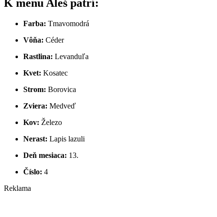
K menu Aleš patrí:
Farba:
Tmavomodrá
Vôňa:
Céder
Rastlina:
Levanduľa
Kvet:
Kosatec
Strom:
Borovica
Zviera:
Medveď
Kov:
Železo
Nerast:
Lapis lazuli
Deň mesiaca:
13.
Číslo:
4
Reklama