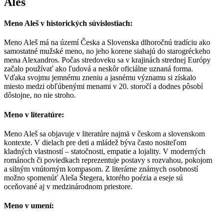
Aleš
Meno Aleš v historických súvislostiach:
Meno Aleš má na území Česka a Slovenska dlhoročnú tradíciu ako
samostatné mužské meno, no jeho korene siahajú do starogréckeho
mena Alexandros. Počas stredoveku sa v krajinách strednej Európy
začalo používať ako ľudová a neskôr oficiálne uznaná forma.
Vďaka svojmu jemnému zneniu a jasnému významu si získalo
miesto medzi obľúbenými menami v 20. storočí a dodnes pôsobí
dôstojne, no nie stroho.
Meno v literatúre:
Meno Aleš sa objavuje v literatúre najmä v českom a slovenskom
kontexte. V dielach pre deti a mládež býva často nositeľom
kladných vlastností – statočnosti, empatie a lojality. V moderných
románoch či poviedkach reprezentuje postavy s rozvahou, pokojom
a silným vnútorným kompasom. Z literárne známych osobností
možno spomenúť Aleša Štegera, ktorého poézia a eseje sú
oceňované aj v medzinárodnom priestore.
Meno v umení: