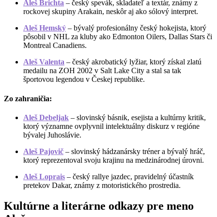
Aleš Brichta
– český spevák, skladateľ a textár, známy z
rockovej skupiny Arakain, neskôr aj ako sólový interpret.
Aleš Hemský
– bývalý profesionálny český hokejista, ktorý
pôsobil v NHL za kluby ako Edmonton Oilers, Dallas Stars či
Montreal Canadiens.
Aleš Valenta
– český akrobatický lyžiar, ktorý získal zlatú
medailu na ZOH 2002 v Salt Lake City a stal sa tak
športovou legendou v Českej republike.
Zo zahraničia:
Aleš Debeljak
– slovinský básnik, esejista a kultúrny kritik,
ktorý významne ovplyvnil intelektuálny diskurz v regióne
bývalej Juhoslávie.
Aleš Pajovič
– slovinský hádzanársky tréner a bývalý hráč,
ktorý reprezentoval svoju krajinu na medzinárodnej úrovni.
Aleš Loprais
– český rallye jazdec, pravidelný účastník
pretekov Dakar, známy z motoristického prostredia.
Kultúrne a literárne odkazy pre meno