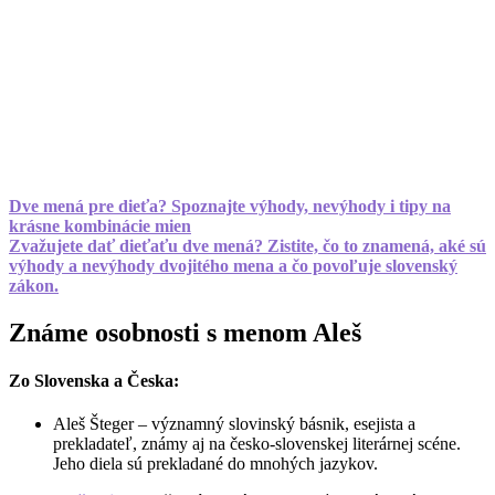
Dve mená pre dieťa? Spoznajte výhody, nevýhody i tipy na
krásne kombinácie mien
Zvažujete dať dieťaťu dve mená? Zistite, čo to znamená, aké sú
výhody a nevýhody dvojitého mena a čo povoľuje slovenský
zákon.
Známe osobnosti s menom Aleš
Zo Slovenska a Česka:
Aleš Šteger – významný slovinský básnik, esejista a
prekladateľ, známy aj na česko-slovenskej literárnej scéne.
Jeho diela sú prekladané do mnohých jazykov.