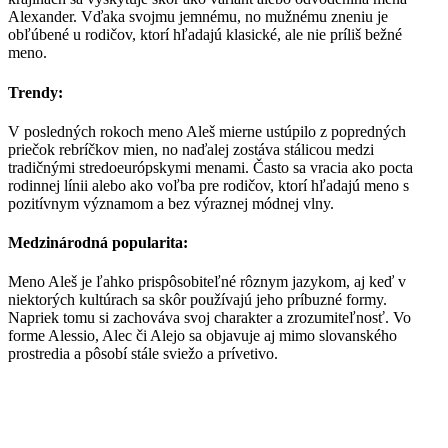
Alexander. Vďaka svojmu jemnému, no mužnému zneniu je
obľúbené u rodičov, ktorí hľadajú klasické, ale nie príliš bežné
meno.
Trendy:
V posledných rokoch meno Aleš mierne ustúpilo z popredných
priečok rebríčkov mien, no naďalej zostáva stálicou medzi
tradičnými stredoeurópskymi menami. Často sa vracia ako pocta
rodinnej línii alebo ako voľba pre rodičov, ktorí hľadajú meno s
pozitívnym významom a bez výraznej módnej vlny.
Medzinárodná popularita:
Meno Aleš je ľahko prispôsobiteľné rôznym jazykom, aj keď v
niektorých kultúrach sa skôr používajú jeho príbuzné formy.
Napriek tomu si zachováva svoj charakter a zrozumiteľnosť. Vo
forme Alessio, Alec či Alejo sa objavuje aj mimo slovanského
prostredia a pôsobí stále sviežo a prívetivo.