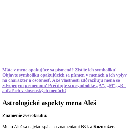
Máte v mene opakujúce sa písmená? Zistite ich symboliku!
Objavte symboliku opakujúcich sa písmen v menách a ich vplyv
na charakter a osobnosť. Aké vlastnosti zdôrazňujú mená so
zdvojeným písmenom? Prečítajte si o symbolike „A“, „M“, „R“
a ďalších v slovenských menách!
Astrologické aspekty mena Aleš
Znamenie zverokruhu:
Meno Aleš sa najviac spája so znameniami
Býk
a
Kozorožec
.