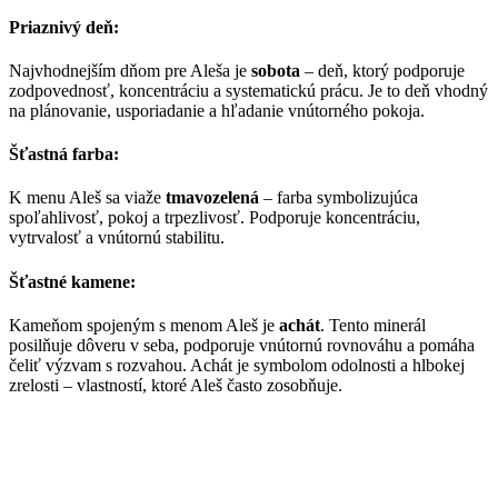
Priaznivý deň:
Najvhodnejším dňom pre Aleša je
sobota
– deň, ktorý podporuje
zodpovednosť, koncentráciu a systematickú prácu. Je to deň vhodný
na plánovanie, usporiadanie a hľadanie vnútorného pokoja.
Šťastná farba:
K menu Aleš sa viaže
tmavozelená
– farba symbolizujúca
spoľahlivosť, pokoj a trpezlivosť. Podporuje koncentráciu,
vytrvalosť a vnútornú stabilitu.
Šťastné kamene:
Kameňom spojeným s menom Aleš je
achát
. Tento minerál
posilňuje dôveru v seba, podporuje vnútornú rovnováhu a pomáha
čeliť výzvam s rozvahou. Achát je symbolom odolnosti a hlbokej
zrelosti – vlastností, ktoré Aleš často zosobňuje.