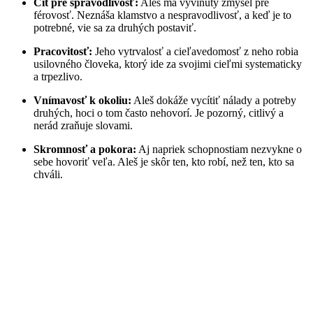
Cit pre spravodlivosť:
Aleš má vyvinutý zmysel pre
férovosť. Neznáša klamstvo a nespravodlivosť, a keď je to
potrebné, vie sa za druhých postaviť.
Pracovitosť:
Jeho vytrvalosť a cieľavedomosť z neho robia
usilovného človeka, ktorý ide za svojimi cieľmi systematicky
a trpezlivo.
Vnímavosť k okoliu:
Aleš dokáže vycítiť nálady a potreby
druhých, hoci o tom často nehovorí. Je pozorný, citlivý a
nerád zraňuje slovami.
Skromnosť a pokora:
Aj napriek schopnostiam nezvykne o
sebe hovoriť veľa. Aleš je skôr ten, kto robí, než ten, kto sa
chváli.