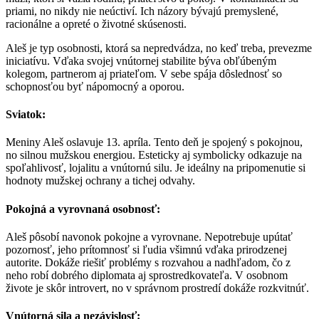
priami, no nikdy nie neúctiví. Ich názory bývajú premyslené,
racionálne a opreté o životné skúsenosti.
Aleš je typ osobnosti, ktorá sa nepredvádza, no keď treba, prevezme
iniciatívu. Vďaka svojej vnútornej stabilite býva obľúbeným
kolegom, partnerom aj priateľom. V sebe spája dôslednosť so
schopnosťou byť nápomocný a oporou.
Sviatok:
Meniny Aleš oslavuje 13. apríla. Tento deň je spojený s pokojnou,
no silnou mužskou energiou. Esteticky aj symbolicky odkazuje na
spoľahlivosť, lojalitu a vnútornú silu. Je ideálny na pripomenutie si
hodnoty mužskej ochrany a tichej odvahy.
Pokojná a vyrovnaná osobnosť:
Aleš pôsobí navonok pokojne a vyrovnane. Nepotrebuje upútať
pozornosť, jeho prítomnosť si ľudia všimnú vďaka prirodzenej
autorite. Dokáže riešiť problémy s rozvahou a nadhľadom, čo z
neho robí dobrého diplomata aj sprostredkovateľa. V osobnom
živote je skôr introvert, no v správnom prostredí dokáže rozkvitnúť.
Vnútorná sila a nezávislosť: