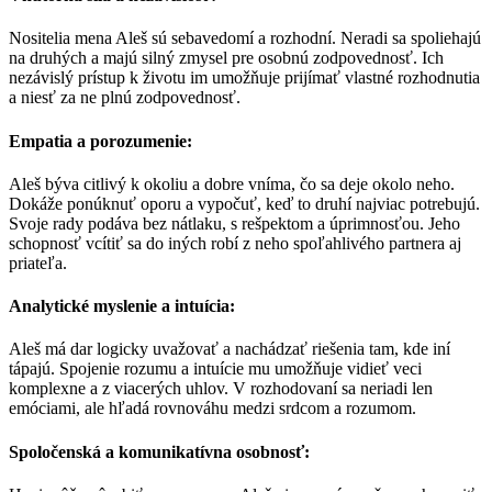
Nositelia mena Aleš sú sebavedomí a rozhodní. Neradi sa spoliehajú
na druhých a majú silný zmysel pre osobnú zodpovednosť. Ich
nezávislý prístup k životu im umožňuje prijímať vlastné rozhodnutia
a niesť za ne plnú zodpovednosť.
Empatia a porozumenie:
Aleš býva citlivý k okoliu a dobre vníma, čo sa deje okolo neho.
Dokáže ponúknuť oporu a vypočuť, keď to druhí najviac potrebujú.
Svoje rady podáva bez nátlaku, s rešpektom a úprimnosťou. Jeho
schopnosť vcítiť sa do iných robí z neho spoľahlivého partnera aj
priateľa.
Analytické myslenie a intuícia:
Aleš má dar logicky uvažovať a nachádzať riešenia tam, kde iní
tápajú. Spojenie rozumu a intuície mu umožňuje vidieť veci
komplexne a z viacerých uhlov. V rozhodovaní sa neriadi len
emóciami, ale hľadá rovnováhu medzi srdcom a rozumom.
Spoločenská a komunikatívna osobnosť: