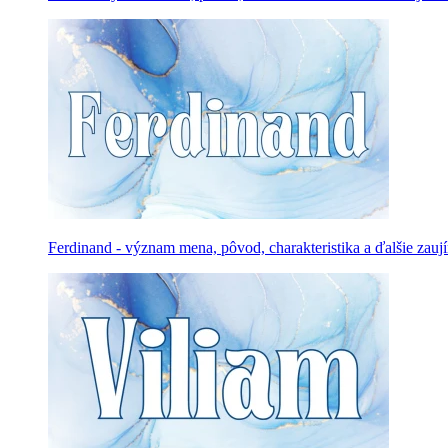
Ferdinand - význam mena, pôvod, charakteristika a ďalšie zauj