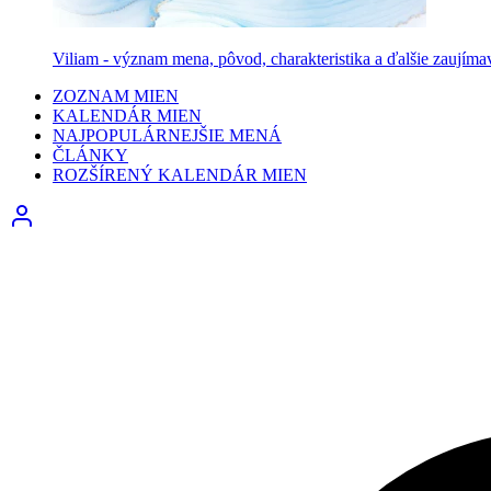
Viliam - význam mena, pôvod, charakteristika a ďalšie zaujíma
ZOZNAM MIEN
KALENDÁR MIEN
NAJPOPULÁRNEJŠIE MENÁ
ČLÁNKY
ROZŠÍRENÝ KALENDÁR MIEN