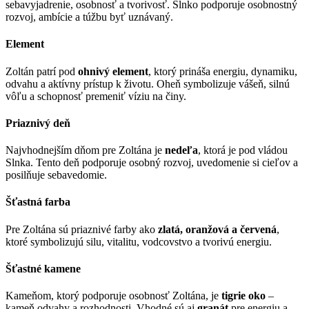
sebavyjadrenie, osobnosť a tvorivosť. Slnko podporuje osobnostný
rozvoj, ambície a túžbu byť uznávaný.
Element
Zoltán patrí pod
ohnivý element
, ktorý prináša energiu, dynamiku,
odvahu a aktívny prístup k životu. Oheň symbolizuje vášeň, silnú
vôľu a schopnosť premeniť víziu na činy.
Priaznivý deň
Najvhodnejším dňom pre Zoltána je
nedeľa
, ktorá je pod vládou
Slnka. Tento deň podporuje osobný rozvoj, uvedomenie si cieľov a
posilňuje sebavedomie.
Šťastná farba
Pre Zoltána sú priaznivé farby ako
zlatá, oranžová a červená
,
ktoré symbolizujú silu, vitalitu, vodcovstvo a tvorivú energiu.
Šťastné kamene
Kameňom, ktorý podporuje osobnosť Zoltána, je
tigrie oko
–
kameň odvahy a rozhodnosti. Vhodné sú aj
granát
pre energiu a