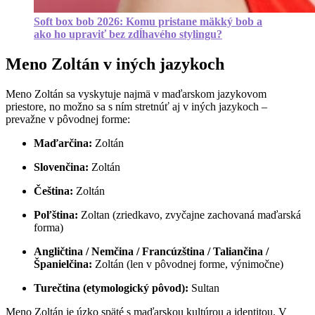
Soft box bob 2026: Komu pristane mäkký bob a
ako ho upraviť bez zdĺhavého stylingu?
Meno Zoltán v iných jazykoch
Meno Zoltán sa vyskytuje najmä v maďarskom jazykovom
priestore, no možno sa s ním stretnúť aj v iných jazykoch –
prevažne v pôvodnej forme:
Maďarčina:
Zoltán
Slovenčina:
Zoltán
Čeština:
Zoltán
Poľština:
Zoltan (zriedkavo, zvyčajne zachovaná maďarská
forma)
Angličtina / Nemčina / Francúzština / Taliančina /
Španielčina:
Zoltán (len v pôvodnej forme, výnimočne)
Turečtina (etymologický pôvod):
Sultan
Meno Zoltán je úzko späté s maďarskou kultúrou a identitou. V