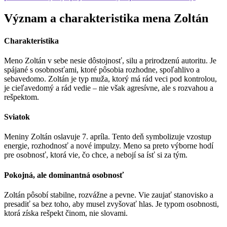
Význam a charakteristika mena Zoltán
Charakteristika
Meno Zoltán v sebe nesie dôstojnosť, silu a prirodzenú autoritu. Je
spájané s osobnosťami, ktoré pôsobia rozhodne, spoľahlivo a
sebavedomo. Zoltán je typ muža, ktorý má rád veci pod kontrolou,
je cieľavedomý a rád vedie – nie však agresívne, ale s rozvahou a
rešpektom.
Sviatok
Meniny Zoltán oslavuje 7. apríla. Tento deň symbolizuje vzostup
energie, rozhodnosť a nové impulzy. Meno sa preto výborne hodí
pre osobnosť, ktorá vie, čo chce, a nebojí sa ísť si za tým.
Pokojná, ale dominantná osobnosť
Zoltán pôsobí stabilne, rozvážne a pevne. Vie zaujať stanovisko a
presadiť sa bez toho, aby musel zvyšovať hlas. Je typom osobnosti,
ktorá získa rešpekt činom, nie slovami.