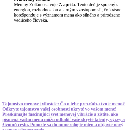
Meniny Zoltán oslavuje
7. apríla
. Tento deň je spojený s
energiou, rozhodnosťou a jarným vzostupom síl, čo krásne
korešponduje s významom mena ako silného a prirodzene
vedúceho človeka.
Tajomstvo menovej vibrácie: Čo o tebe prezrádza tvoje meno?
Odkryte tajomstvo vašej osobnosti ukryté vo vašom mene!
Preskúmajte fascinujúci svet menovej vibrácie a zistite, ako
písmená vášho mena môžu odhaliť vaše skryté talenty, výzvy a
životnú cestu. Ponorte sa do numerológie mien a objavte nový
rozmer sebapoznania.