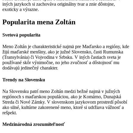
iných jazykoch si zachováva originálny tvar a znie dôstojne,
exoticky a výrazne.
Popularita mena Zoltán
Svetová popularita
Meno Zoltán je charakteristické najmä pre Maďarsko a regióny, kde
žijú maďarské menšiny, ako je južné Slovensko, časti Rumunska
(Transylvánia) či Vojvodina v Srbsku. V iných častiach sveta je
používané skôr výnimočne, no jeho zvučnosť a dôstojnosť mu
dodávajú jedinečný charakter.
Trendy na Slovensku
Na Slovensku patrí meno Zoltán medzi bežné najmä v južných
regiónoch s maďarskou populáciou, ako je Komárno, Dunajská
Streda či Nové Zámky. V slovenskom jazykovom prostredí pôsobí
ako silné, kultúrne zakorenené meno, ktoré si udržiava vážnosť a
rešpekt.
Medzinárodná zrozumiteľnosť