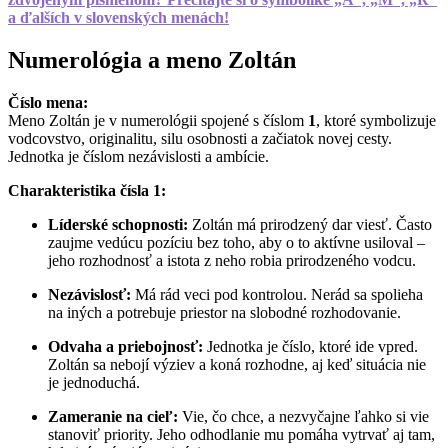
a ďalších v slovenských menách!
Numerológia a meno Zoltán
Číslo mena:
Meno Zoltán je v numerológii spojené s číslom
1
, ktoré symbolizuje
vodcovstvo, originalitu, silu osobnosti a začiatok novej cesty.
Jednotka je číslom nezávislosti a ambície.
Charakteristika čísla 1:
Líderské schopnosti:
Zoltán má prirodzený dar viesť. Často
zaujme vedúcu pozíciu bez toho, aby o to aktívne usiloval –
jeho rozhodnosť a istota z neho robia prirodzeného vodcu.
Nezávislosť:
Má rád veci pod kontrolou. Nerád sa spolieha
na iných a potrebuje priestor na slobodné rozhodovanie.
Odvaha a priebojnosť:
Jednotka je číslo, ktoré ide vpred.
Zoltán sa nebojí výziev a koná rozhodne, aj keď situácia nie
je jednoduchá.
Zameranie na cieľ:
Vie, čo chce, a nezvyčajne ľahko si vie
stanoviť priority. Jeho odhodlanie mu pomáha vytrvať aj tam,