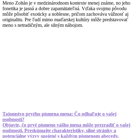
Meno Zoltán je v medzinárodnom kontexte menej známe, no jeho
fonetika je jasná a dobre zapamätateľná. Vďaka svojmu pôvodu
môže pôsobiť exoticky a noblesne, pričom zachováva vážnosť aj
originalitu. Pre ľudí mimo maďarskej kultúry môže predstavovať
meno s netradičným, ale silným nábojom.
Tajomstvo prvého písmena mena: Čo odhaľuje o vašej
osobnosti?
Objavte, čo prvé písmeno vášho mena môže prezradiť o vašej
osobnosti. Preskúmajte charakteristiky, silné stránky a
potenciálne výzvy spojené s každým písmenom abecedy.