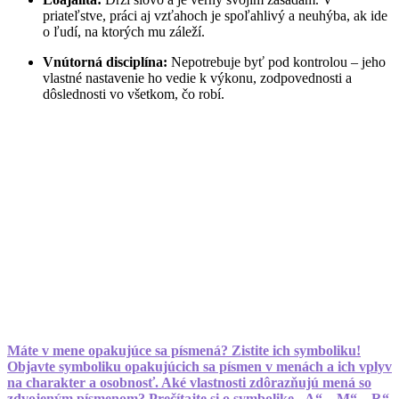
priateľstve, práci aj vzťahoch je spoľahlivý a neuhýba, ak ide
o ľudí, na ktorých mu záleží.
Vnútorná disciplína:
Nepotrebuje byť pod kontrolou – jeho
vlastné nastavenie ho vedie k výkonu, zodpovednosti a
dôslednosti vo všetkom, čo robí.
Máte v mene opakujúce sa písmená? Zistite ich symboliku!
Objavte symboliku opakujúcich sa písmen v menách a ich vplyv
na charakter a osobnosť. Aké vlastnosti zdôrazňujú mená so
zdvojeným písmenom? Prečítajte si o symbolike „A“, „M“, „R“