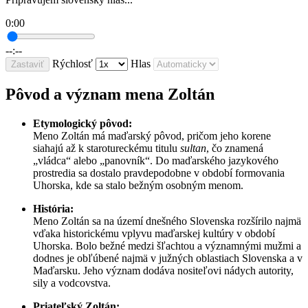
0:00
--:--
Rýchlosť
Hlas
Zastaviť
Pôvod a význam mena Zoltán
Etymologický pôvod:
Meno Zoltán má maďarský pôvod, pričom jeho korene
siahajú až k starotureckému titulu
sultan
, čo znamená
„vládca“ alebo „panovník“. Do maďarského jazykového
prostredia sa dostalo pravdepodobne v období formovania
Uhorska, kde sa stalo bežným osobným menom.
História:
Meno Zoltán sa na území dnešného Slovenska rozšírilo najmä
vďaka historickému vplyvu maďarskej kultúry v období
Uhorska. Bolo bežné medzi šľachtou a významnými mužmi a
dodnes je obľúbené najmä v južných oblastiach Slovenska a v
Maďarsku. Jeho význam dodáva nositeľovi nádych autority,
sily a vodcovstva.
Priateľský Zoltán: