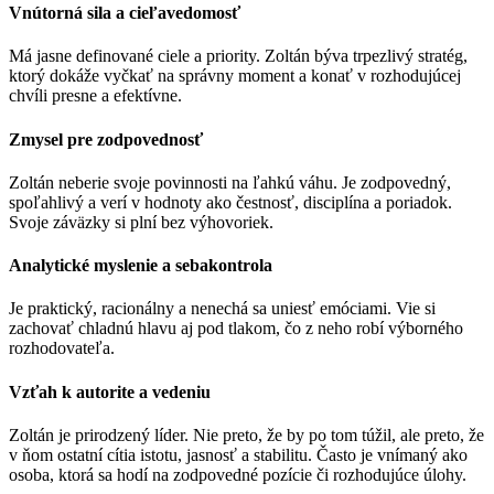
Vnútorná sila a cieľavedomosť
Má jasne definované ciele a priority. Zoltán býva trpezlivý stratég,
ktorý dokáže vyčkať na správny moment a konať v rozhodujúcej
chvíli presne a efektívne.
Zmysel pre zodpovednosť
Zoltán neberie svoje povinnosti na ľahkú váhu. Je zodpovedný,
spoľahlivý a verí v hodnoty ako čestnosť, disciplína a poriadok.
Svoje záväzky si plní bez výhovoriek.
Analytické myslenie a sebakontrola
Je praktický, racionálny a nenechá sa uniesť emóciami. Vie si
zachovať chladnú hlavu aj pod tlakom, čo z neho robí výborného
rozhodovateľa.
Vzťah k autorite a vedeniu
Zoltán je prirodzený líder. Nie preto, že by po tom túžil, ale preto, že
v ňom ostatní cítia istotu, jasnosť a stabilitu. Často je vnímaný ako
osoba, ktorá sa hodí na zodpovedné pozície či rozhodujúce úlohy.