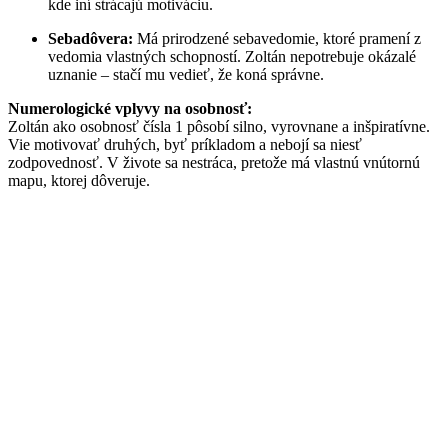
kde iní strácajú motiváciu.
Sebadôvera:
Má prirodzené sebavedomie, ktoré pramení z
vedomia vlastných schopností. Zoltán nepotrebuje okázalé
uznanie – stačí mu vedieť, že koná správne.
Numerologické vplyvy na osobnosť:
Zoltán ako osobnosť čísla 1 pôsobí silno, vyrovnane a inšpiratívne.
Vie motivovať druhých, byť príkladom a nebojí sa niesť
zodpovednosť. V živote sa nestráca, pretože má vlastnú vnútornú
mapu, ktorej dôveruje.