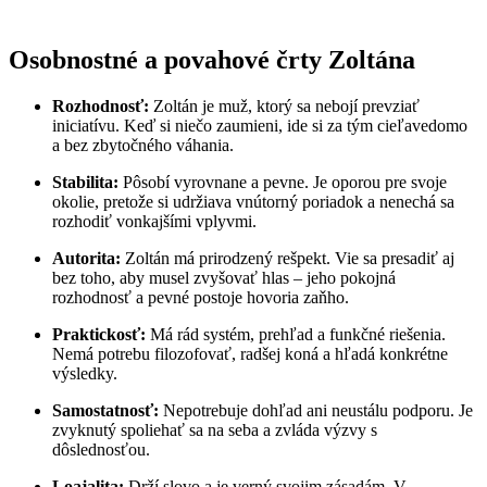
Osobnostné a povahové črty Zoltána
Rozhodnosť:
Zoltán je muž, ktorý sa nebojí prevziať
iniciatívu. Keď si niečo zaumieni, ide si za tým cieľavedomo
a bez zbytočného váhania.
Stabilita:
Pôsobí vyrovnane a pevne. Je oporou pre svoje
okolie, pretože si udržiava vnútorný poriadok a nenechá sa
rozhodiť vonkajšími vplyvmi.
Autorita:
Zoltán má prirodzený rešpekt. Vie sa presadiť aj
bez toho, aby musel zvyšovať hlas – jeho pokojná
rozhodnosť a pevné postoje hovoria zaňho.
Praktickosť:
Má rád systém, prehľad a funkčné riešenia.
Nemá potrebu filozofovať, radšej koná a hľadá konkrétne
výsledky.
Samostatnosť:
Nepotrebuje dohľad ani neustálu podporu. Je
zvyknutý spoliehať sa na seba a zvláda výzvy s
dôslednosťou.
Loajalita:
Drží slovo a je verný svojim zásadám. V