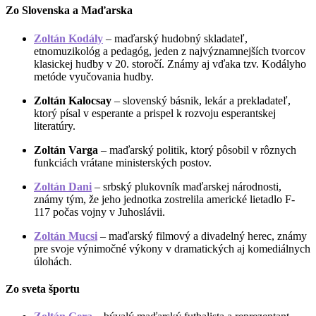
Zo Slovenska a Maďarska
Zoltán Kodály
– maďarský hudobný skladateľ,
etnomuzikológ a pedagóg, jeden z najvýznamnejších tvorcov
klasickej hudby v 20. storočí. Známy aj vďaka tzv. Kodályho
metóde vyučovania hudby.
Zoltán Kalocsay
– slovenský básnik, lekár a prekladateľ,
ktorý písal v esperante a prispel k rozvoju esperantskej
literatúry.
Zoltán Varga
– maďarský politik, ktorý pôsobil v rôznych
funkciách vrátane ministerských postov.
Zoltán Dani
– srbský plukovník maďarskej národnosti,
známy tým, že jeho jednotka zostrelila americké lietadlo F-
117 počas vojny v Juhoslávii.
Zoltán Mucsi
– maďarský filmový a divadelný herec, známy
pre svoje výnimočné výkony v dramatických aj komediálnych
úlohách.
Zo sveta športu