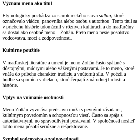
Význam mena ako titul
Etymologicky pochádza zo starotureckého slova
sultan
, ktoré
označovalo vládcu, panovníka alebo osobu s autoritou. Tento titul sa
v priebehu histórie udomácnil v rôznych kultúrach a do maďarčiny
sa dostal ako osobné meno – Zoltán. Preto meno nesie posolstvo
vodcovstva, moci a zodpovednosti.
Kultúrne použitie
V maďarskej literatúre a umení je meno Zoltán často spájané s
dôstojnými, múdrymi alebo váženými postavami. Je to meno, ktoré
vnáša do príbehu charakter, tradíciu a vnútornú silu. V poézii a
hudbe sa spomína v dielach, ktoré čerpajú z národnej hrdosti a
histórie.
Vplyv na vnímanie osobnosti
Meno Zoltán vyvoláva predstavu muža s pevnými zásadami,
kultúrnym povedomím a schopnosťou viesť. Často sa spája s
autoritatívnymi, no spravodlivými postavami. V spoločnosti nositeľ
tohto mena pôsobí seriózne a rešpektovane.
Symbol vodcovstva a zodpovednosti