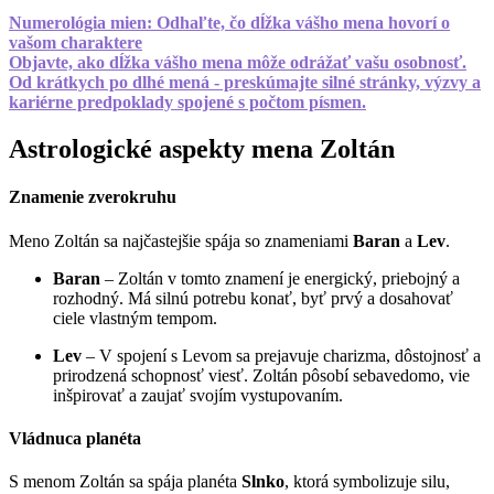
Numerológia mien: Odhaľte, čo dĺžka vášho mena hovorí o
vašom charaktere
Objavte, ako dĺžka vášho mena môže odrážať vašu osobnosť.
Od krátkych po dlhé mená - preskúmajte silné stránky, výzvy a
kariérne predpoklady spojené s počtom písmen.
Astrologické aspekty mena Zoltán
Znamenie zverokruhu
Meno Zoltán sa najčastejšie spája so znameniami
Baran
a
Lev
.
Baran
– Zoltán v tomto znamení je energický, priebojný a
rozhodný. Má silnú potrebu konať, byť prvý a dosahovať
ciele vlastným tempom.
Lev
– V spojení s Levom sa prejavuje charizma, dôstojnosť a
prirodzená schopnosť viesť. Zoltán pôsobí sebavedomo, vie
inšpirovať a zaujať svojím vystupovaním.
Vládnuca planéta
S menom Zoltán sa spája planéta
Slnko
, ktorá symbolizuje silu,