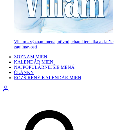
Viliam - význam mena, pôvod, charakteristika a ďalšie
zaujímavosti
ZOZNAM MIEN
KALENDÁR MIEN
NAJPOPULÁRNEJŠIE MENÁ
ČLÁNKY
ROZŠÍRENÝ KALENDÁR MIEN