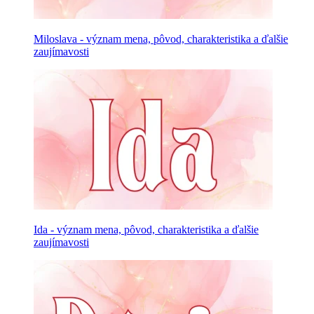
Miloslava - význam mena, pôvod, charakteristika a ďalšie
zaujímavosti
Ida - význam mena, pôvod, charakteristika a ďalšie
zaujímavosti