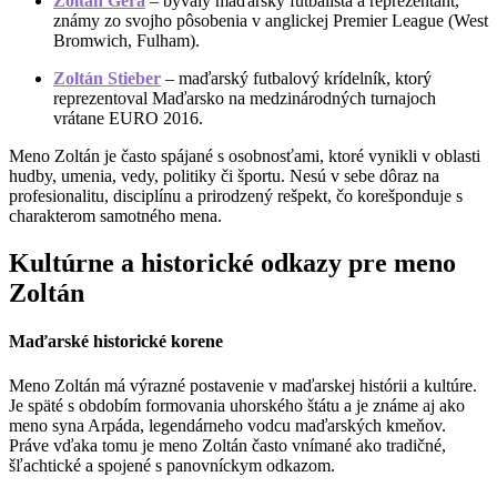
Zoltán Gera
– bývalý maďarský futbalista a reprezentant,
známy zo svojho pôsobenia v anglickej Premier League (West
Bromwich, Fulham).
Zoltán Stieber
– maďarský futbalový krídelník, ktorý
reprezentoval Maďarsko na medzinárodných turnajoch
vrátane EURO 2016.
Meno Zoltán je často spájané s osobnosťami, ktoré vynikli v oblasti
hudby, umenia, vedy, politiky či športu. Nesú v sebe dôraz na
profesionalitu, disciplínu a prirodzený rešpekt, čo korešponduje s
charakterom samotného mena.
Kultúrne a historické odkazy pre meno
Zoltán
Maďarské historické korene
Meno Zoltán má výrazné postavenie v maďarskej histórii a kultúre.
Je späté s obdobím formovania uhorského štátu a je známe aj ako
meno syna Arpáda, legendárneho vodcu maďarských kmeňov.
Práve vďaka tomu je meno Zoltán často vnímané ako tradičné,
šľachtické a spojené s panovníckym odkazom.