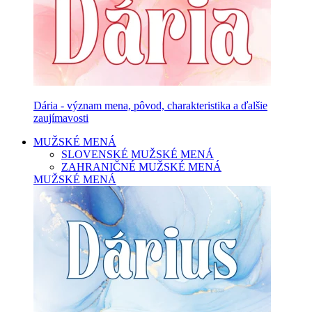
Dária - význam mena, pôvod, charakteristika a ďalšie
zaujímavosti
MUŽSKÉ MENÁ
SLOVENSKÉ MUŽSKÉ MENÁ
ZAHRANIČNÉ MUŽSKÉ MENÁ
MUŽSKÉ MENÁ