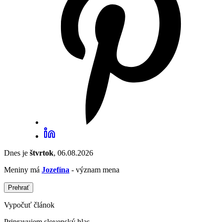
Dnes je
štvrtok
, 06.08.2026
Meniny má
Jozefína
- význam mena
Prehrať
Vypočuť článok
Pripravujem slovenský hlas...