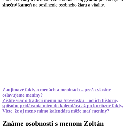
slnečný kameň
na posilnenie osobného žiaru a vitality.
Zaujímavé fakty o menách a meninách – prečo vlastne
oslavujeme meniny?
Zistite viac o tradícii menín na Slovensku – od ich histórie,
spôsobu pridávania mien do kalendára až po kuriózne fakty.
Viete, že aj meno mimo kalendára môže mať meniny?
Známe osobnosti s menom Zoltán