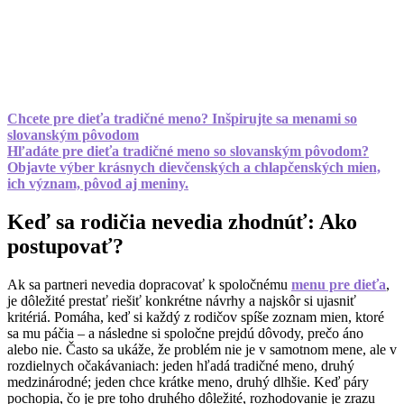
Chcete pre dieťa tradičné meno? Inšpirujte sa menami so
slovanským pôvodom
Hľadáte pre dieťa tradičné meno so slovanským pôvodom?
Objavte výber krásnych dievčenských a chlapčenských mien,
ich význam, pôvod aj meniny.
Keď sa rodičia nevedia zhodnúť: Ako
postupovať?
Ak sa partneri nevedia dopracovať k spoločnému
menu pre dieťa
,
je dôležité prestať riešiť konkrétne návrhy a najskôr si ujasniť
kritériá. Pomáha, keď si každý z rodičov spíše zoznam mien, ktoré
sa mu páčia – a následne si spoločne prejdú dôvody, prečo áno
alebo nie. Často sa ukáže, že problém nie je v samotnom mene, ale v
rozdielnych očakávaniach: jeden hľadá tradičné meno, druhý
medzinárodné; jeden chce krátke meno, druhý dlhšie. Keď páry
pochopia, čo je pre toho druhého dôležité, rozhodovanie je zrazu