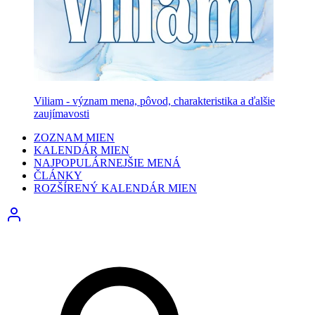
Viliam - význam mena, pôvod, charakteristika a ďalšie
zaujímavosti
ZOZNAM MIEN
KALENDÁR MIEN
NAJPOPULÁRNEJŠIE MENÁ
ČLÁNKY
ROZŠÍRENÝ KALENDÁR MIEN