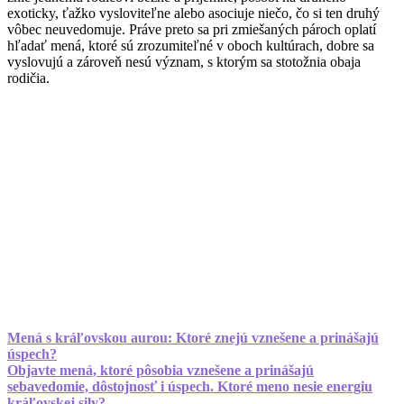
exoticky, ťažko vysloviteľne alebo asociuje niečo, čo si ten druhý
vôbec neuvedomuje. Práve preto sa pri zmiešaných pároch oplatí
hľadať mená, ktoré sú zrozumiteľné v oboch kultúrach, dobre sa
vyslovujú a zároveň nesú význam, s ktorým sa stotožnia obaja
rodičia.
Mená s kráľovskou aurou: Ktoré znejú vznešene a prinášajú
úspech?
Objavte mená, ktoré pôsobia vznešene a prinášajú
sebavedomie, dôstojnosť i úspech. Ktoré meno nesie energiu
kráľovskej sily?