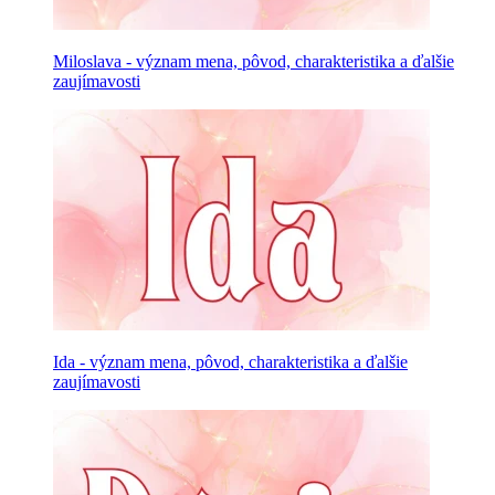
Miloslava - význam mena, pôvod, charakteristika a ďalšie
zaujímavosti
Ida - význam mena, pôvod, charakteristika a ďalšie
zaujímavosti