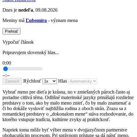
Dnes je
nedeľa
, 09.08.2026
Meniny má
Ľubomíra
- význam mena
Prehrať
Vypočuť článok
Pripravujem slovenský hlas...
0:00
--:--
Rýchlosť
Hlas
Zastaviť
Vybrať meno pre dieťa je krásna, no v zmiešaných pároch často aj
poriadne citlivá téma. Odlišné materinské jazyky prinášajú rozdielne
predstavy o tom, ako by malo meno znieť, čo by malo znamenať a
či ho dokáže vysloviť najbližšia rodina z oboch strán. Zrazu sa z
romantickej predstavy o „dokonalom mene“ stáva rozhodovanie, do
ktorého vstupuje tradícia, kultúrne zvyky aj praktickosť.
Napriek tomu môže byť výber mena v dvojjazyčnom partnerstve
obohacujúcim procesom. Pri správnom prístupe sa dá nájsť meno,