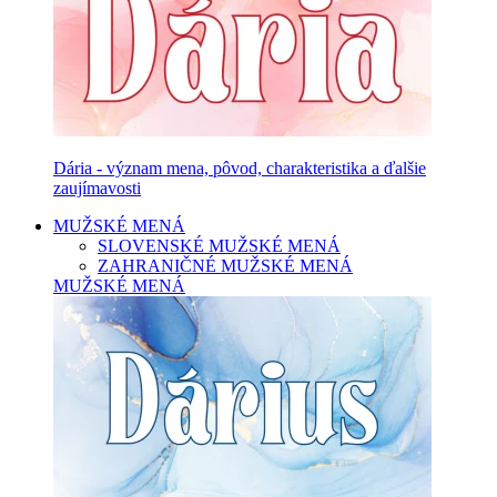
Dária - význam mena, pôvod, charakteristika a ďalšie
zaujímavosti
MUŽSKÉ MENÁ
SLOVENSKÉ MUŽSKÉ MENÁ
ZAHRANIČNÉ MUŽSKÉ MENÁ
MUŽSKÉ MENÁ