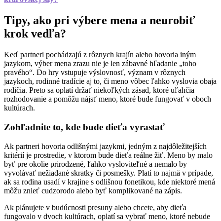
Tipy, ako pri výbere mena a neurobiť
krok vedľa?
Keď partneri pochádzajú z rôznych krajín alebo hovoria iným
jazykom, výber mena zrazu nie je len zábavné hľadanie „toho
pravého“. Do hry vstupuje výslovnosť, význam v rôznych
jazykoch, rodinné tradície aj to, či meno vôbec ľahko vyslovia obaja
rodičia. Preto sa oplatí držať niekoľkých zásad, ktoré uľahčia
rozhodovanie a pomôžu nájsť meno, ktoré bude fungovať v oboch
kultúrach.
Zohľadnite to, kde bude dieťa vyrastať
Ak partneri hovoria odlišnými jazykmi, jedným z najdôležitejších
kritérií je prostredie, v ktorom bude dieťa reálne žiť. Meno by malo
byť pre okolie prirodzené, ľahko vysloviteľné a nemalo by
vyvolávať nežiadané skratky či posmešky. Platí to najmä v prípade,
ak sa rodina usadí v krajine s odlišnou fonetikou, kde niektoré mená
môžu znieť cudzorodo alebo byť komplikované na zápis.
Ak plánujete v budúcnosti presuny alebo chcete, aby dieťa
fungovalo v dvoch kultúrach, oplatí sa vybrať meno, ktoré nebude