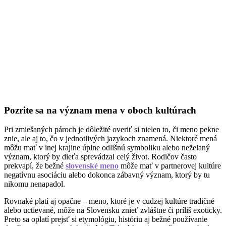
Pozrite sa na význam mena v oboch kultúrach
Pri zmiešaných pároch je dôležité overiť si nielen to, či meno pekne
znie, ale aj to, čo v jednotlivých jazykoch znamená. Niektoré mená
môžu mať v inej krajine úplne odlišnú symboliku alebo neželaný
význam, ktorý by dieťa sprevádzal celý život. Rodičov často
prekvapí, že bežné
slovenské meno
môže mať v partnerovej kultúre
negatívnu asociáciu alebo dokonca zábavný význam, ktorý by tu
nikomu nenapadol.
Rovnaké platí aj opačne – meno, ktoré je v cudzej kultúre tradičné
alebo uctievané, môže na Slovensku znieť zvláštne či príliš exoticky.
Preto sa oplatí prejsť si etymológiu, históriu aj bežné používanie