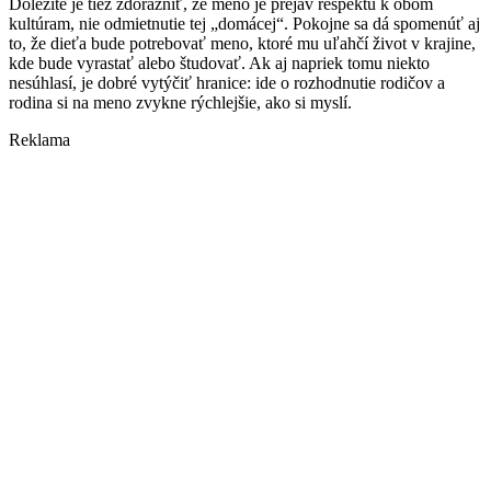
Dôležité je tiež zdôrazniť, že meno je prejav rešpektu k obom
kultúram, nie odmietnutie tej „domácej“. Pokojne sa dá spomenúť aj
to, že dieťa bude potrebovať meno, ktoré mu uľahčí život v krajine,
kde bude vyrastať alebo študovať. Ak aj napriek tomu niekto
nesúhlasí, je dobré vytýčiť hranice: ide o rozhodnutie rodičov a
rodina si na meno zvykne rýchlejšie, ako si myslí.
Reklama