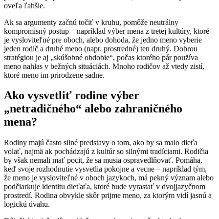
oveľa ľahšie.
Ak sa argumenty začnú točiť v kruhu, pomôže neutrálny
kompromisný postup – napríklad výber mena z tretej kultúry, ktoré
je vysloviteľné pre oboch, alebo dohoda, že jedno meno vyberie
jeden rodič a druhé meno (napr. prostredné) ten druhý. Dobrou
stratégiou je aj „skúšobné obdobie“, počas ktorého pár používa
meno nahlas v bežných situáciách. Mnoho rodičov až vtedy zistí,
ktoré meno im prirodzene sadne.
Ako vysvetliť rodine výber
„netradičného“ alebo zahraničného
mena?
Rodiny majú často silné predstavy o tom, ako by sa malo dieťa
volať, najmä ak pochádzajú z kultúr so silnými tradíciami. Rodičia
by však nemali mať pocit, že sa musia ospravedlňovať. Pomáha,
keď svoje rozhodnutie vysvetlia pokojne a vecne – napríklad tým,
že meno je vysloviteľné v oboch jazykoch, má pekný význam alebo
podčiarkuje identitu dieťaťa, ktoré bude vyrastať v dvojjazyčnom
prostredí. Rodina obvykle skôr prijme meno, za ktorým vidí jasnú a
logickú úvahu.