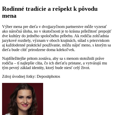
Rodinné tradície a rešpekt k pôvodu
mena
Výber mena pre dieťa v dvojjazyčnom partnerstve môže vyzerať
ako náročná úloha, no v skutočnosti je to krásna príležitosť prepojiť
dve kultúry do jedného spoločného príbehu. Ak rodičia zohľadnia
jazykové rozdiely, význam v oboch krajinách, súlad s priezviskom
aj každodenné praktické používanie, môžu nájsť meno, s ktorým sa
dieťa bude cítiť prirodzene doma kdekoľvek.
Najdôležitejšie pritom zostáva, aby sa s menom stotožnili práve
rodičia – tí najlepšie cítia, čo ich dieťaťu pristane, a vytvárajú mu
tým pevný základ identity, ktorý bude niesť celý život.
Zdroj úvodnej fotky: Depositphotos