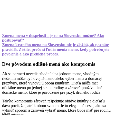
Zmena mena v dospelosti – je to na Slovensku možné? Ako
postupovať?
Zmena krstného mena na Slovensku nie je zložitá, ak poznáte
pravidlá. Zistite, prečo si ľudia menia meno, kedy potrebujete
povolenie a ako prebieha proces.
Dve pôvodom odlišné mená ako kompromis
Ak sa partneri nevedia zhodnúť na jednom mene, vhodným
riešením môže byť dvojité meno alebo výber mena a domácej
prezývky, ktoré vyhovujú obom kultúram. Dieťa môže mať
oficiálne meno po jednej strane rodiny a zároveň používať iné
domácke meno, ktoré je prirodzené pre jazyk druhého rodiča.
Takýto kompromis zároveň rešpektuje obidve kultúry a dieťaťu
dáva pocit, že patrí k obom svetom. Je to elegantná cesta, ako sa
vyhnúť sporom a zároveň vybrať meno, ktoré bude mať pre rodinu
hlbší význam.