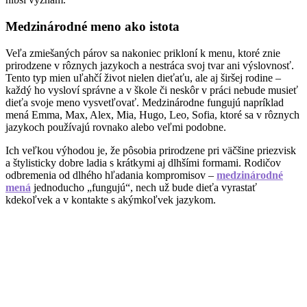
Medzinárodné meno ako istota
Veľa zmiešaných párov sa nakoniec prikloní k menu, ktoré znie
prirodzene v rôznych jazykoch a nestráca svoj tvar ani výslovnosť.
Tento typ mien uľahčí život nielen dieťaťu, ale aj širšej rodine –
každý ho vysloví správne a v škole či neskôr v práci nebude musieť
dieťa svoje meno vysvetľovať. Medzinárodne fungujú napríklad
mená Emma, Max, Alex, Mia, Hugo, Leo, Sofia, ktoré sa v rôznych
jazykoch používajú rovnako alebo veľmi podobne.
Ich veľkou výhodou je, že pôsobia prirodzene pri väčšine priezvisk
a štylisticky dobre ladia s krátkymi aj dlhšími formami. Rodičov
odbremenia od dlhého hľadania kompromisov –
medzinárodné
mená
jednoducho „fungujú“, nech už bude dieťa vyrastať
kdekoľvek a v kontakte s akýmkoľvek jazykom.