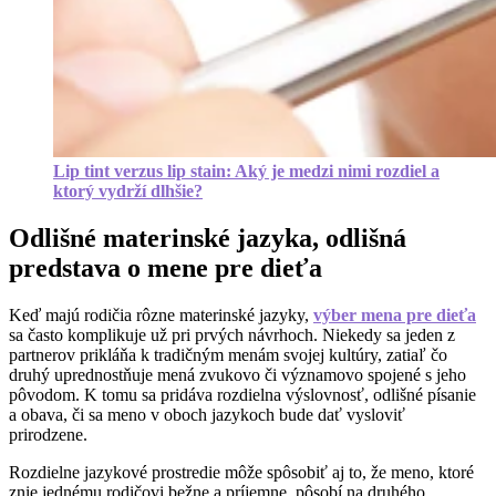
Lip tint verzus lip stain: Aký je medzi nimi rozdiel a
ktorý vydrží dlhšie?
Odlišné materinské jazyka, odlišná
predstava o mene pre dieťa
Keď majú rodičia rôzne materinské jazyky,
výber mena pre dieťa
sa často komplikuje už pri prvých návrhoch. Niekedy sa jeden z
partnerov prikláňa k tradičným menám svojej kultúry, zatiaľ čo
druhý uprednostňuje mená zvukovo či významovo spojené s jeho
pôvodom. K tomu sa pridáva rozdielna výslovnosť, odlišné písanie
a obava, či sa meno v oboch jazykoch bude dať vysloviť
prirodzene.
Rozdielne jazykové prostredie môže spôsobiť aj to, že meno, ktoré
znie jednému rodičovi bežne a príjemne, pôsobí na druhého