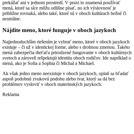
prekážať ani v jednom prostredí. V praxi to znamená používať
mená, ktoré sa síce môžu odlišne písať, no ich výslovnosť je
približne rovnaká, alebo také, ktoré sú v oboch kultúrach bežné či
neutrálne.
Nájdite meno, ktoré funguje v oboch jazykoch
Najjednoduchším riešením je vybrať meno, ktoré v oboch jazykoch
existuje – či už v identickej forme, alebo s drobnou zmenou. Takéto
mená zabezpečia dieťaťu prirodzené fungovanie v oboch kultúrnych
svetoch a zároveň rešpektujú identitu oboch rodičov. Ide napríklad o
mená, ako je Sofia a Sophia či Michal a Michael.
Ak však jedno meno neexistuje v oboch jazykoch, oplatí sa hľadať
aspoň podobnú zvukovú podobu alebo tvar, ktorý sa dá bez
problémov vysloviť v oboch materinských jazykoch.
Reklama