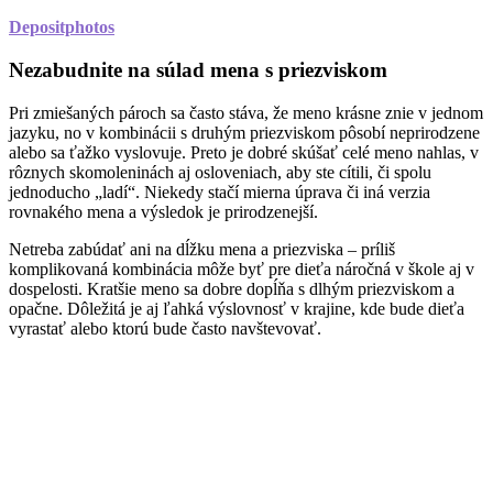
Depositphotos
Nezabudnite na súlad mena s priezviskom
Pri zmiešaných pároch sa často stáva, že meno krásne znie v jednom
jazyku, no v kombinácii s druhým priezviskom pôsobí neprirodzene
alebo sa ťažko vyslovuje. Preto je dobré skúšať celé meno nahlas, v
rôznych skomoleninách aj osloveniach, aby ste cítili, či spolu
jednoducho „ladí“. Niekedy stačí mierna úprava či iná verzia
rovnakého mena a výsledok je prirodzenejší.
Netreba zabúdať ani na dĺžku mena a priezviska – príliš
komplikovaná kombinácia môže byť pre dieťa náročná v škole aj v
dospelosti. Kratšie meno sa dobre dopĺňa s dlhým priezviskom a
opačne. Dôležitá je aj ľahká výslovnosť v krajine, kde bude dieťa
vyrastať alebo ktorú bude často navštevovať.