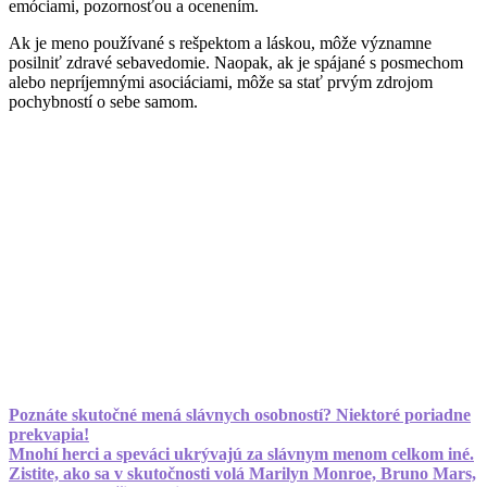
emóciami, pozornosťou a ocenením.
Ak je meno používané s rešpektom a láskou, môže významne
posilniť zdravé sebavedomie. Naopak, ak je spájané s posmechom
alebo nepríjemnými asociáciami, môže sa stať prvým zdrojom
pochybností o sebe samom.
Poznáte skutočné mená slávnych osobností? Niektoré poriadne
prekvapia!
Mnohí herci a speváci ukrývajú za slávnym menom celkom iné.
Zistite, ako sa v skutočnosti volá Marilyn Monroe, Bruno Mars,