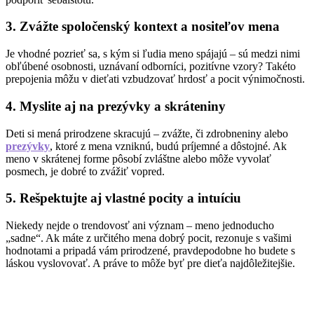
3. Zvážte spoločenský kontext a nositeľov mena
Je vhodné pozrieť sa, s kým si ľudia meno spájajú – sú medzi nimi
obľúbené osobnosti, uznávaní odborníci, pozitívne vzory? Takéto
prepojenia môžu v dieťati vzbudzovať hrdosť a pocit výnimočnosti.
4. Myslite aj na prezývky a skráteniny
Deti si mená prirodzene skracujú – zvážte, či zdrobneniny alebo
prezývky
, ktoré z mena vzniknú, budú príjemné a dôstojné. Ak
meno v skrátenej forme pôsobí zvláštne alebo môže vyvolať
posmech, je dobré to zvážiť vopred.
5. Rešpektujte aj vlastné pocity a intuíciu
Niekedy nejde o trendovosť ani význam – meno jednoducho
„sadne“. Ak máte z určitého mena dobrý pocit, rezonuje s vašimi
hodnotami a pripadá vám prirodzené, pravdepodobne ho budete s
láskou vyslovovať. A práve to môže byť pre dieťa najdôležitejšie.