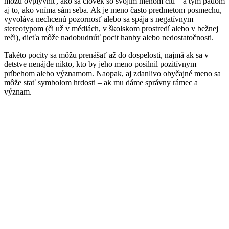
môžu ovplyvniť, ako sa človek so svojím menom cíti – a tým pádom
aj to, ako vníma sám seba. Ak je meno často predmetom posmechu,
vyvoláva nechcenú pozornosť alebo sa spája s negatívnym
stereotypom (či už v médiách, v školskom prostredí alebo v bežnej
reči), dieťa môže nadobudnúť pocit hanby alebo nedostatočnosti.
Takéto pocity sa môžu prenášať až do dospelosti, najmä ak sa v
detstve nenájde nikto, kto by jeho meno posilnil pozitívnym
príbehom alebo významom. Naopak, aj zdanlivo obyčajné meno sa
môže stať symbolom hrdosti – ak mu dáme správny rámec a
význam.