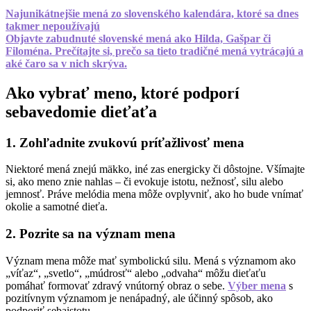
Najunikátnejšie mená zo slovenského kalendára, ktoré sa dnes
takmer nepoužívajú
Objavte zabudnuté slovenské mená ako Hilda, Gašpar či
Filoména. Prečítajte si, prečo sa tieto tradičné mená vytrácajú a
aké čaro sa v nich skrýva.
Ako vybrať meno, ktoré podporí
sebavedomie dieťaťa
1. Zohľadnite zvukovú príťažlivosť mena
Niektoré mená znejú mäkko, iné zas energicky či dôstojne. Všímajte
si, ako meno znie nahlas – či evokuje istotu, nežnosť, silu alebo
jemnosť. Práve melódia mena môže ovplyvniť, ako ho bude vnímať
okolie a samotné dieťa.
2. Pozrite sa na význam mena
Význam mena môže mať symbolickú silu. Mená s významom ako
„víťaz“, „svetlo“, „múdrosť“ alebo „odvaha“ môžu dieťaťu
pomáhať formovať zdravý vnútorný obraz o sebe.
Výber mena
s
pozitívnym významom je nenápadný, ale účinný spôsob, ako
podporiť sebaistotu.