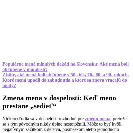
Populárne mená minulých dekád na Slovensku: Aké mená boli
obľúbené v minulosti?
Zistite, aké mená boli obľúbené v 50., 60., 70., 80. a 90. rokoch.
Ktoré mená upadli do zabudnutia a ktoré sa znova vracajú do
módy?
Zmena mena v dospelosti: Keď meno
prestane „sedieť“
Niektorí ľudia sa v dospelosti rozhodnú pre
zmenu mena
, pretože
sa s tým pôvodným nikdy úplne nestotožnili. Môže to byť kvôli
negatívnym zážitkom z detstva, posmeškom alebo jednoducho