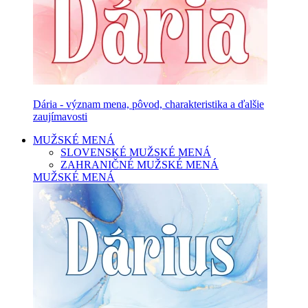
Dária - význam mena, pôvod, charakteristika a ďalšie
zaujímavosti
MUŽSKÉ MENÁ
SLOVENSKÉ MUŽSKÉ MENÁ
ZAHRANIČNÉ MUŽSKÉ MENÁ
MUŽSKÉ MENÁ