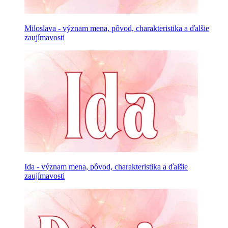
Miloslava - význam mena, pôvod, charakteristika a ďalšie
zaujímavosti
Ida - význam mena, pôvod, charakteristika a ďalšie
zaujímavosti