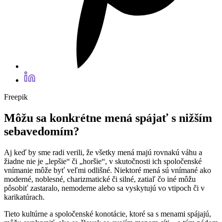
Freepik
Môžu sa konkrétne mená spájať s nižším
sebavedomím?
Aj keď by sme radi verili, že všetky mená majú rovnakú váhu a
žiadne nie je „lepšie“ či „horšie“, v skutočnosti ich spoločenské
vnímanie môže byť veľmi odlišné. Niektoré mená sú vnímané ako
moderné, noblesné, charizmatické či silné, zatiaľ čo iné môžu
pôsobiť zastaralo, nemoderne alebo sa vyskytujú vo vtipoch či v
karikatúrach.
Tieto kultúrne a spoločenské konotácie, ktoré sa s menami spájajú,