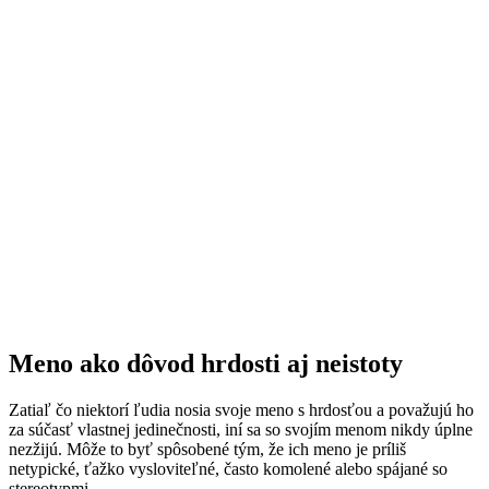
Meno ako dôvod hrdosti aj neistoty
Zatiaľ čo niektorí ľudia nosia svoje meno s hrdosťou a považujú ho
za súčasť vlastnej jedinečnosti, iní sa so svojím menom nikdy úplne
nezžijú. Môže to byť spôsobené tým, že ich meno je príliš
netypické, ťažko vysloviteľné, často komolené alebo spájané so
stereotypmi.