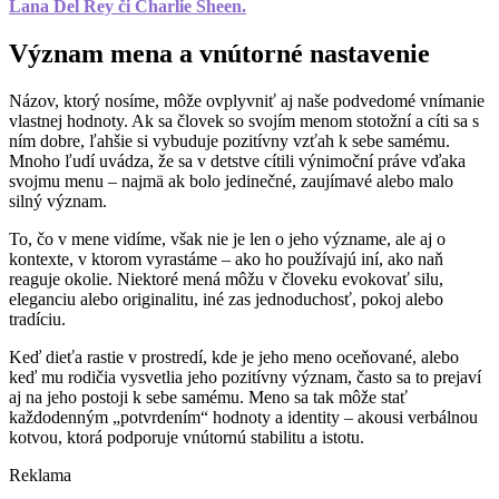
Lana Del Rey či Charlie Sheen.
Význam mena a vnútorné nastavenie
Názov, ktorý nosíme, môže ovplyvniť aj naše podvedomé vnímanie
vlastnej hodnoty. Ak sa človek so svojím menom stotožní a cíti sa s
ním dobre, ľahšie si vybuduje pozitívny vzťah k sebe samému.
Mnoho ľudí uvádza, že sa v detstve cítili výnimoční práve vďaka
svojmu menu – najmä ak bolo jedinečné, zaujímavé alebo malo
silný význam.
To, čo v mene vidíme, však nie je len o jeho význame, ale aj o
kontexte, v ktorom vyrastáme – ako ho používajú iní, ako naň
reaguje okolie. Niektoré mená môžu v človeku evokovať silu,
eleganciu alebo originalitu, iné zas jednoduchosť, pokoj alebo
tradíciu.
Keď dieťa rastie v prostredí, kde je jeho meno oceňované, alebo
keď mu rodičia vysvetlia jeho pozitívny význam, často sa to prejaví
aj na jeho postoji k sebe samému. Meno sa tak môže stať
každodenným „potvrdením“ hodnoty a identity – akousi verbálnou
kotvou, ktorá podporuje vnútornú stabilitu a istotu.
Reklama