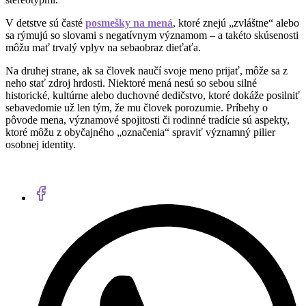
V detstve sú časté
posmešky na mená
, ktoré znejú „zvláštne“ alebo
sa rýmujú so slovami s negatívnym významom – a takéto skúsenosti
môžu mať trvalý vplyv na sebaobraz dieťaťa.
Na druhej strane, ak sa človek naučí svoje meno prijať, môže sa z
neho stať zdroj hrdosti. Niektoré mená nesú so sebou silné
historické, kultúrne alebo duchovné dedičstvo, ktoré dokáže posilniť
sebavedomie už len tým, že mu človek porozumie. Príbehy o
pôvode mena, významové spojitosti či rodinné tradície sú aspekty,
ktoré môžu z obyčajného „označenia“ spraviť významný pilier
osobnej identity.