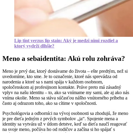
Lip tint verzus lip stain: Aký je medzi nimi rozdiel a
ktorý vydrží dlhšie?
Meno a sebaidentita: Akú rolu zohráva?
Meno je prvý dar, ktorý dostávame do života – ešte predtým, než si
uvedomíme, kto sme. Je to označenie, ktoré nás sprevádza od
narodenia a ktoré sa s nami spája v každom osobnom,
spoločenskom aj profesijnom kontakte. Práve preto má zásadný
vplyv na našu identitu – to, ako sa vnímame my sami, ale aj ako nás
vníma okolie. Meno sa stáva súčasťou nášho vnútorného príbehu a
často aj odrazom toho, ako sa cítime v spoločnosti.
Psychológovia a odborníci na vývoj osobnosti sa zhodujú, že meno
je pre dieťa jedným z prvých symbolov „ja“. Spojenie mena a
identity sa vytvára už v útlom detstve, keď sa dieťa naučí reagovať
na svoje meno, počúva ho od rodičov a začína si ho spájať s