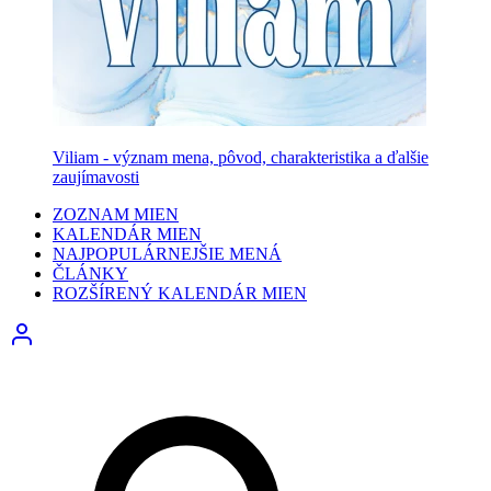
Viliam - význam mena, pôvod, charakteristika a ďalšie
zaujímavosti
ZOZNAM MIEN
KALENDÁR MIEN
NAJPOPULÁRNEJŠIE MENÁ
ČLÁNKY
ROZŠÍRENÝ KALENDÁR MIEN