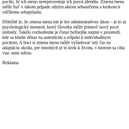
pocitu, že ich meno nereprezentuje ich pravú identitu. Zmena mena
môže byť v takom prípade silným aktom sebaurčenia a krokom k
väčšiemu sebaprijatiu.
Dôležité je, že zmena mena nie je len administratívny úkon – je to aj
psychologický moment, ktorý človeku môže priniesť nový pocit
slobody. Takéto rozhodnutie je čoraz bežnejšie najmä v prostredí,
kde sa kladie dôraz na autenticitu a rešpekt k individuálnym
pocitom. A hoci si zmena mena môže vyžadovať istý čas na
adaptáciu okolia, pre mnohých je to krok k životu, v ktorom sa cítia
viac sami sebou.
Reklama