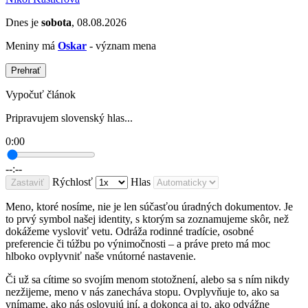
Dnes je
sobota
, 08.08.2026
Meniny má
Oskar
- význam mena
Prehrať
Vypočuť článok
Pripravujem slovenský hlas...
0:00
--:--
Rýchlosť
Hlas
Zastaviť
Meno, ktoré nosíme, nie je len súčasťou úradných dokumentov. Je
to prvý symbol našej identity, s ktorým sa zoznamujeme skôr, než
dokážeme vysloviť vetu. Odráža rodinné tradície, osobné
preferencie či túžbu po výnimočnosti – a práve preto má moc
hlboko ovplyvniť naše vnútorné nastavenie.
Či už sa cítime so svojím menom stotožnení, alebo sa s ním nikdy
nezžijeme, meno v nás zanecháva stopu. Ovplyvňuje to, ako sa
vnímame, ako nás oslovujú iní, a dokonca aj to, ako odvážne