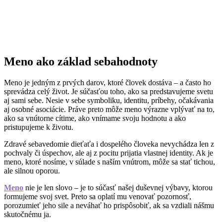
Meno ako základ sebahodnoty
Meno je jedným z prvých darov, ktoré človek dostáva – a často ho
sprevádza celý život. Je súčasťou toho, ako sa predstavujeme svetu
aj sami sebe. Nesie v sebe symboliku, identitu, príbehy, očakávania
aj osobné asociácie. Práve preto môže meno výrazne vplývať na to,
ako sa vnútorne cítime, ako vnímame svoju hodnotu a ako
pristupujeme k životu.
Zdravé sebavedomie dieťaťa i dospelého človeka nevychádza len z
pochvaly či úspechov, ale aj z pocitu prijatia vlastnej identity. Ak je
meno, ktoré nosíme, v súlade s naším vnútrom, môže sa stať tichou,
ale silnou oporou.
Meno
nie je len slovo – je to súčasť našej duševnej výbavy, ktorou
formujeme svoj svet. Preto sa oplatí mu venovať pozornosť,
porozumieť jeho sile a neváhať ho prispôsobiť, ak sa vzdiali nášmu
skutočnému ja.