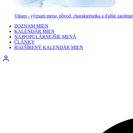
Viliam - význam mena, pôvod, charakteristika a ďalšie zaujíma
ZOZNAM MIEN
KALENDÁR MIEN
NAJPOPULÁRNEJŠIE MENÁ
ČLÁNKY
ROZŠÍRENÝ KALENDÁR MIEN