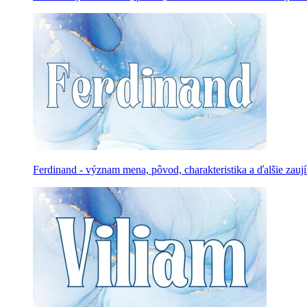
Ferdinand - význam mena, pôvod, charakteristika a ďalšie zauj