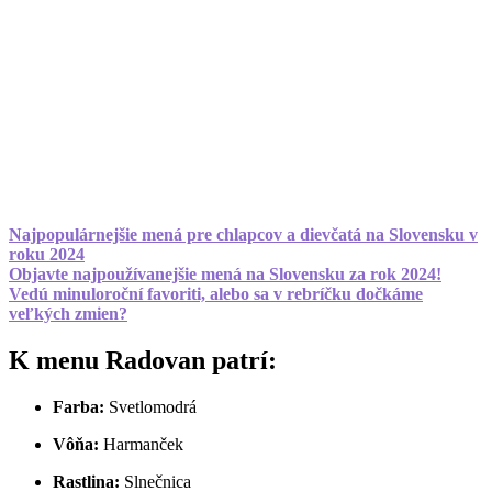
Najpopulárnejšie mená pre chlapcov a dievčatá na Slovensku v
roku 2024
Objavte najpoužívanejšie mená na Slovensku za rok 2024!
Vedú minuloroční favoriti, alebo sa v rebríčku dočkáme
veľkých zmien?
K menu Radovan patrí:
Farba:
Svetlomodrá
Vôňa:
Harmanček
Rastlina:
Slnečnica