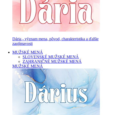
Dária - význam mena, pôvod, charakteristika a ďalšie
zaujímavosti
MUŽSKÉ MENÁ
SLOVENSKÉ MUŽSKÉ MENÁ
ZAHRANIČNÉ MUŽSKÉ MENÁ
MUŽSKÉ MENÁ