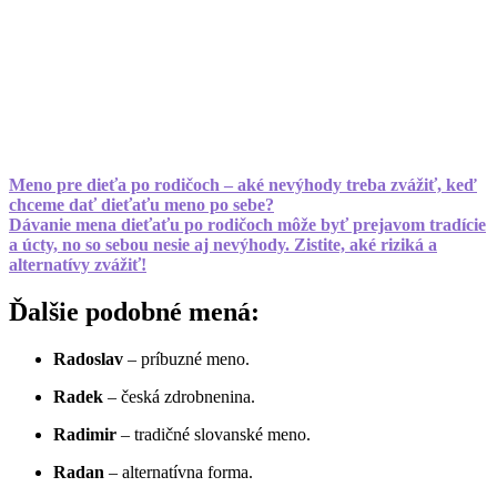
Meno pre dieťa po rodičoch – aké nevýhody treba zvážiť, keď
chceme dať dieťaťu meno po sebe?
Dávanie mena dieťaťu po rodičoch môže byť prejavom tradície
a úcty, no so sebou nesie aj nevýhody. Zistite, aké riziká a
alternatívy zvážiť!
Ďalšie podobné mená:
Radoslav
– príbuzné meno.
Radek
– česká zdrobnenina.
Radimir
– tradičné slovanské meno.
Radan
– alternatívna forma.