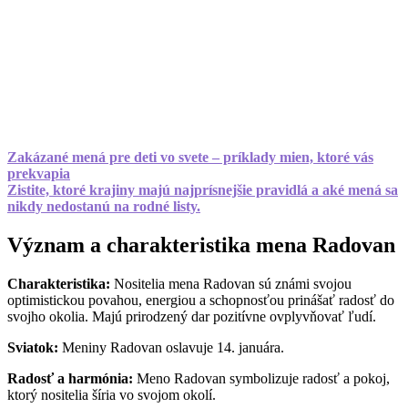
Zakázané mená pre deti vo svete – príklady mien, ktoré vás
prekvapia
Zistite, ktoré krajiny majú najprísnejšie pravidlá a aké mená sa
nikdy nedostanú na rodné listy.
Význam a charakteristika mena Radovan
Charakteristika:
Nositelia mena Radovan sú známi svojou
optimistickou povahou, energiou a schopnosťou prinášať radosť do
svojho okolia. Majú prirodzený dar pozitívne ovplyvňovať ľudí.
Sviatok:
Meniny Radovan oslavuje 14. januára.
Radosť a harmónia:
Meno Radovan symbolizuje radosť a pokoj,
ktorý nositelia šíria vo svojom okolí.