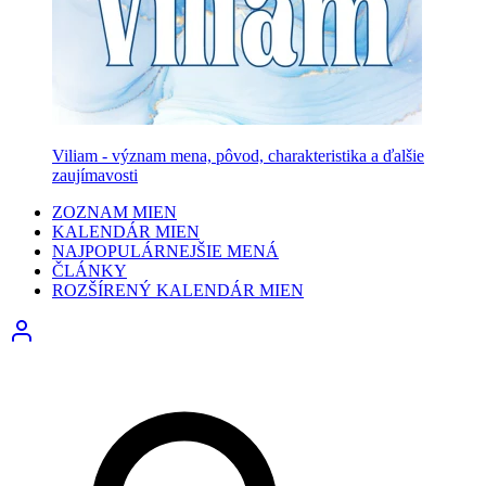
Viliam - význam mena, pôvod, charakteristika a ďalšie
zaujímavosti
ZOZNAM MIEN
KALENDÁR MIEN
NAJPOPULÁRNEJŠIE MENÁ
ČLÁNKY
ROZŠÍRENÝ KALENDÁR MIEN