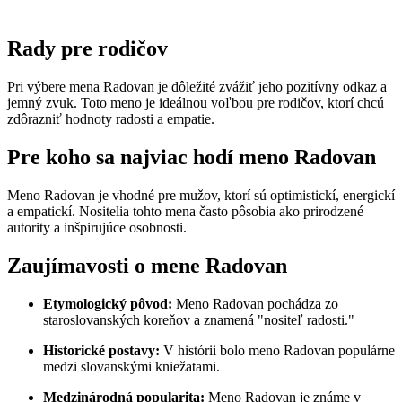
Rady pre rodičov
Pri výbere mena Radovan je dôležité zvážiť jeho pozitívny odkaz a
jemný zvuk. Toto meno je ideálnou voľbou pre rodičov, ktorí chcú
zdôrazniť hodnoty radosti a empatie.
Pre koho sa najviac hodí meno Radovan
Meno Radovan je vhodné pre mužov, ktorí sú optimistickí, energickí
a empatickí. Nositelia tohto mena často pôsobia ako prirodzené
autority a inšpirujúce osobnosti.
Zaujímavosti o mene Radovan
Etymologický pôvod:
Meno Radovan pochádza zo
staroslovanských koreňov a znamená "nositeľ radosti."
Historické postavy:
V histórii bolo meno Radovan populárne
medzi slovanskými kniežatami.
Medzinárodná popularita:
Meno Radovan je známe v