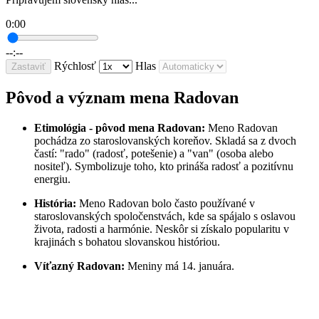
0:00
--:--
Rýchlosť
Hlas
Zastaviť
Pôvod a význam mena Radovan
Etimológia - pôvod mena Radovan:
Meno Radovan
pochádza zo staroslovanských koreňov. Skladá sa z dvoch
častí: "rado" (radosť, potešenie) a "van" (osoba alebo
nositeľ). Symbolizuje toho, kto prináša radosť a pozitívnu
energiu.
História:
Meno Radovan bolo často používané v
staroslovanských spoločenstvách, kde sa spájalo s oslavou
života, radosti a harmónie. Neskôr si získalo popularitu v
krajinách s bohatou slovanskou históriou.
Víťazný Radovan:
Meniny má 14. januára.