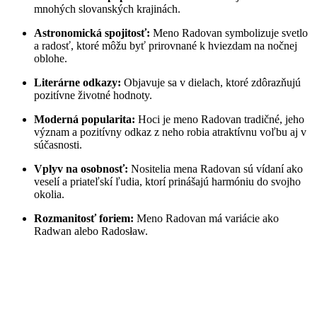
mnohých slovanských krajinách.
Astronomická spojitosť:
Meno Radovan symbolizuje svetlo
a radosť, ktoré môžu byť prirovnané k hviezdam na nočnej
oblohe.
Literárne odkazy:
Objavuje sa v dielach, ktoré zdôrazňujú
pozitívne životné hodnoty.
Moderná popularita:
Hoci je meno Radovan tradičné, jeho
význam a pozitívny odkaz z neho robia atraktívnu voľbu aj v
súčasnosti.
Vplyv na osobnosť:
Nositelia mena Radovan sú vídaní ako
veselí a priateľskí ľudia, ktorí prinášajú harmóniu do svojho
okolia.
Rozmanitosť foriem:
Meno Radovan má variácie ako
Radwan alebo Radosław.