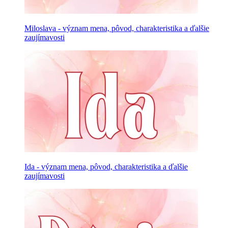
Miloslava - význam mena, pôvod, charakteristika a ďalšie
zaujímavosti
Ida - význam mena, pôvod, charakteristika a ďalšie
zaujímavosti