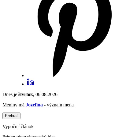
Dnes je
štvrtok
, 06.08.2026
Meniny má
Jozefína
- význam mena
Prehrať
Vypočuť článok
Pripravujem slovenský hlas...