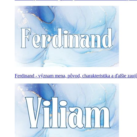
Ferdinand - význam mena, pôvod, charakteristika a ďalšie zauj