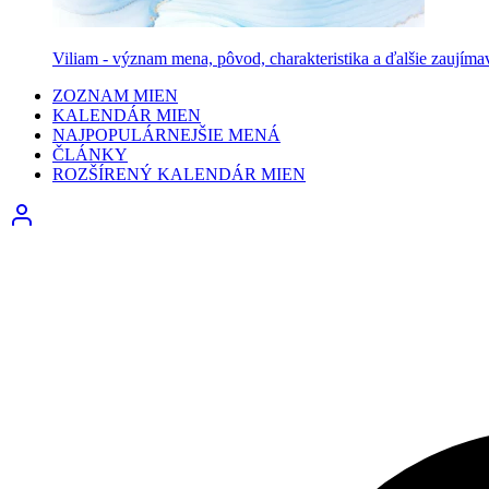
Viliam - význam mena, pôvod, charakteristika a ďalšie zaujíma
ZOZNAM MIEN
KALENDÁR MIEN
NAJPOPULÁRNEJŠIE MENÁ
ČLÁNKY
ROZŠÍRENÝ KALENDÁR MIEN