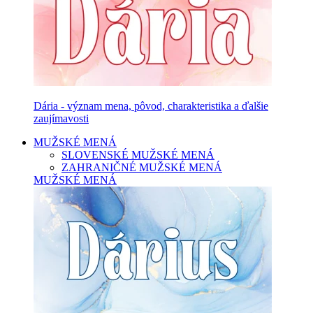
Dária - význam mena, pôvod, charakteristika a ďalšie
zaujímavosti
MUŽSKÉ MENÁ
SLOVENSKÉ MUŽSKÉ MENÁ
ZAHRANIČNÉ MUŽSKÉ MENÁ
MUŽSKÉ MENÁ