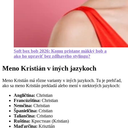
Soft box bob 2026: Komu pristane mäkký bob a
ako ho upraviť bez zdĺhavého stylingu?
Meno Kristián v iných jazykoch
Meno Kristián má rôzne varianty v iných jazykoch. Tu je prehľad,
ako sa meno Kristián prekladá alebo mení v niektorých jazykoch:
Angličtina:
Christian
Francúzština:
Christian
Nemčina:
Christian
Španielčina:
Cristian
Taliančina:
Cristiano
Ruština:
Кристиан (Kristian)
Maďarčina:
Krisztián