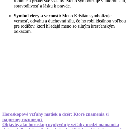
rodinné a priateľské vzťahy. Meno symbolizuje vnútornú silu,
spravodlivosť a lásku k pravde.
Symbol viery a vernosti:
Meno Kristián symbolizuje
vernosť, odvahu a duchovnú silu, čo ho robí ideálnou voľbou
pre rodičov, ktorí hľadajú meno so silným kresťanským
odkazom.
Horoskopové vzťahy matiek a dcér: Ktoré znamenia si
najmenej rozumejú?
Objavte, ako horoskop ovplyvňuje vzťahy medzi mamami a