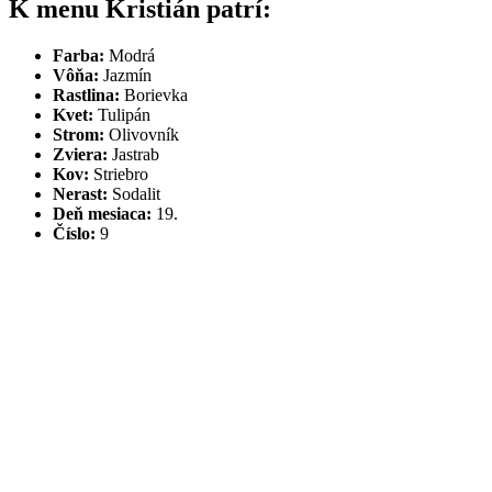
K menu Kristián patrí:
Farba:
Modrá
Vôňa:
Jazmín
Rastlina:
Borievka
Kvet:
Tulipán
Strom:
Olivovník
Zviera:
Jastrab
Kov:
Striebro
Nerast:
Sodalit
Deň mesiaca:
19.
Číslo:
9