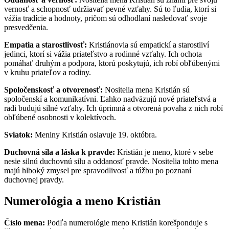
vernosť a schopnosť udržiavať pevné vzťahy. Sú to ľudia, ktorí si
vážia tradície a hodnoty, pričom sú odhodlaní nasledovať svoje
presvedčenia.
Empatia a starostlivosť:
Kristiánovia sú empatickí a starostliví
jedinci, ktorí si vážia priateľstvo a rodinné vzťahy. Ich ochota
pomáhať druhým a podpora, ktorú poskytujú, ich robí obľúbenými
v kruhu priateľov a rodiny.
Spoločenskosť a otvorenosť:
Nositelia mena Kristián sú
spoločenskí a komunikatívni. Ľahko nadväzujú nové priateľstvá a
radi budujú silné vzťahy. Ich úprimná a otvorená povaha z nich robí
obľúbené osobnosti v kolektívoch.
Sviatok:
Meniny Kristián oslavuje 19. októbra.
Duchovná sila a láska k pravde:
Kristián je meno, ktoré v sebe
nesie silnú duchovnú silu a oddanosť pravde. Nositelia tohto mena
majú hlboký zmysel pre spravodlivosť a túžbu po poznaní
duchovnej pravdy.
Numerológia a meno Kristián
Číslo mena:
Podľa numerológie meno Kristián korešponduje s