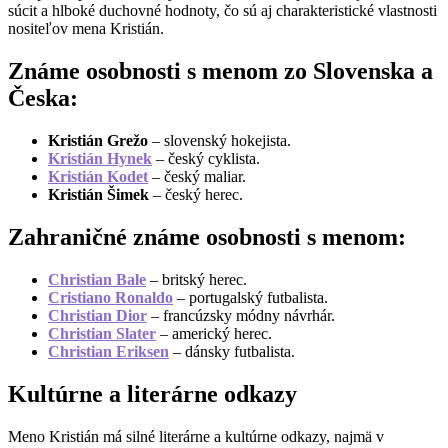
súcit a hlboké duchovné hodnoty, čo sú aj charakteristické vlastnosti
nositeľov mena Kristián.
Známe osobnosti s menom zo Slovenska a
Česka:
Kristián Grežo
– slovenský hokejista.
Kristián Hynek
– český cyklista.
Kristián Kodet
– český maliar.
Kristián Šimek
– český herec.
Zahraničné známe osobnosti s menom:
Christian Bale
– britský herec.
Cristiano Ronaldo
– portugalský futbalista.
Christian Dior
– francúzsky módny návrhár.
Christian Slater
– americký herec.
Christian Eriksen
– dánsky futbalista.
Kultúrne a literárne odkazy
Meno Kristián má silné literárne a kultúrne odkazy, najmä v