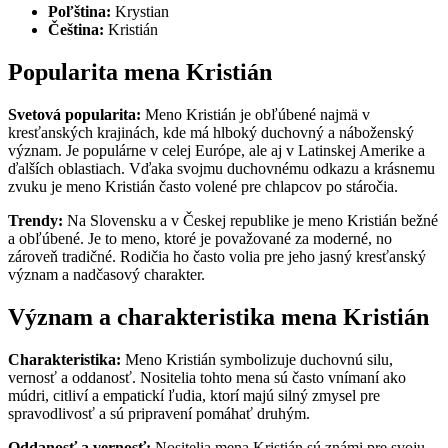
Poľština:
Krystian
Čeština:
Kristián
Popularita mena Kristián
Svetová popularita:
Meno Kristián je obľúbené najmä v
kresťanských krajinách, kde má hlboký duchovný a náboženský
význam. Je populárne v celej Európe, ale aj v Latinskej Amerike a
ďalších oblastiach. Vďaka svojmu duchovnému odkazu a krásnemu
zvuku je meno Kristián často volené pre chlapcov po stáročia.
Trendy:
Na Slovensku a v Českej republike je meno Kristián bežné
a obľúbené. Je to meno, ktoré je považované za moderné, no
zároveň tradičné. Rodičia ho často volia pre jeho jasný kresťanský
význam a nadčasový charakter.
Význam a charakteristika mena Kristián
Charakteristika:
Meno Kristián symbolizuje duchovnú silu,
vernosť a oddanosť. Nositelia tohto mena sú často vnímaní ako
múdri, citliví a empatickí ľudia, ktorí majú silný zmysel pre
spravodlivosť a sú pripravení pomáhať druhým.
Oddanosť a vernosť:
Nositelia mena Kristián sú známi pre svoju