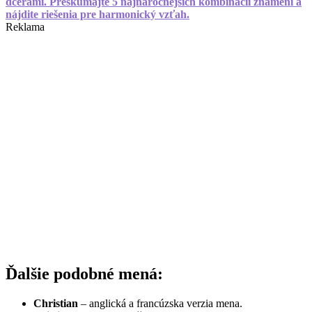
dcérami. Preskúmajte 5 najnáročnejších kombinácií znamení a
nájdite riešenia pre harmonický vzťah.
Reklama
Ďalšie podobné mená:
Christian
– anglická a francúzska verzia mena.