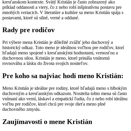
kresťanskom kontexte. Svätý Kristián je často zobrazený ako
príklad oddanosti a viery, čo z neho robí inšpiratívnu postavu pre
mnohých veriacich. V literatúre a kultúre sa meno Kristián spája s
postavami, ktoré sú silné, verné a oddané.
Rady pre rodičov
Pri výbere mena Kristián je dôležité zvážiť jeho duchovný a
historický odkaz. Toto meno je ideálnou voľbou pre rodičov, ktorí
hľadajú meno spojené s kresťanskými hodnotami, vernosťou a
duchovnou silou. Kristián je meno, ktoré prináša vnútornú
rovnováhu a lásku do života svojich nositeľov.
Pre koho sa najviac hodí meno Kristián:
Meno Kristián je ideálne pre rodiny, ktoré hľadajú meno s hlbokým
duchovným a kresťanským odkazom. Nositelia tohto mena sú často
vnímaní ako verní, láskaví a empatickí ľudia, čo z neho robí ideálnu
voľbu pre rodičov, ktorí chcú pre svoje dieťa meno plné
duchovného zmyslu.
Zaujímavosti o mene Kristián