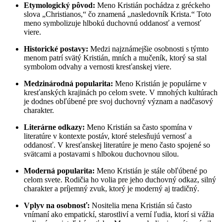
Etymologický pôvod:
Meno Kristián pochádza z gréckeho
slova „Christianos,“ čo znamená „nasledovník Krista.“ Toto
meno symbolizuje hlbokú duchovnú oddanosť a vernosť
viere.
Historické postavy:
Medzi najznámejšie osobnosti s týmto
menom patrí svätý Kristián, mních a mučeník, ktorý sa stal
symbolom odvahy a vernosti kresťanskej viere.
Medzinárodná popularita:
Meno Kristián je populárne v
kresťanských krajinách po celom svete. V mnohých kultúrach
je dodnes obľúbené pre svoj duchovný význam a nadčasový
charakter.
Literárne odkazy:
Meno Kristián sa často spomína v
literatúre v kontexte postáv, ktoré stelesňujú vernosť a
oddanosť. V kresťanskej literatúre je meno často spojené so
svätcami a postavami s hlbokou duchovnou silou.
Moderná popularita:
Meno Kristián je stále obľúbené po
celom svete. Rodičia ho volia pre jeho duchovný odkaz, silný
charakter a príjemný zvuk, ktorý je moderný aj tradičný.
Vplyv na osobnosť:
Nositelia mena Kristián sú často
vnímaní ako empatickí, starostliví a verní ľudia, ktorí si vážia