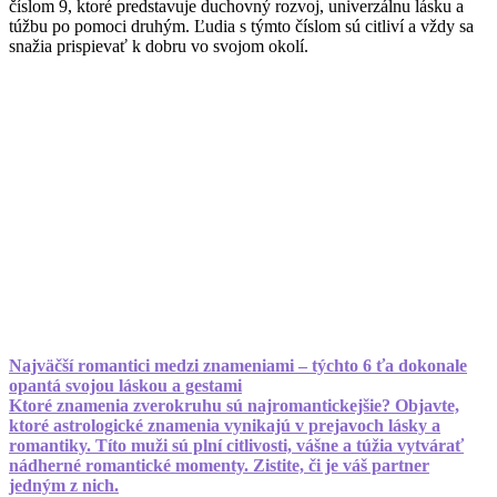
číslom 9, ktoré predstavuje duchovný rozvoj, univerzálnu lásku a
túžbu po pomoci druhým. Ľudia s týmto číslom sú citliví a vždy sa
snažia prispievať k dobru vo svojom okolí.
Najväčší romantici medzi znameniami – týchto 6 ťa dokonale
opantá svojou láskou a gestami
Ktoré znamenia zverokruhu sú najromantickejšie? Objavte,
ktoré astrologické znamenia vynikajú v prejavoch lásky a
romantiky. Títo muži sú plní citlivosti, vášne a túžia vytvárať
nádherné romantické momenty. Zistite, či je váš partner
jedným z nich.