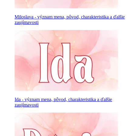
Miloslava - význam mena, pôvod, charakteristika a ďalšie
zaujímavosti
Ida - význam mena, pôvod, charakteristika a ďalšie
zaujímavosti