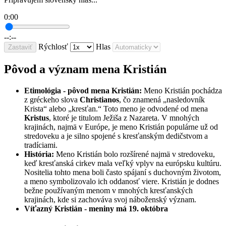
0:00
--:--
Rýchlosť
Hlas
Zastaviť
Pôvod a význam mena Kristián
Etimológia - pôvod mena Kristián:
Meno Kristián pochádza
z gréckeho slova
Christianos
, čo znamená „nasledovník
Krista“ alebo „kresťan.“ Toto meno je odvodené od mena
Kristus
, ktoré je titulom Ježiša z Nazareta. V mnohých
krajinách, najmä v Európe, je meno Kristián populárne už od
stredoveku a je silno spojené s kresťanským dedičstvom a
tradíciami.
História:
Meno Kristián bolo rozšírené najmä v stredoveku,
keď kresťanská cirkev mala veľký vplyv na európsku kultúru.
Nositelia tohto mena boli často spájaní s duchovným životom,
a meno symbolizovalo ich oddanosť viere. Kristián je dodnes
bežne používaným menom v mnohých kresťanských
krajinách, kde si zachováva svoj náboženský význam.
Víťazný Kristián - meniny má 19. októbra