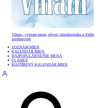
Viliam - význam mena, pôvod, charakteristika a ďalšie
zaujímavosti
ZOZNAM MIEN
KALENDÁR MIEN
NAJPOPULÁRNEJŠIE MENÁ
ČLÁNKY
ROZŠÍRENÝ KALENDÁR MIEN