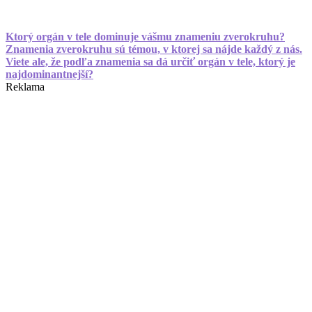
Ktorý orgán v tele dominuje vášmu znameniu zverokruhu?
Znamenia zverokruhu sú témou, v ktorej sa nájde každý z nás.
Viete ale, že podľa znamenia sa dá určiť orgán v tele, ktorý je
najdominantnejší?
Reklama