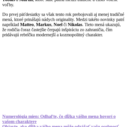
voľby.
Do prvej päťdesiatky sa však tento rok prebojovali aj menej tradičné
mená, ktoré prinášajú nádych originality. Medzi takéto novinky patrí
napríklad
Matteo
,
Markus
,
Noel
či
Nikolas
. Tieto mená ukazujú,
že rodičia čoraz častejšie čerpajú inšpiráciu zo zahraničia, čím
pridávajú rebríčku modernejší a kozmopolitný charakter.
Numerológia mien: Odhaľte, čo dĺžka vášho mena hovorí o
vašom charaktere
Objavte, ako dĺžka vášho mena môže odrážať vašu osobnosť.