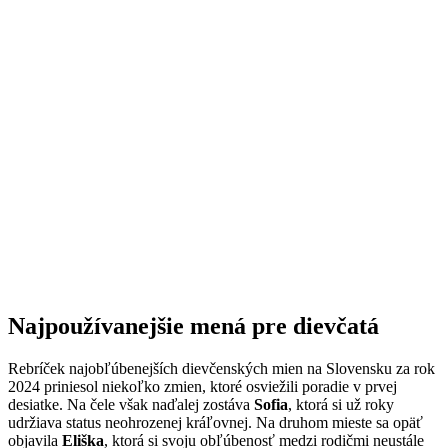
Najpoužívanejšie mená pre dievčatá
Rebríček najobľúbenejších dievčenských mien na Slovensku za rok
2024 priniesol niekoľko zmien, ktoré osviežili poradie v prvej
desiatke. Na čele však naďalej zostáva
Sofia
, ktorá si už roky
udržiava status neohrozenej kráľovnej. Na druhom mieste sa opäť
objavila
Eliška
, ktorá si svoju obľúbenosť medzi rodičmi neustále