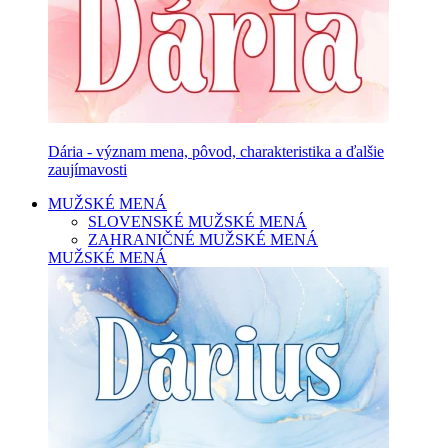
Dária - význam mena, pôvod, charakteristika a ďalšie
zaujímavosti
MUŽSKÉ MENÁ
SLOVENSKÉ MUŽSKÉ MENÁ
ZAHRANIČNÉ MUŽSKÉ MENÁ
MUŽSKÉ MENÁ