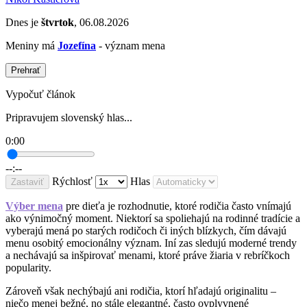
Dnes je
štvrtok
, 06.08.2026
Meniny má
Jozefína
- význam mena
Prehrať
Vypočuť článok
Pripravujem slovenský hlas...
0:00
--:--
Rýchlosť
Hlas
Zastaviť
Výber mena
pre dieťa je rozhodnutie, ktoré rodičia často vnímajú
ako výnimočný moment. Niektorí sa spoliehajú na rodinné tradície a
vyberajú mená po starých rodičoch či iných blízkych, čím dávajú
menu osobitý emocionálny význam. Iní zas sledujú moderné trendy
a nechávajú sa inšpirovať menami, ktoré práve žiaria v rebríčkoch
popularity.
Zároveň však nechýbajú ani rodičia, ktorí hľadajú originalitu –
niečo menej bežné, no stále elegantné, často ovplyvnené