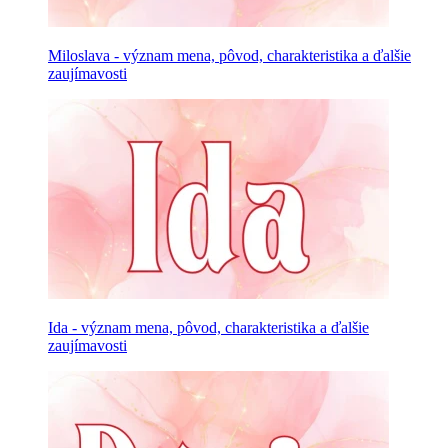
Miloslava - význam mena, pôvod, charakteristika a ďalšie
zaujímavosti
Ida - význam mena, pôvod, charakteristika a ďalšie
zaujímavosti