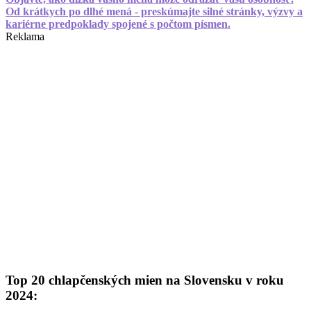
Od krátkych po dlhé mená - preskúmajte silné stránky, výzvy a
kariérne predpoklady spojené s počtom písmen.
Reklama
Top 20 chlapčenských mien na Slovensku v roku
2024: