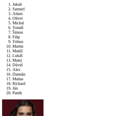
Jakub
Samuel
Adam
Oliver
Michal
Tomáš
Šimon
Filip
Tobias
Martin
Matúš
Lukáš
Matej
Dávid
Alex
Damián
Matias
Richard
Ján
Patrik