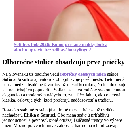
Soft box bob 2026: Komu pristane mäkký bob a
ako ho upraviť bez zdĺhavého stylingu?
Dlhoročné stálice obsadzujú prvé priečky
Na Slovensku už tradične vedú
rebríčky detských mien
stálice –
Sofia a Jakub
si aj tento rok obhájili svoje prvé miesta. Tieto mená
patria medzi absolútne favoritov už niekoľko rokov, čo len dokazuje
ich neutíchajúcu popularitu. Sofia si získava rodičov svojou jemnou
eleganciou a moderným nádychom, zatiaľ čo Jakub, ako overená
klasika, oslovuje tých, ktorí preferujú nadčasovosť a tradíciu.
Rovnako stabilné zostávajú aj druhé miesta, kde sa už tradične
nachádzajú
Eliška a Samuel
. Obe mená spájajú príťažlivú
jednoduchosť a pevnosť, ktoré odrážajú súčasné trendy vo výbere
mien. Možno práve ich univerzálnosť a harmónia ich udržiavajú