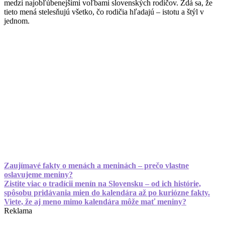
medzi najobľúbenejšími voľbami slovenských rodičov. Zdá sa, že
tieto mená stelesňujú všetko, čo rodičia hľadajú – istotu a štýl v
jednom.
Zaujímavé fakty o menách a meninách – prečo vlastne
oslavujeme meniny?
Zistite viac o tradícii menín na Slovensku – od ich histórie,
spôsobu pridávania mien do kalendára až po kuriózne fakty.
Viete, že aj meno mimo kalendára môže mať meniny?
Reklama