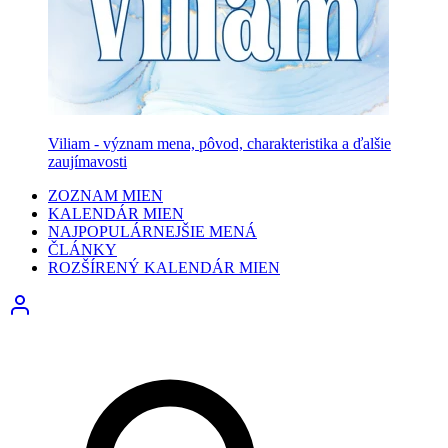
Viliam - význam mena, pôvod, charakteristika a ďalšie
zaujímavosti
ZOZNAM MIEN
KALENDÁR MIEN
NAJPOPULÁRNEJŠIE MENÁ
ČLÁNKY
ROZŠÍRENÝ KALENDÁR MIEN