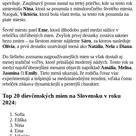
upevňuje. Zaujímavý posun nastal na tretej priečke, kde sa tento rok
umiestnila
Nina
, ktorá sa posunula z minuloročného štvrtého miesta.
Naopak,
Viktória
, ktorá bola vlani tretia, sa tento rok posunula na
piate miesto.
Štvrté miesto patrí
Eme
, ktorá dlhodobo patrí medzi stálice v
rebríčku obľúbených mien. Zvyšok prvej desiatky zostáva takmer
bezo zmien – na šiestom mieste nájdeme
Sáru
, za ktorou nasleduje
Olívia
, a prvú desiatku uzatvárajú mená ako
Natália
,
Nela
a
Diana
.
Do širšieho zoznamu najpoužívanejších mien sa však dostali aj
menej tradičné voľby, ktoré prinášajú moderný nádych. Tento rok sa
medzi najobľúbenejšími menami objavili napríklad
Amália
,
Melisa
,
Jasmína
či
Emily
. Tieto mená ukazujú, že rodičia čoraz viac
experimentujú a inšpirujú sa medzinárodnými trendmi, vďaka čomu
rebríček získava dynamickejší a pestrejší charakter.
Top 20 dievčenských mien na Slovensku v roku
2024:
Sofia
Eliška
Nina
Ema