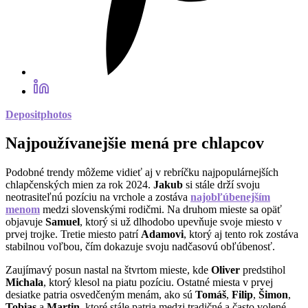
Depositphotos
Najpoužívanejšie mená pre chlapcov
Podobné trendy môžeme vidieť aj v rebríčku najpopulárnejších
chlapčenských mien za rok 2024.
Jakub
si stále drží svoju
neotrasiteľnú pozíciu na vrchole a zostáva
najobľúbenejším
menom
medzi slovenskými rodičmi. Na druhom mieste sa opäť
objavuje
Samuel
, ktorý si už dlhodobo upevňuje svoje miesto v
prvej trojke. Tretie miesto patrí
Adamovi
, ktorý aj tento rok zostáva
stabilnou voľbou, čím dokazuje svoju nadčasovú obľúbenosť.
Zaujímavý posun nastal na štvrtom mieste, kde
Oliver
predstihol
Michala
, ktorý klesol na piatu pozíciu. Ostatné miesta v prvej
desiatke patria osvedčeným menám, ako sú
Tomáš
,
Filip
,
Šimon
,
Tobias
a
Martin
, ktoré stále patria medzi tradičné a často volené