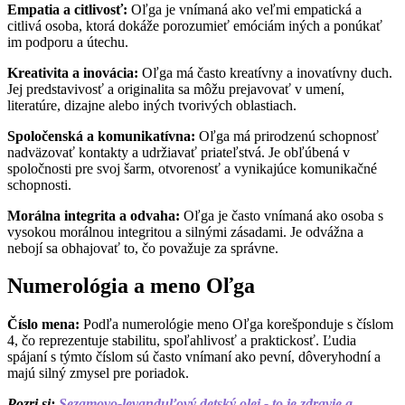
Empatia a citlivosť:
Oľga je vnímaná ako veľmi empatická a
citlivá osoba, ktorá dokáže porozumieť emóciám iných a ponúkať
im podporu a útechu.
Kreativita a inovácia:
Oľga má často kreatívny a inovatívny duch.
Jej predstavivosť a originalita sa môžu prejavovať v umení,
literatúre, dizajne alebo iných tvorivých oblastiach.
Spoločenská a komunikatívna:
Oľga má prirodzenú schopnosť
nadväzovať kontakty a udržiavať priateľstvá. Je obľúbená v
spoločnosti pre svoj šarm, otvorenosť a vynikajúce komunikačné
schopnosti.
Morálna integrita a odvaha:
Oľga je často vnímaná ako osoba s
vysokou morálnou integritou a silnými zásadami. Je odvážna a
nebojí sa obhajovať to, čo považuje za správne.
Numerológia a meno Oľga
Číslo mena:
Podľa numerológie meno Oľga korešponduje s číslom
4, čo reprezentuje stabilitu, spoľahlivosť a praktickosť. Ľudia
spájaní s týmto číslom sú často vnímaní ako pevní, dôveryhodní a
majú silný zmysel pre poriadok.
Pozri si:
Sezamovo-levanduľový detský olej - to je zdravie a