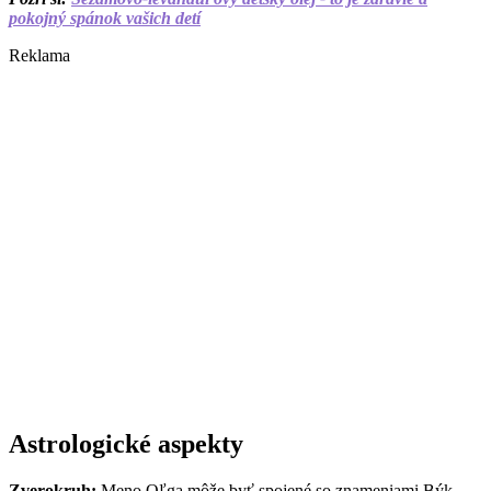
pokojný spánok vašich detí
Reklama
Astrologické aspekty
Zverokruh:
Meno Oľga môže byť spojené so znameniami Býk