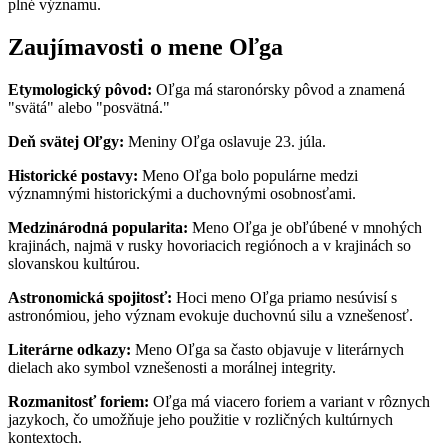
plné významu.
Zaujímavosti o mene Oľga
Etymologický pôvod:
Oľga má staronórsky pôvod a znamená
"svätá" alebo "posvätná."
Deň svätej Oľgy:
Meniny Oľga oslavuje 23. júla.
Historické postavy:
Meno Oľga bolo populárne medzi
významnými historickými a duchovnými osobnosťami.
Medzinárodná popularita:
Meno Oľga je obľúbené v mnohých
krajinách, najmä v rusky hovoriacich regiónoch a v krajinách so
slovanskou kultúrou.
Astronomická spojitosť:
Hoci meno Oľga priamo nesúvisí s
astronómiou, jeho význam evokuje duchovnú silu a vznešenosť.
Literárne odkazy:
Meno Oľga sa často objavuje v literárnych
dielach ako symbol vznešenosti a morálnej integrity.
Rozmanitosť foriem:
Oľga má viacero foriem a variant v rôznych
jazykoch, čo umožňuje jeho použitie v rozličných kultúrnych
kontextoch.