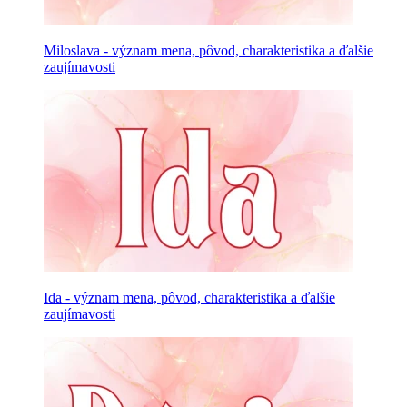
Miloslava - význam mena, pôvod, charakteristika a ďalšie
zaujímavosti
Ida - význam mena, pôvod, charakteristika a ďalšie
zaujímavosti