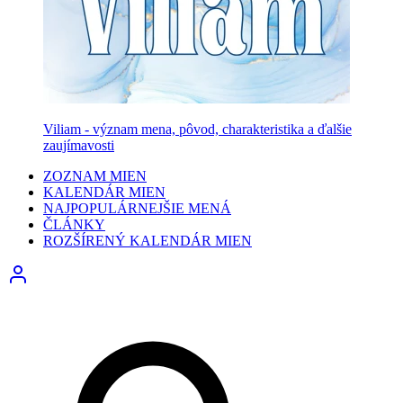
Viliam - význam mena, pôvod, charakteristika a ďalšie
zaujímavosti
ZOZNAM MIEN
KALENDÁR MIEN
NAJPOPULÁRNEJŠIE MENÁ
ČLÁNKY
ROZŠÍRENÝ KALENDÁR MIEN