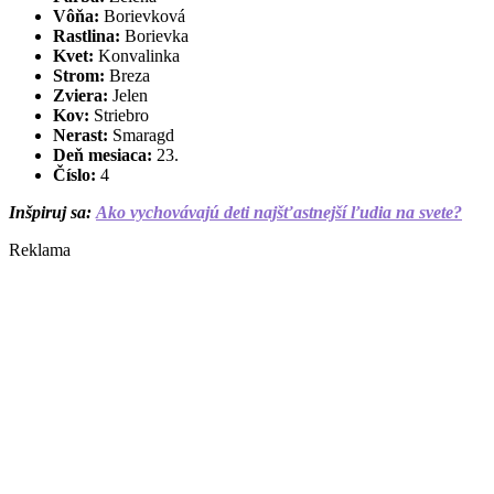
Vôňa:
Borievková
Rastlina:
Borievka
Kvet:
Konvalinka
Strom:
Breza
Zviera:
Jelen
Kov:
Striebro
Nerast:
Smaragd
Deň mesiaca:
23.
Číslo:
4
Inšpiruj sa:
Ako vychovávajú deti najšťastnejší ľudia na svete?
Reklama