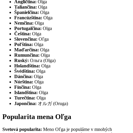
Angličtina:
Olga
Taliančina:
Olga
Španielčina:
Olga
Francúzština:
Olga
Nemčina:
Olga
Portugalčina:
Olga
Čeština:
Olga
Slovenčina:
Oľga
Poľština:
Olga
Maďarčina:
Olga
Rumunčina:
Olga
Ruský:
Ольга (Olga)
Holandština:
Olga
Švédština:
Olga
Dánčina:
Olga
Nórština:
Olga
Fínčina:
Olga
Islandština:
Olga
Turečtina:
Olga
Japončina:
オルガ (Oruga)
Popularita mena Oľga
Svetová popularita:
Meno Oľga je populárne v mnohých