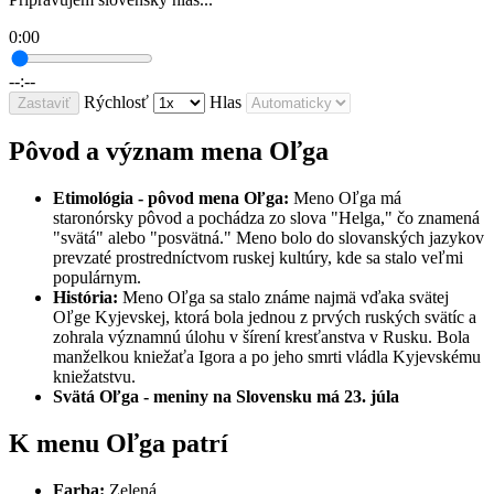
0:00
--:--
Rýchlosť
Hlas
Zastaviť
Pôvod a význam mena Oľga
Etimológia - pôvod mena Oľga:
Meno Oľga má
staronórsky pôvod a pochádza zo slova "Helga," čo znamená
"svätá" alebo "posvätná." Meno bolo do slovanských jazykov
prevzaté prostredníctvom ruskej kultúry, kde sa stalo veľmi
populárnym.
História:
Meno Oľga sa stalo známe najmä vďaka svätej
Oľge Kyjevskej, ktorá bola jednou z prvých ruských svätíc a
zohrala významnú úlohu v šírení kresťanstva v Rusku. Bola
manželkou kniežaťa Igora a po jeho smrti vládla Kyjevskému
kniežatstvu.
Svätá Oľga - meniny na Slovensku má 23. júla
K menu Oľga patrí
Farba:
Zelená