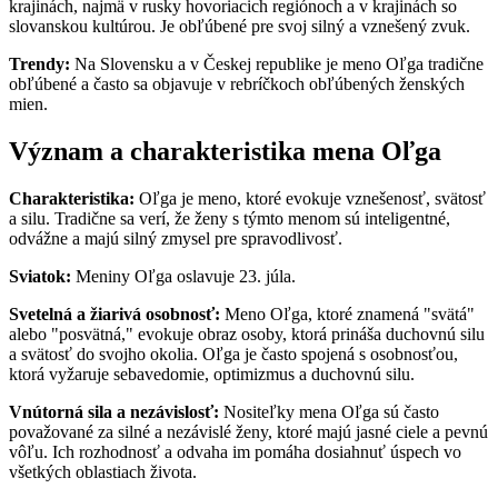
krajinách, najmä v rusky hovoriacich regiónoch a v krajinách so
slovanskou kultúrou. Je obľúbené pre svoj silný a vznešený zvuk.
Trendy:
Na Slovensku a v Českej republike je meno Oľga tradične
obľúbené a často sa objavuje v rebríčkoch obľúbených ženských
mien.
Význam a charakteristika mena Oľga
Charakteristika:
Oľga je meno, ktoré evokuje vznešenosť, svätosť
a silu. Tradične sa verí, že ženy s týmto menom sú inteligentné,
odvážne a majú silný zmysel pre spravodlivosť.
Sviatok:
Meniny Oľga oslavuje 23. júla.
Svetelná a žiarivá osobnosť:
Meno Oľga, ktoré znamená "svätá"
alebo "posvätná," evokuje obraz osoby, ktorá prináša duchovnú silu
a svätosť do svojho okolia. Oľga je často spojená s osobnosťou,
ktorá vyžaruje sebavedomie, optimizmus a duchovnú silu.
Vnútorná sila a nezávislosť:
Nositeľky mena Oľga sú často
považované za silné a nezávislé ženy, ktoré majú jasné ciele a pevnú
vôľu. Ich rozhodnosť a odvaha im pomáha dosiahnuť úspech vo
všetkých oblastiach života.