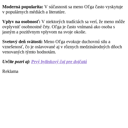
Moderná popularita:
V súčasnosti sa meno Oľga často vyskytuje
v populárnych médiách a literatúre.
Vplyv na osobnosť:
V niektorých tradíciách sa verí, že meno môže
ovplyvniť osobnostné črty. Oľga je často vnímaná ako osoba s
jasným a pozitívnym vplyvom na svoje okolie.
Svetový deň svätosti:
Meno Oľga evokuje duchovnú silu a
vznešenosť, čo je oslavované aj v rôznych medzinárodných dňoch
venovaných týmto hodnotám.
Určite pozri aj:
Prvý bylinkový čaj pre dojčatá
Reklama