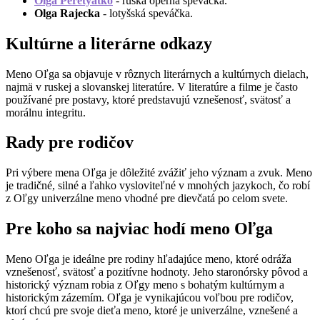
Olga Peretyatko
- ruská operná speváčka.
Olga Rajecka
- lotyšská speváčka.
Kultúrne a literárne odkazy
Meno Oľga sa objavuje v rôznych literárnych a kultúrnych dielach,
najmä v ruskej a slovanskej literatúre. V literatúre a filme je často
používané pre postavy, ktoré predstavujú vznešenosť, svätosť a
morálnu integritu.
Rady pre rodičov
Pri výbere mena Oľga je dôležité zvážiť jeho význam a zvuk. Meno
je tradičné, silné a ľahko vysloviteľné v mnohých jazykoch, čo robí
z Oľgy univerzálne meno vhodné pre dievčatá po celom svete.
Pre koho sa najviac hodí meno Oľga
Meno Oľga je ideálne pre rodiny hľadajúce meno, ktoré odráža
vznešenosť, svätosť a pozitívne hodnoty. Jeho staronórsky pôvod a
historický význam robia z Oľgy meno s bohatým kultúrnym a
historickým zázemím. Oľga je vynikajúcou voľbou pre rodičov,
ktorí chcú pre svoje dieťa meno, ktoré je univerzálne, vznešené a