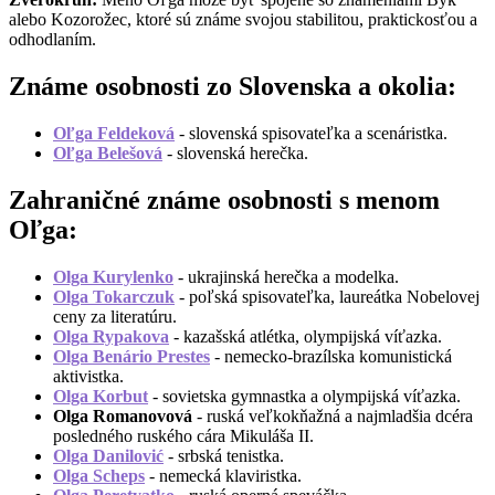
alebo Kozorožec, ktoré sú známe svojou stabilitou, praktickosťou a
odhodlaním.
Známe osobnosti zo Slovenska a okolia:
Oľga Feldeková
- slovenská spisovateľka a scenáristka.
Oľga Belešová
- slovenská herečka.
Zahraničné známe osobnosti s menom
Oľga:
Olga Kurylenko
- ukrajinská herečka a modelka.
Olga Tokarczuk
- poľská spisovateľka, laureátka Nobelovej
ceny za literatúru.
Olga Rypakova
- kazašská atlétka, olympijská víťazka.
Olga Benário Prestes
- nemecko-brazílska komunistická
aktivistka.
Olga Korbut
- sovietska gymnastka a olympijská víťazka.
Olga Romanovová
- ruská veľkokňažná a najmladšia dcéra
posledného ruského cára Mikuláša II.
Olga Danilović
- srbská tenistka.
Olga Scheps
- nemecká klaviristka.