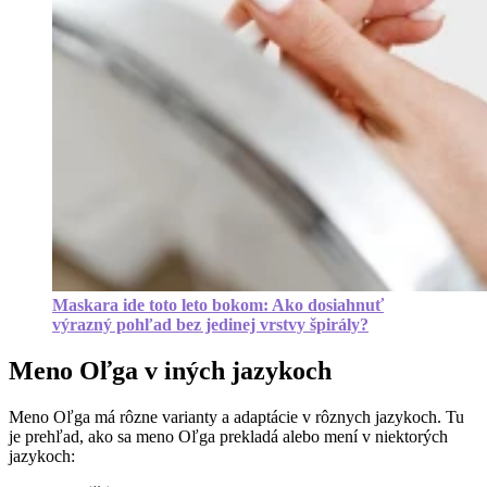
Maskara ide toto leto bokom: Ako dosiahnuť
výrazný pohľad bez jedinej vrstvy špirály?
Meno Oľga v iných jazykoch
Meno Oľga má rôzne varianty a adaptácie v rôznych jazykoch. Tu
je prehľad, ako sa meno Oľga prekladá alebo mení v niektorých
jazykoch: