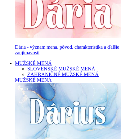
Dária - význam mena, pôvod, charakteristika a ďalšie
zaujímavosti
MUŽSKÉ MENÁ
SLOVENSKÉ MUŽSKÉ MENÁ
ZAHRANIČNÉ MUŽSKÉ MENÁ
MUŽSKÉ MENÁ