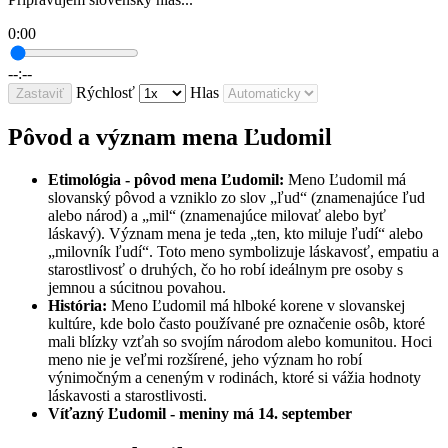
0:00
--:--
Rýchlosť
Hlas
Zastaviť
Pôvod a význam mena Ľudomil
Etimológia - pôvod mena Ľudomil:
Meno Ľudomil má
slovanský pôvod a vzniklo zo slov „ľud“ (znamenajúce ľud
alebo národ) a „mil“ (znamenajúce milovať alebo byť
láskavý). Význam mena je teda „ten, kto miluje ľudí“ alebo
„milovník ľudí“. Toto meno symbolizuje láskavosť, empatiu a
starostlivosť o druhých, čo ho robí ideálnym pre osoby s
jemnou a súcitnou povahou.
História:
Meno Ľudomil má hlboké korene v slovanskej
kultúre, kde bolo často používané pre označenie osôb, ktoré
mali blízky vzťah so svojím národom alebo komunitou. Hoci
meno nie je veľmi rozšírené, jeho význam ho robí
výnimočným a ceneným v rodinách, ktoré si vážia hodnoty
láskavosti a starostlivosti.
Víťazný Ľudomil - meniny má 14. september