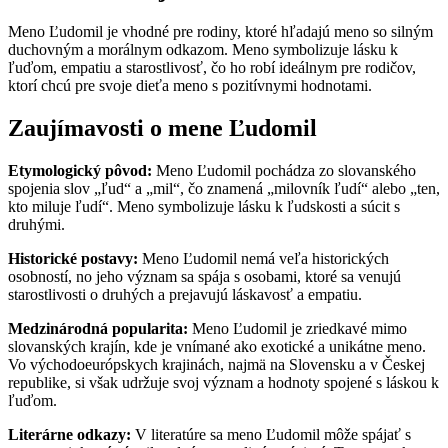
Meno Ľudomil je vhodné pre rodiny, ktoré hľadajú meno so silným
duchovným a morálnym odkazom. Meno symbolizuje lásku k
ľuďom, empatiu a starostlivosť, čo ho robí ideálnym pre rodičov,
ktorí chcú pre svoje dieťa meno s pozitívnymi hodnotami.
Zaujímavosti o mene Ľudomil
Etymologický pôvod:
Meno Ľudomil pochádza zo slovanského
spojenia slov „ľud“ a „mil“, čo znamená „milovník ľudí“ alebo „ten,
kto miluje ľudí“. Meno symbolizuje lásku k ľudskosti a súcit s
druhými.
Historické postavy:
Meno Ľudomil nemá veľa historických
osobností, no jeho význam sa spája s osobami, ktoré sa venujú
starostlivosti o druhých a prejavujú láskavosť a empatiu.
Medzinárodná popularita:
Meno Ľudomil je zriedkavé mimo
slovanských krajín, kde je vnímané ako exotické a unikátne meno.
Vo východoeurópskych krajinách, najmä na Slovensku a v Českej
republike, si však udržuje svoj význam a hodnoty spojené s láskou k
ľuďom.
Literárne odkazy:
V literatúre sa meno Ľudomil môže spájať s