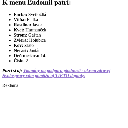
K menu Ľudomil patrí:
Farba:
Svetložltá
Vôňa:
Fialka
Rastlina:
Javor
Kvet:
Harmanček
Strom:
Gaštan
Zviera:
Holubica
Kov:
Zlato
Nerast:
Jantár
Deň mesiaca:
14.
Číslo
: 2
Pozri si aj:
Vitamíny na podporu plodnosti - okrem zdravej
životosprávy vám pomôžu aj TIETO doplnky
Reklama