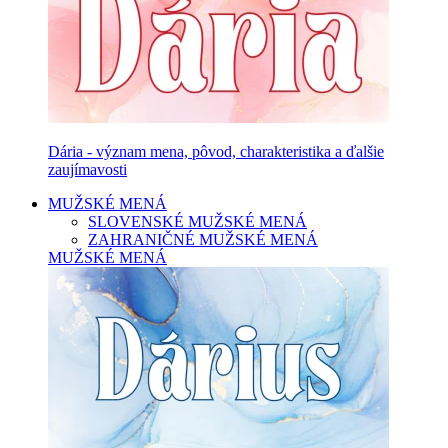
Dária - význam mena, pôvod, charakteristika a ďalšie
zaujímavosti
MUŽSKÉ MENÁ
SLOVENSKÉ MUŽSKÉ MENÁ
ZAHRANIČNÉ MUŽSKÉ MENÁ
MUŽSKÉ MENÁ