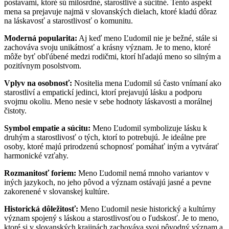
postavami, ktoré sú milosrdné, starostlivé a súcitné. Tento aspekt
mena sa prejavuje najmä v slovanských dielach, ktoré kladú dôraz
na láskavosť a starostlivosť o komunitu.
Moderná popularita:
Aj keď meno Ľudomil nie je bežné, stále si
zachováva svoju unikátnosť a krásny význam. Je to meno, ktoré
môže byť obľúbené medzi rodičmi, ktorí hľadajú meno so silným a
pozitívnym posolstvom.
Vplyv na osobnosť:
Nositelia mena Ľudomil sú často vnímaní ako
starostliví a empatickí jedinci, ktorí prejavujú lásku a podporu
svojmu okoliu. Meno nesie v sebe hodnoty láskavosti a morálnej
čistoty.
Symbol empatie a súcitu:
Meno Ľudomil symbolizuje lásku k
druhým a starostlivosť o tých, ktorí to potrebujú. Je ideálne pre
osoby, ktoré majú prirodzenú schopnosť pomáhať iným a vytvárať
harmonické vzťahy.
Rozmanitosť foriem:
Meno Ľudomil nemá mnoho variantov v
iných jazykoch, no jeho pôvod a význam ostávajú jasné a pevne
zakorenené v slovanskej kultúre.
Historická dôležitosť:
Meno Ľudomil nesie historický a kultúrny
význam spojený s láskou a starostlivosťou o ľudskosť. Je to meno,
ktoré si v slovanských krajinách zachováva svoj pôvodný význam a