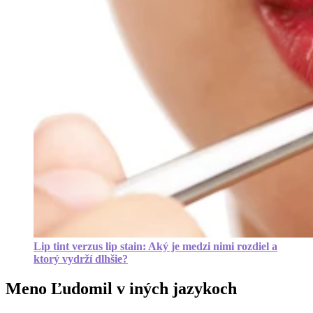
Lip tint verzus lip stain: Aký je medzi nimi rozdiel a
ktorý vydrží dlhšie?
Meno Ľudomil v iných jazykoch