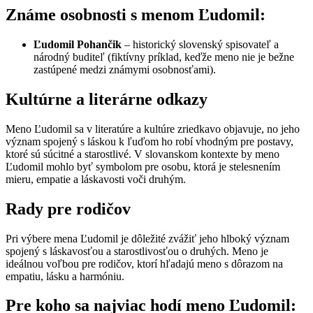
Známe osobnosti s menom Ľudomil:
Ľudomil Pohančik
– historický slovenský spisovateľ a
národný buditeľ (fiktívny príklad, keďže meno nie je bežne
zastúpené medzi známymi osobnosťami).
Kultúrne a literárne odkazy
Meno Ľudomil sa v literatúre a kultúre zriedkavo objavuje, no jeho
význam spojený s láskou k ľuďom ho robí vhodným pre postavy,
ktoré sú súcitné a starostlivé. V slovanskom kontexte by meno
Ľudomil mohlo byť symbolom pre osobu, ktorá je stelesnením
mieru, empatie a láskavosti voči druhým.
Rady pre rodičov
Pri výbere mena Ľudomil je dôležité zvážiť jeho hlboký význam
spojený s láskavosťou a starostlivosťou o druhých. Meno je
ideálnou voľbou pre rodičov, ktorí hľadajú meno s dôrazom na
empatiu, lásku a harmóniu.
Pre koho sa najviac hodí meno Ľudomil: