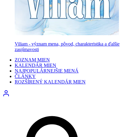
Viliam - význam mena, pôvod, charakteristika a ďalšie
zaujímavosti
ZOZNAM MIEN
KALENDÁR MIEN
NAJPOPULÁRNEJŠIE MENÁ
ČLÁNKY
ROZŠÍRENÝ KALENDÁR MIEN