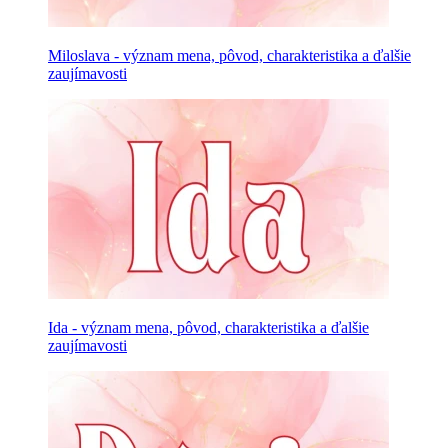
Miloslava - význam mena, pôvod, charakteristika a ďalšie
zaujímavosti
Ida - význam mena, pôvod, charakteristika a ďalšie
zaujímavosti