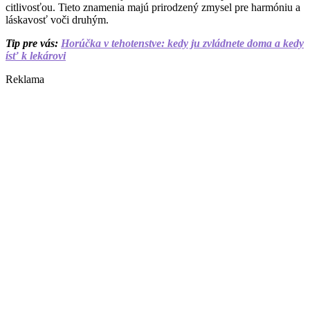
citlivosťou. Tieto znamenia majú prirodzený zmysel pre harmóniu a
láskavosť voči druhým.
Tip pre vás:
Horúčka v tehotenstve: kedy ju zvládnete doma a kedy
ísť k lekárovi
Reklama