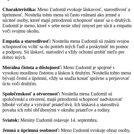
Charakteristika:
Meno Ľudomil evokuje láskavosť, starostlivosť a
úprimnosť. Nositelia tohto mena sú často vnímaní ako jemné a
súcitné osoby, ktoré majú prirodzenú schopnosť starať sa o druhých.
Ľudomil je meno, ktoré v sebe nesie silný zmysel pre súcit a empatiu
voči svojmu okoliu.
Empatia a starostlivosť:
Nositelia mena Ľudomil sú známi svojou
schopnosťou vcítiť sa do potrieb iných ľudí a poskytnúť im pomoc
a podporu. Sú láskaví, starostliví a vždy ochotní urobiť niečo pre
dobro iných.
Morálna čistota a dôstojnosť:
Meno Ľudomil je spojené s
vysokou morálnou čistotou a láskou k druhým. Nositelia tohto mena
bývajú čestní a úprimní, vždy sa snažia konať správne a prejavovať
úctu voči druhým.
Spoločenskosť a otvorenosť:
Nositelia mena Ľudomil sú
spoločenskí a otvorení, majú prirodzenú schopnosť nadväzovať
hlboké vzťahy a vytvárať priateľstvá. Ich láskavá a starostlivá
povaha ich robí obľúbenými v okruhu priateľov a rodiny.
Sviatok:
Meniny Ľudomil oslavuje 14. septembra.
Jemná a úprimná osobnosť:
Meno Ľudomil evokuje obraz osoby,