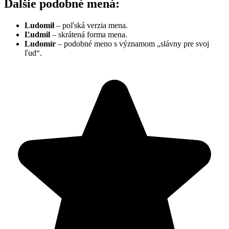
Ďalšie podobné mená:
Ludomił
– poľská verzia mena.
Ľudmil
– skrátená forma mena.
Ludomír
– podobné meno s významom „slávny pre svoj
ľud“.