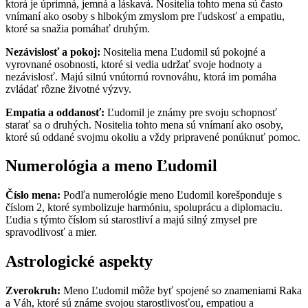
ktorá je úprimná, jemná a láskavá. Nositelia tohto mena sú často
vnímaní ako osoby s hlbokým zmyslom pre ľudskosť a empatiu,
ktoré sa snažia pomáhať druhým.
Nezávislosť a pokoj:
Nositelia mena Ľudomil sú pokojné a
vyrovnané osobnosti, ktoré si vedia udržať svoje hodnoty a
nezávislosť. Majú silnú vnútornú rovnováhu, ktorá im pomáha
zvládať rôzne životné výzvy.
Empatia a oddanosť:
Ľudomil je známy pre svoju schopnosť
starať sa o druhých. Nositelia tohto mena sú vnímaní ako osoby,
ktoré sú oddané svojmu okoliu a vždy pripravené ponúknuť pomoc.
Numerológia a meno Ľudomil
Číslo mena:
Podľa numerológie meno Ľudomil korešponduje s
číslom 2, ktoré symbolizuje harmóniu, spoluprácu a diplomaciu.
Ľudia s týmto číslom sú starostliví a majú silný zmysel pre
spravodlivosť a mier.
Astrologické aspekty
Zverokruh:
Meno Ľudomil môže byť spojené so znameniami Raka
a Váh, ktoré sú známe svojou starostlivosťou, empatiou a