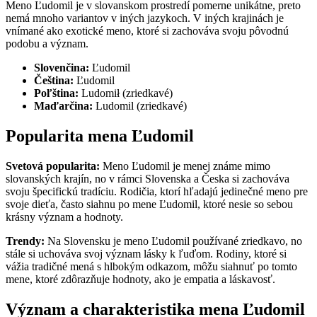
Meno Ľudomil je v slovanskom prostredí pomerne unikátne, preto
nemá mnoho variantov v iných jazykoch. V iných krajinách je
vnímané ako exotické meno, ktoré si zachováva svoju pôvodnú
podobu a význam.
Slovenčina:
Ľudomil
Čeština:
Ľudomil
Poľština:
Ludomił (zriedkavé)
Maďarčina:
Ludomil (zriedkavé)
Popularita mena Ľudomil
Svetová popularita:
Meno Ľudomil je menej známe mimo
slovanských krajín, no v rámci Slovenska a Česka si zachováva
svoju špecifickú tradíciu. Rodičia, ktorí hľadajú jedinečné meno pre
svoje dieťa, často siahnu po mene Ľudomil, ktoré nesie so sebou
krásny význam a hodnoty.
Trendy:
Na Slovensku je meno Ľudomil používané zriedkavo, no
stále si uchováva svoj význam lásky k ľuďom. Rodiny, ktoré si
vážia tradičné mená s hlbokým odkazom, môžu siahnuť po tomto
mene, ktoré zdôrazňuje hodnoty, ako je empatia a láskavosť.
Význam a charakteristika mena Ľudomil