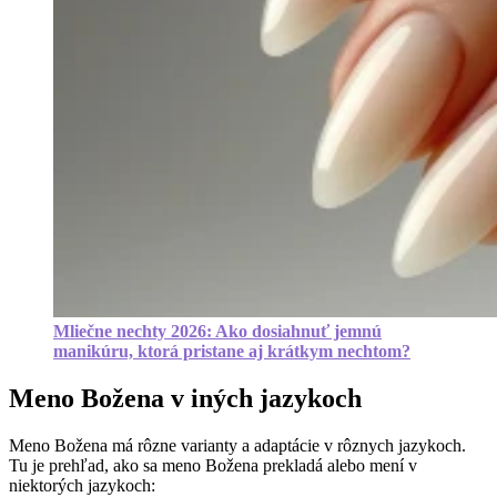
Mliečne nechty 2026: Ako dosiahnuť jemnú
manikúru, ktorá pristane aj krátkym nechtom?
Meno Božena v iných jazykoch
Meno Božena má rôzne varianty a adaptácie v rôznych jazykoch.
Tu je prehľad, ako sa meno Božena prekladá alebo mení v
niektorých jazykoch: