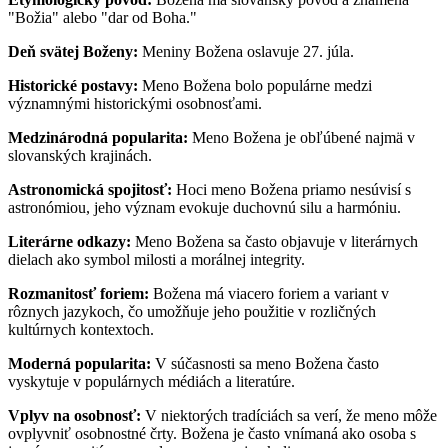
"Božia" alebo "dar od Boha."
Deň svätej Boženy:
Meniny Božena oslavuje 27. júla.
Historické postavy:
Meno Božena bolo populárne medzi
významnými historickými osobnosťami.
Medzinárodná popularita:
Meno Božena je obľúbené najmä v
slovanských krajinách.
Astronomická spojitosť:
Hoci meno Božena priamo nesúvisí s
astronómiou, jeho význam evokuje duchovnú silu a harmóniu.
Literárne odkazy:
Meno Božena sa často objavuje v literárnych
dielach ako symbol milosti a morálnej integrity.
Rozmanitosť foriem:
Božena má viacero foriem a variant v
rôznych jazykoch, čo umožňuje jeho použitie v rozličných
kultúrnych kontextoch.
Moderná popularita:
V súčasnosti sa meno Božena často
vyskytuje v populárnych médiách a literatúre.
Vplyv na osobnosť:
V niektorých tradíciách sa verí, že meno môže
ovplyvniť osobnostné črty. Božena je často vnímaná ako osoba s