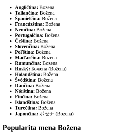
Angličtina:
Bozena
Taliančina:
Božena
Španielčina:
Božena
Francúzština:
Božena
Nemčina:
Božena
Portugalčina:
Božena
Čeština:
Božena
Slovenčina:
Božena
Poľština:
Bożena
Maďarčina:
Bozena
Rumunčina:
Bozena
Ruský:
Божена (Božena)
Holandština:
Božena
Švédština:
Božena
Dánčina:
Božena
Nórština:
Božena
Fínčina:
Božena
Islandština:
Božena
Turečtina:
Božena
Japončina:
ボゼナ (Bozena)
Popularita mena Božena