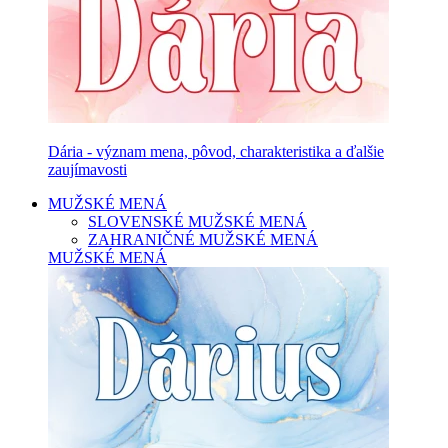
Dária - význam mena, pôvod, charakteristika a ďalšie
zaujímavosti
MUŽSKÉ MENÁ
SLOVENSKÉ MUŽSKÉ MENÁ
ZAHRANIČNÉ MUŽSKÉ MENÁ
MUŽSKÉ MENÁ