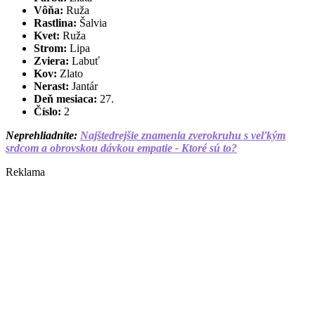
Vôňa:
Ruža
Rastlina:
Šalvia
Kvet:
Ruža
Strom:
Lipa
Zviera:
Labuť
Kov:
Zlato
Nerast:
Jantár
Deň mesiaca:
27.
Číslo:
2
Neprehliadnite:
Najštedrejšie znamenia zverokruhu s veľkým
srdcom a obrovskou dávkou empatie - Ktoré sú to?
Reklama