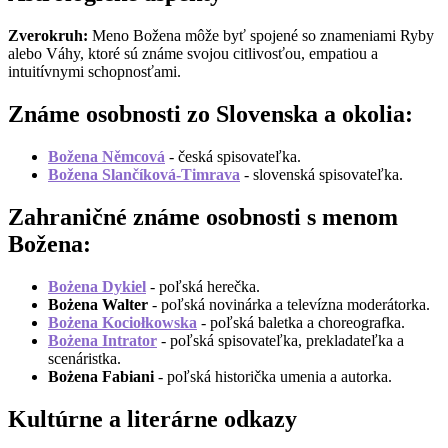
Zverokruh:
Meno Božena môže byť spojené so znameniami Ryby
alebo Váhy, ktoré sú známe svojou citlivosťou, empatiou a
intuitívnymi schopnosťami.
Známe osobnosti zo Slovenska a okolia:
Božena Němcová
- česká spisovateľka.
Božena Slančíková-Timrava
- slovenská spisovateľka.
Zahraničné známe osobnosti s menom
Božena:
Bożena Dykiel
- poľská herečka.
Bożena Walter
- poľská novinárka a televízna moderátorka.
Bożena Kociołkowska
- poľská baletka a choreografka.
Bożena Intrator
- poľská spisovateľka, prekladateľka a
scenáristka.
Bożena Fabiani
- poľská historička umenia a autorka.
Kultúrne a literárne odkazy