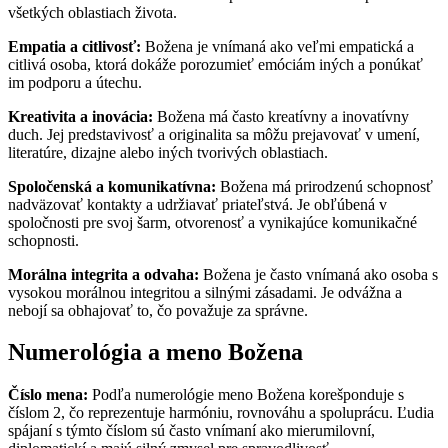
všetkých oblastiach života.
Empatia a citlivosť:
Božena je vnímaná ako veľmi empatická a
citlivá osoba, ktorá dokáže porozumieť emóciám iných a ponúkať
im podporu a útechu.
Kreativita a inovácia:
Božena má často kreatívny a inovatívny
duch. Jej predstavivosť a originalita sa môžu prejavovať v umení,
literatúre, dizajne alebo iných tvorivých oblastiach.
Spoločenská a komunikatívna:
Božena má prirodzenú schopnosť
nadväzovať kontakty a udržiavať priateľstvá. Je obľúbená v
spoločnosti pre svoj šarm, otvorenosť a vynikajúce komunikačné
schopnosti.
Morálna integrita a odvaha:
Božena je často vnímaná ako osoba s
vysokou morálnou integritou a silnými zásadami. Je odvážna a
nebojí sa obhajovať to, čo považuje za správne.
Numerológia a meno Božena
Číslo mena:
Podľa numerológie meno Božena korešponduje s
číslom 2, čo reprezentuje harmóniu, rovnováhu a spoluprácu. Ľudia
spájaní s týmto číslom sú často vnímaní ako mierumilovní,