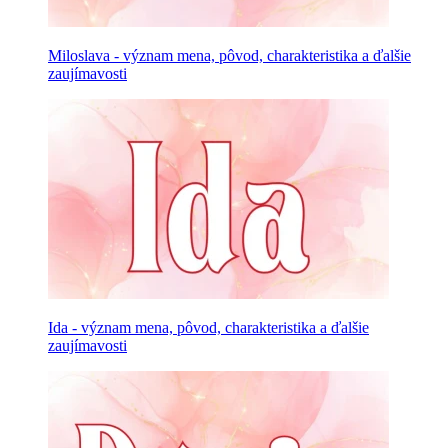
Miloslava - význam mena, pôvod, charakteristika a ďalšie
zaujímavosti
Ida - význam mena, pôvod, charakteristika a ďalšie
zaujímavosti