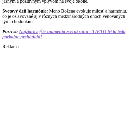
jasným a pozitívnym vplyvom na svoje okolie.
Svetový deň harmónie:
Meno Božena evokuje milosť a harmóniu,
čo je oslavované aj v rôznych medzinárodných dňoch venovaných
týmto hodnotám.
Pozri si:
Najžiarlivejšie znamenia zverokruhu - TIETO tri to teda
poriadne preháňajú!
Reklama