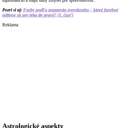
diplomatickí a majú silný zmysel pre spravodlivosť.
Pozri si aj:
Farby podľa znamenia zverokruhu – ktoré farebné
odtiene sú pre teba tie pravé? (1. časť)
Reklama
Astrologické aspekty