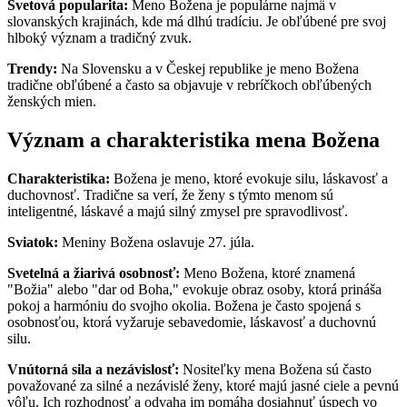
Svetová popularita:
Meno Božena je populárne najmä v
slovanských krajinách, kde má dlhú tradíciu. Je obľúbené pre svoj
hlboký význam a tradičný zvuk.
Trendy:
Na Slovensku a v Českej republike je meno Božena
tradične obľúbené a často sa objavuje v rebríčkoch obľúbených
ženských mien.
Význam a charakteristika mena Božena
Charakteristika:
Božena je meno, ktoré evokuje silu, láskavosť a
duchovnosť. Tradične sa verí, že ženy s týmto menom sú
inteligentné, láskavé a majú silný zmysel pre spravodlivosť.
Sviatok:
Meniny Božena oslavuje 27. júla.
Svetelná a žiarivá osobnosť:
Meno Božena, ktoré znamená
"Božia" alebo "dar od Boha," evokuje obraz osoby, ktorá prináša
pokoj a harmóniu do svojho okolia. Božena je často spojená s
osobnosťou, ktorá vyžaruje sebavedomie, láskavosť a duchovnú
silu.
Vnútorná sila a nezávislosť:
Nositeľky mena Božena sú často
považované za silné a nezávislé ženy, ktoré majú jasné ciele a pevnú
vôľu. Ich rozhodnosť a odvaha im pomáha dosiahnuť úspech vo