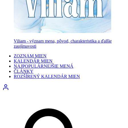
Viliam - význam mena, pôvod, charakteristika a ďalšie
zaujímavosti
ZOZNAM MIEN
KALENDÁR MIEN
NAJPOPULÁRNEJŠIE MENÁ
ČLÁNKY
ROZŠÍRENÝ KALENDÁR MIEN