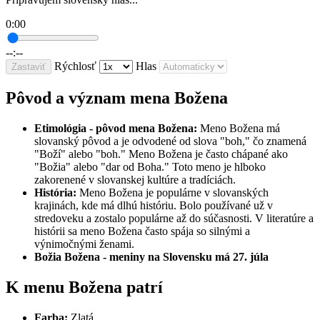
0:00
--:--
Rýchlosť
Hlas
Zastaviť
Pôvod a význam mena Božena
Etimológia - pôvod mena Božena:
Meno Božena má
slovanský pôvod a je odvodené od slova "boh," čo znamená
"Boží" alebo "boh." Meno Božena je často chápané ako
"Božia" alebo "dar od Boha." Toto meno je hlboko
zakorenené v slovanskej kultúre a tradíciách.
História:
Meno Božena je populárne v slovanských
krajinách, kde má dlhú históriu. Bolo používané už v
stredoveku a zostalo populárne až do súčasnosti. V literatúre a
histórii sa meno Božena často spája so silnými a
výnimočnými ženami.
Božia Božena - meniny na Slovensku má 27. júla
K menu Božena patrí
Farba:
Zlatá