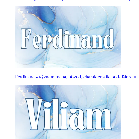
Ferdinand - význam mena, pôvod, charakteristika a ďalšie zauj