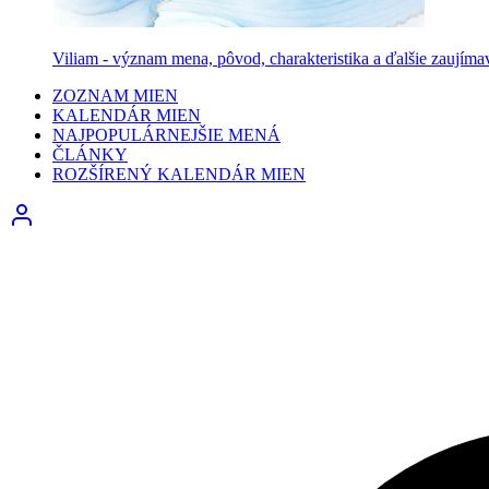
Viliam - význam mena, pôvod, charakteristika a ďalšie zaujíma
ZOZNAM MIEN
KALENDÁR MIEN
NAJPOPULÁRNEJŠIE MENÁ
ČLÁNKY
ROZŠÍRENÝ KALENDÁR MIEN