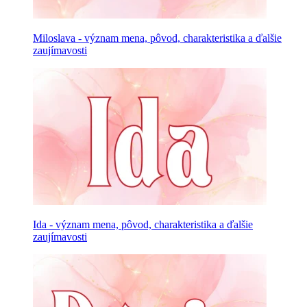
Miloslava - význam mena, pôvod, charakteristika a ďalšie
zaujímavosti
Ida - význam mena, pôvod, charakteristika a ďalšie
zaujímavosti