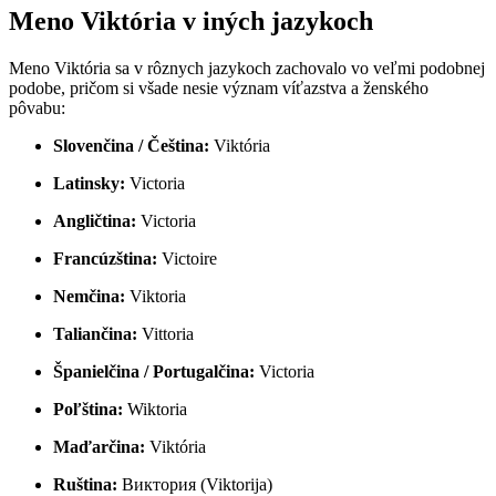
Meno Viktória v iných jazykoch
Meno Viktória sa v rôznych jazykoch zachovalo vo veľmi podobnej
podobe, pričom si všade nesie význam víťazstva a ženského
pôvabu:
Slovenčina / Čeština:
Viktória
Latinsky:
Victoria
Angličtina:
Victoria
Francúzština:
Victoire
Nemčina:
Viktoria
Taliančina:
Vittoria
Španielčina / Portugalčina:
Victoria
Poľština:
Wiktoria
Maďarčina:
Viktória
Ruština:
Виктория (Viktorija)