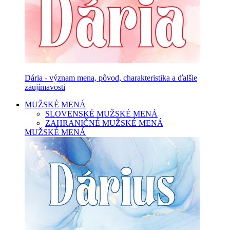
Dária - význam mena, pôvod, charakteristika a ďalšie
zaujímavosti
MUŽSKÉ MENÁ
SLOVENSKÉ MUŽSKÉ MENÁ
ZAHRANIČNÉ MUŽSKÉ MENÁ
MUŽSKÉ MENÁ