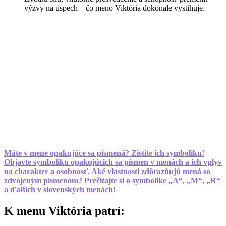
výzvy na úspech – čo meno Viktória dokonale vystihuje.
Máte v mene opakujúce sa písmená? Zistite ich symboliku!
Objavte symboliku opakujúcich sa písmen v menách a ich vplyv
na charakter a osobnosť. Aké vlastnosti zdôrazňujú mená so
zdvojeným písmenom? Prečítajte si o symbolike „A“, „M“, „R“
a ďalších v slovenských menách!
K menu Viktória patrí: