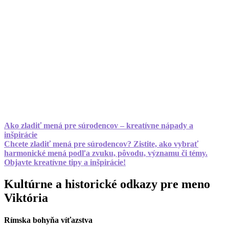
Ako zladiť mená pre súrodencov – kreatívne nápady a
inšpirácie
Chcete zladiť mená pre súrodencov? Zistite, ako vybrať
harmonické mená podľa zvuku, pôvodu, významu či témy.
Objavte kreatívne tipy a inšpirácie!
Kultúrne a historické odkazy pre meno
Viktória
Rímska bohyňa víťazstva