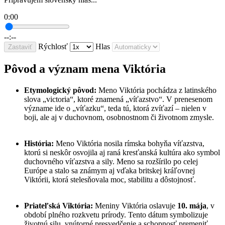
0:00
--:--
Rýchlosť
Hlas
Zastaviť
Pôvod a význam mena Viktória
Etymologický pôvod:
Meno Viktória pochádza z latinského
slova „victoria“, ktoré znamená „víťazstvo“. V prenesenom
význame ide o „víťazku“, teda tú, ktorá zvíťazí – nielen v
boji, ale aj v duchovnom, osobnostnom či životnom zmysle.
História:
Meno Viktória nosila rímska bohyňa víťazstva,
ktorú si neskôr osvojila aj raná kresťanská kultúra ako symbol
duchovného víťazstva a sily. Meno sa rozšírilo po celej
Európe a stalo sa známym aj vďaka britskej kráľovnej
Viktórii, ktorá stelesňovala moc, stabilitu a dôstojnosť.
Priateľská Viktória:
Meniny Viktória oslavuje
10. mája
, v
období plného rozkvetu prírody. Tento dátum symbolizuje
životnú silu, vnútorné presvedčenie a schopnosť premeniť