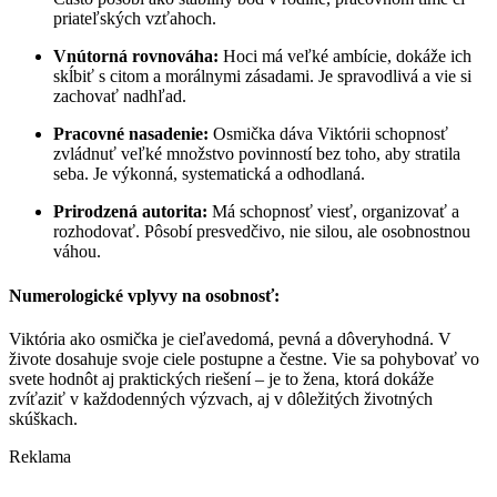
priateľských vzťahoch.
Vnútorná rovnováha:
Hoci má veľké ambície, dokáže ich
skĺbiť s citom a morálnymi zásadami. Je spravodlivá a vie si
zachovať nadhľad.
Pracovné nasadenie:
Osmička dáva Viktórii schopnosť
zvládnuť veľké množstvo povinností bez toho, aby stratila
seba. Je výkonná, systematická a odhodlaná.
Prirodzená autorita:
Má schopnosť viesť, organizovať a
rozhodovať. Pôsobí presvedčivo, nie silou, ale osobnostnou
váhou.
Numerologické vplyvy na osobnosť:
Viktória ako osmička je cieľavedomá, pevná a dôveryhodná. V
živote dosahuje svoje ciele postupne a čestne. Vie sa pohybovať vo
svete hodnôt aj praktických riešení – je to žena, ktorá dokáže
zvíťaziť v každodenných výzvach, aj v dôležitých životných
skúškach.
Reklama