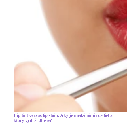
Lip tint verzus lip stain: Aký je medzi nimi rozdiel a
ktorý vydrží dlhšie?