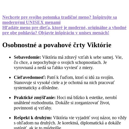
Nechcete pre svojho potomka tradičné meno? Inšpirujte sa
modernými UNISEX menami
Hľadáte meno pre dieťa, ktoré je moderné, originálne a vhodné
pre obe pohlavia? Objavte inšpiráciu v unisex menách!
Osobnostné a povahové črty Viktórie
Sebavedomie:
Viktória má zdravý vzťah k sebe samej. Vie,
čo chce, a nepochybuje o svojich schopnostiach. Je
vyrovnaná a nedá sa ľahko vyviesť z miery.
Cieľavedomosť:
Patrí k ľuďom, ktorí si idú za svojím.
Stanovuje si vysoké ciele a je ochotná na nich pracovať
systematicky a dôsledne.
Praktické zmýšľanie:
Hoci má blízko k estetike, nerobí
unáhlené rozhodnutia. Dokáže si zorganizovať život,
povinnosti aj vzťahy.
Rešpekt k druhým:
Viktória vie vyjadriť svoj názor, no vždy
s ohľadom na druhých. Je korektná, diplomatická a dokáže
ustúpiť, ak je to múdrejšie.