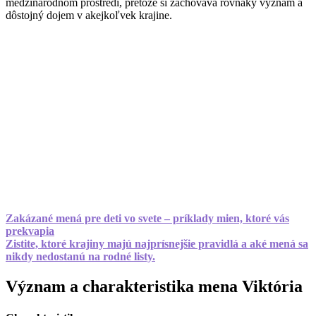
medzinárodnom prostredí, pretože si zachováva rovnaký význam a
dôstojný dojem v akejkoľvek krajine.
Zakázané mená pre deti vo svete – príklady mien, ktoré vás
prekvapia
Zistite, ktoré krajiny majú najprísnejšie pravidlá a aké mená sa
nikdy nedostanú na rodné listy.
Význam a charakteristika mena Viktória