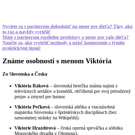
Neviete sa s partnerom dohodnúť na mene pre dieťa? Tipy, ako
to raz a navždy vyriešiť
Máte s partnerom rozdielne predstavy o mene pre vaše dieťa?
Naučte sa, ako vyriešiť nezhody a nájsť kompromis s týmito
praktickými tipmi!
Známe osobnosti s menom Viktória
Zo Slovenska a Česka
Viktória Ráková
– slovenská herečka známa najmä z
televíznych seriálov a komédií, obľúbená pre svoj prirodzený
prejav a zmysel pre humor.
Viktória Pečková
– slovenská atlétka a viacnásobná
majsterka Slovenska v šprintérskych disciplínach (bez
samostatnej stránky na Wikipédii).
Viktorie Hrazdírová
– česká operná speváčka a sólistka
Moravského divadla v Olomouci.