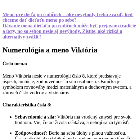
Meno pre dieťa po rodičoch – aké nevýhody treba zvážiť, keď
chceme dať dieťaťu meno po sebe?
Dávanie mena dieťaťu po rodičoch môže byť prejavom tradície
a úcty, no so sebou nesie aj nevýhody. Zistite, aké riziká a
alternatívy zvážiť!
Numerológia a meno Viktória
Číslo mena:
Meno Viktória nesie v numerológii číslo
8
, ktoré predstavuje
úspech, ambície, zodpovednosť a silu osobnosti. Osmička je
symbolom rovnováhy medzi materiálnym a duchovným svetom, a
zároveň číslo vodcov a vizionárov.
Charakteristika čísla 8:
Sebavedomie a sila:
Viktória má vrodený zmysel pre svoju
hodnotu. Vie, čo od života očakáva, a nebojí sa za tým ísť.
Zodpovednosť:
Berie na seba úlohy s plnou vážnosťou.
Často pôsobí ako stabilný bod v rodine, pracovnom tíme či