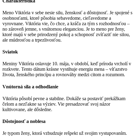
Charakteristika
Meno Viktória v sebe nesie silu, ženskosť a dôstojnosť. Je spojené s
osobnosťami, ktoré pôsobia sebavedome, cieľavedome a
vyrovnane. Viktória vie, čo chce, a kráča za tým s rozhodnosťou –
no zároveň jemne, s vnútornou eleganciou. Je to meno pre ženy,
ktoré majú v sebe prirodzený pokoj a schopnosť zvíťaziť nie silou,
ale múdrosťou a trpezlivosťou.
Sviatok
Meniny Viktória oslavuje 10. mája, v období, keď príroda vrcholí v
rozkvete. Tento dátum krásne vystihuje energiu mena – víťazstvo
života, ženského princípu a rovnováhy medzi citom a rozumom.
Vnútorná sila a odhodlanie
Viktória pôsobí pevne a stabilne. Dokáže sa postaviť prekážkam
čelom a nezľakne sa výziev. Vie presadzovať svoj názor
kultivovane, ale dôsledne.
Dôstojnosť a noblesa
Je typom ženy, ktorá vzbudzuje rešpekt už svojim vystupovaním.