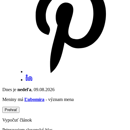
Dnes je
nedeľa
, 09.08.2026
Meniny má
Ľubomíra
- význam mena
Prehrať
Vypočuť článok
Pripravujem slovenský hlas...