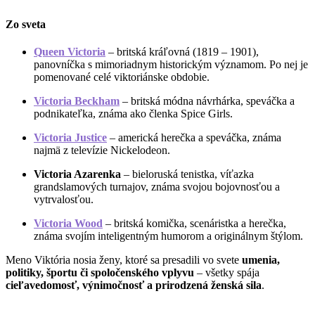
Zo sveta
Queen Victoria
– britská kráľovná (1819 – 1901),
panovníčka s mimoriadnym historickým významom. Po nej je
pomenované celé viktoriánske obdobie.
Victoria Beckham
– britská módna návrhárka, speváčka a
podnikateľka, známa ako členka Spice Girls.
Victoria Justice
– americká herečka a speváčka, známa
najmä z televízie Nickelodeon.
Victoria Azarenka
– bieloruská tenistka, víťazka
grandslamových turnajov, známa svojou bojovnosťou a
vytrvalosťou.
Victoria Wood
– britská komička, scenáristka a herečka,
známa svojím inteligentným humorom a originálnym štýlom.
Meno Viktória nosia ženy, ktoré sa presadili vo svete
umenia,
politiky, športu či spoločenského vplyvu
– všetky spája
cieľavedomosť, výnimočnosť a prirodzená ženská sila
.