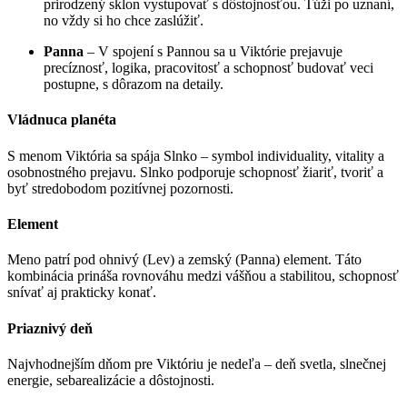
prirodzený sklon vystupovať s dôstojnosťou. Túži po uznaní,
no vždy si ho chce zaslúžiť.
Panna
– V spojení s Pannou sa u Viktórie prejavuje
precíznosť, logika, pracovitosť a schopnosť budovať veci
postupne, s dôrazom na detaily.
Vládnuca planéta
S menom Viktória sa spája Slnko – symbol individuality, vitality a
osobnostného prejavu. Slnko podporuje schopnosť žiariť, tvoriť a
byť stredobodom pozitívnej pozornosti.
Element
Meno patrí pod ohnivý (Lev) a zemský (Panna) element. Táto
kombinácia prináša rovnováhu medzi vášňou a stabilitou, schopnosť
snívať aj prakticky konať.
Priaznivý deň
Najvhodnejším dňom pre Viktóriu je nedeľa – deň svetla, slnečnej
energie, sebarealizácie a dôstojnosti.