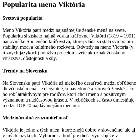
Popularita mena Viktória
Svetová popularita
Meno Viktória patrí medzi najznámejšie ženské mená na svete.
Popularitu si získalo najmä vďaka kráľovnej Viktórii (1819 – 1901),
panovníčke Spojeného kráľovstva, ktorej vláda sa stala symbolom
stability, moci a kultúrneho rozkvetu. Odvtedy sa meno Victoria (v
rôznych jazykoch) používa po celom svete ako znak ženského
víťazstva, dôstojnosti a sily.
Trendy na Slovensku
Na Slovensku patrí Viktória už niekoľko desaťročí medzi obľúbené
dievčenské mená. Je elegantné, sebavedomé a zároveň ženské – čo
ho robí atraktívnym pre rodičov, ktorí chcú meno s pozitívnym
významom a nadčasovou krásou. V rebríčkoch sa často umiestňuje
medzi TOP 20 najdávanejšími menami.
Medzinárodná zrozumiteľnosť
Viktória je jedno z tých mien, ktoré znejú dobre v slovenčine, ale aj
v iných jazykoch. Výborne sa hodí pre dieťa vyrastajúce v