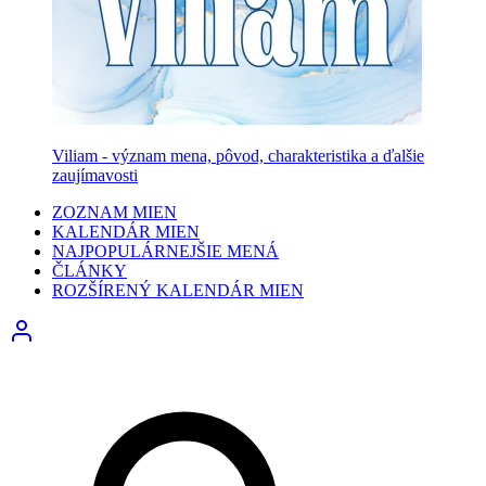
Viliam - význam mena, pôvod, charakteristika a ďalšie
zaujímavosti
ZOZNAM MIEN
KALENDÁR MIEN
NAJPOPULÁRNEJŠIE MENÁ
ČLÁNKY
ROZŠÍRENÝ KALENDÁR MIEN