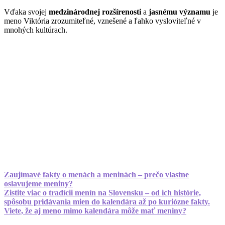
Vďaka svojej
medzinárodnej rozšírenosti
a
jasnému významu
je
meno Viktória zrozumiteľné, vznešené a ľahko vysloviteľné v
mnohých kultúrach.
Zaujímavé fakty o menách a meninách – prečo vlastne
oslavujeme meniny?
Zistite viac o tradícii menín na Slovensku – od ich histórie,
spôsobu pridávania mien do kalendára až po kuriózne fakty.
Viete, že aj meno mimo kalendára môže mať meniny?