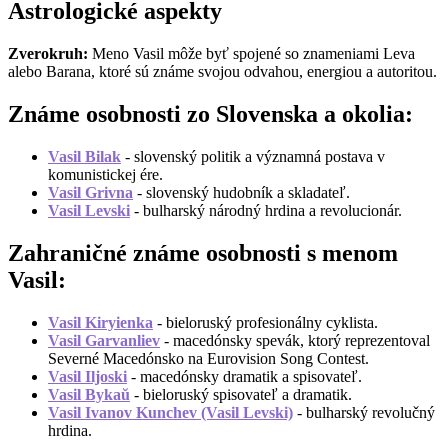
Astrologické aspekty
Zverokruh:
Meno Vasil môže byť spojené so znameniami Leva
alebo Barana, ktoré sú známe svojou odvahou, energiou a autoritou.
Známe osobnosti zo Slovenska a okolia:
Vasil Bilak
- slovenský politik a významná postava v
komunistickej ére.
Vasil Grivna
- slovenský hudobník a skladateľ.
Vasil Levski
- bulharský národný hrdina a revolucionár.
Zahraničné známe osobnosti s menom
Vasil:
Vasil Kiryienka
- bieloruský profesionálny cyklista.
Vasil Garvanliev
- macedónsky spevák, ktorý reprezentoval
Severné Macedónsko na Eurovision Song Contest.
Vasil Iljoski
- macedónsky dramatik a spisovateľ.
Vasil Bykaŭ
- bieloruský spisovateľ a dramatik.
Vasil Ivanov Kunchev (Vasil Levski)
- bulharský revolučný
hrdina.