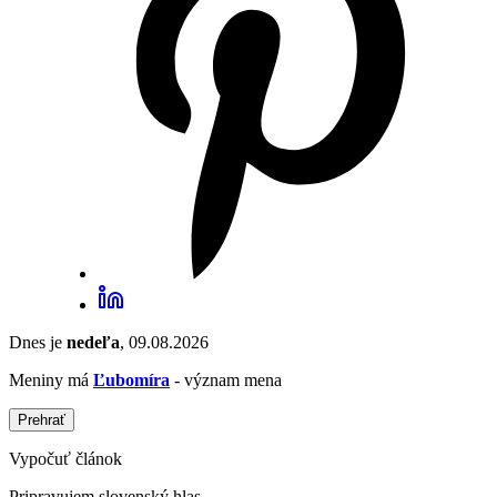
Dnes je
nedeľa
, 09.08.2026
Meniny má
Ľubomíra
- význam mena
Prehrať
Vypočuť článok
Pripravujem slovenský hlas...