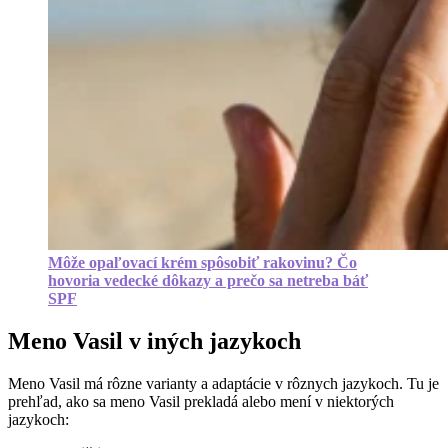
Môže opaľovací krém spôsobiť rakovinu? Čo
hovoria vedecké dôkazy a prečo sa netreba báť
SPF
Meno Vasil v iných jazykoch
Meno Vasil má rôzne varianty a adaptácie v rôznych jazykoch. Tu je
prehľad, ako sa meno Vasil prekladá alebo mení v niektorých
jazykoch: