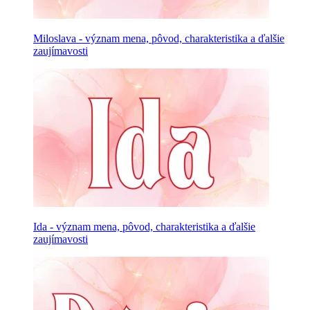
Miloslava - význam mena, pôvod, charakteristika a ďalšie
zaujímavosti
Ida - význam mena, pôvod, charakteristika a ďalšie
zaujímavosti