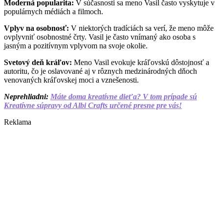
Moderná popularita:
V súčasnosti sa meno Vasil často vyskytuje v
populárnych médiách a filmoch.
Vplyv na osobnosť:
V niektorých tradíciách sa verí, že meno môže
ovplyvniť osobnostné črty. Vasil je často vnímaný ako osoba s
jasným a pozitívnym vplyvom na svoje okolie.
Svetový deň kráľov:
Meno Vasil evokuje kráľovskú dôstojnosť a
autoritu, čo je oslavované aj v rôznych medzinárodných dňoch
venovaných kráľovskej moci a vznešenosti.
Neprehliadni:
Máte doma kreatívne dieťa? V tom prípade sú
Kreatívne súpravy od Albi Crafts určené presne pre vás!
Reklama