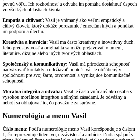
pevnú vôľu. Ich rozhodnosť a odvaha im pomáha dosiahnuť úspech
vo všetkých oblastiach života.
Empatia a citlivosť:
Vasil je vnímaný ako veľmi empatický a
citlivý človek, ktorý dokáže porozumieť emóciám iných a ponúkať
im podporu a útechu.
Kreativita a inovácia:
Vasil má často kreatívny a inovatívny duch.
Jeho predstavivosť a originalita sa môžu prejavovať v umení,
literatúre, dizajne alebo iných tvorivých oblastiach.
Spoločenský a komunikatívny:
Vasil má prirodzenú schopnosť
nadväzovať kontakty a udržiavať priateľstvá. Je obľúbený v
spoločnosti pre svoj šarm, otvorenosť a vynikajúce komunikačné
schopnosti.
Morálna integrita a odvaha:
Vasil je často vnímaný ako osoba s
vysokou morálnou integritou a silnými zásadami. Je odvážny a
nebojí sa obhajovať to, čo považuje za správne.
Numerológia a meno Vasil
Číslo mena:
Podľa numerológie meno Vasil korešponduje s číslom
1, čo reprezentuje líderstvo, nezávislosť a ambície. Ľudia spájaní s