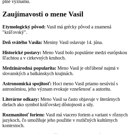
plné významu.
Zaujímavosti o mene Vasil
Etymologický pôvod:
Vasil má grécky pôvod a znamená
"kráľovský".
Deň svätého Vasila:
Meniny Vasil oslavuje 14. júna.
Historické postavy:
Meno Vasil bolo populárne medzi európskou
šľachtou a v cirkevných kruhoch.
Medzinárodná popularita:
Meno Vasil je obľúbené najmä v
slovanských a balkánskych krajinách.
Astronomická spojitosť:
Hoci meno Vasil priamo nesúvisí s
astronómiou, jeho význam evokuje vznešenosť a autoritu.
Literárne odkazy:
Meno Vasil sa často objavuje v literárnych
dielach ako symbol kráľovskej dôstojnosti a sily.
Rozmanitosť foriem:
Vasil má viacero foriem a variant v rôznych
jazykoch, čo umožňuje jeho použitie v rozličných kultúrnych
kontextoch.