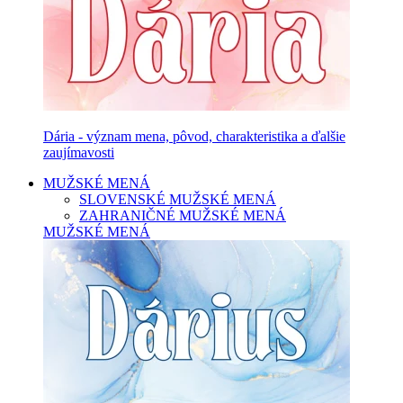
Dária - význam mena, pôvod, charakteristika a ďalšie
zaujímavosti
MUŽSKÉ MENÁ
SLOVENSKÉ MUŽSKÉ MENÁ
ZAHRANIČNÉ MUŽSKÉ MENÁ
MUŽSKÉ MENÁ