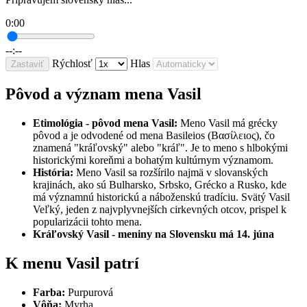
0:00
--:--
Rýchlosť
Hlas
Zastaviť
Pôvod a význam mena Vasil
Etimológia - pôvod mena Vasil:
Meno Vasil má grécky
pôvod a je odvodené od mena Basileios (Βασίλειος), čo
znamená "kráľovský" alebo "kráľ". Je to meno s hlbokými
historickými koreňmi a bohatým kultúrnym významom.
História:
Meno Vasil sa rozšírilo najmä v slovanských
krajinách, ako sú Bulharsko, Srbsko, Grécko a Rusko, kde
má významnú historickú a náboženskú tradíciu. Svätý Vasil
Veľký, jeden z najvplyvnejších cirkevných otcov, prispel k
popularizácii tohto mena.
Kráľovský Vasil - meniny na Slovensku má 14. júna
K menu Vasil patrí
Farba:
Purpurová
Vôňa:
Myrha