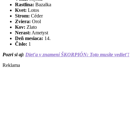
Rastlina:
Bazalka
Kvet:
Lotos
Strom:
Céder
Zviera:
Orol
Kov:
Zlato
Nerast:
Ametyst
Deň mesiaca:
14.
Číslo:
1
Pozri si aj:
Dieťa v znamení ŠKORPIÓN: Toto musíte vedieť!
Reklama