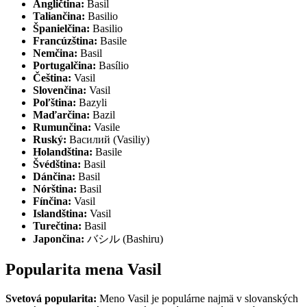
Angličtina:
Basil
Taliančina:
Basilio
Španielčina:
Basilio
Francúzština:
Basile
Nemčina:
Basil
Portugalčina:
Basílio
Čeština:
Vasil
Slovenčina:
Vasil
Poľština:
Bazyli
Maďarčina:
Bazil
Rumunčina:
Vasile
Ruský:
Василий (Vasiliy)
Holandština:
Basile
Švédština:
Basil
Dánčina:
Basil
Nórština:
Basil
Fínčina:
Vasil
Islandština:
Vasil
Turečtina:
Basil
Japončina:
バシル (Bashiru)
Popularita mena Vasil
Svetová popularita:
Meno Vasil je populárne najmä v slovanských