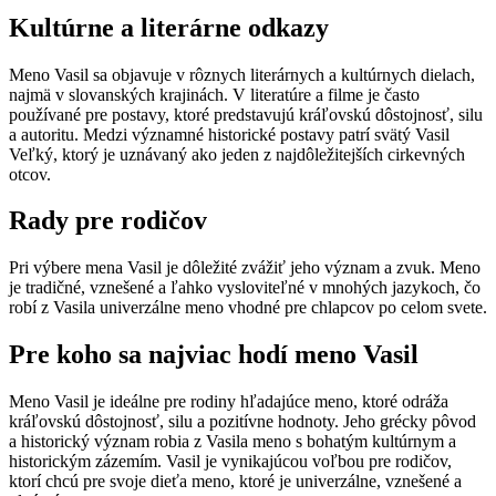
Kultúrne a literárne odkazy
Meno Vasil sa objavuje v rôznych literárnych a kultúrnych dielach,
najmä v slovanských krajinách. V literatúre a filme je často
používané pre postavy, ktoré predstavujú kráľovskú dôstojnosť, silu
a autoritu. Medzi významné historické postavy patrí svätý Vasil
Veľký, ktorý je uznávaný ako jeden z najdôležitejších cirkevných
otcov.
Rady pre rodičov
Pri výbere mena Vasil je dôležité zvážiť jeho význam a zvuk. Meno
je tradičné, vznešené a ľahko vysloviteľné v mnohých jazykoch, čo
robí z Vasila univerzálne meno vhodné pre chlapcov po celom svete.
Pre koho sa najviac hodí meno Vasil
Meno Vasil je ideálne pre rodiny hľadajúce meno, ktoré odráža
kráľovskú dôstojnosť, silu a pozitívne hodnoty. Jeho grécky pôvod
a historický význam robia z Vasila meno s bohatým kultúrnym a
historickým zázemím. Vasil je vynikajúcou voľbou pre rodičov,
ktorí chcú pre svoje dieťa meno, ktoré je univerzálne, vznešené a