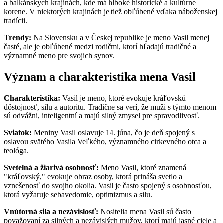
a balkánskych krajinách, kde má hlboké historické a kultúrne
korene. V niektorých krajinách je tiež obľúbené vďaka náboženskej
tradícii.
Trendy:
Na Slovensku a v Českej republike je meno Vasil menej
časté, ale je obľúbené medzi rodičmi, ktorí hľadajú tradičné a
významné meno pre svojich synov.
Význam a charakteristika mena Vasil
Charakteristika:
Vasil je meno, ktoré evokuje kráľovskú
dôstojnosť, silu a autoritu. Tradične sa verí, že muži s týmto menom
sú odvážni, inteligentní a majú silný zmysel pre spravodlivosť.
Sviatok:
Meniny Vasil oslavuje 14. júna, čo je deň spojený s
oslavou svätého Vasila Veľkého, významného cirkevného otca a
teológa.
Svetelná a žiarivá osobnosť:
Meno Vasil, ktoré znamená
"kráľovský," evokuje obraz osoby, ktorá prináša svetlo a
vznešenosť do svojho okolia. Vasil je často spojený s osobnosťou,
ktorá vyžaruje sebavedomie, optimizmus a silu.
Vnútorná sila a nezávislosť:
Nositelia mena Vasil sú často
považovaní za silných a nezávislých mužov, ktorí majú jasné ciele a