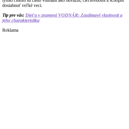
týmto číslom sú často vnímaní ako odvážni, cieľavedomí a schopní
dosiahnuť veľké veci.
Tip pre vás:
Dieťa v znamení VODNÁR: Zaujímavé vlastnosti a
jeho charakteristika
Reklama