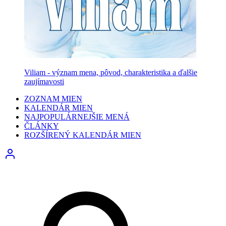
Viliam - význam mena, pôvod, charakteristika a ďalšie
zaujímavosti
ZOZNAM MIEN
KALENDÁR MIEN
NAJPOPULÁRNEJŠIE MENÁ
ČLÁNKY
ROZŠÍRENÝ KALENDÁR MIEN