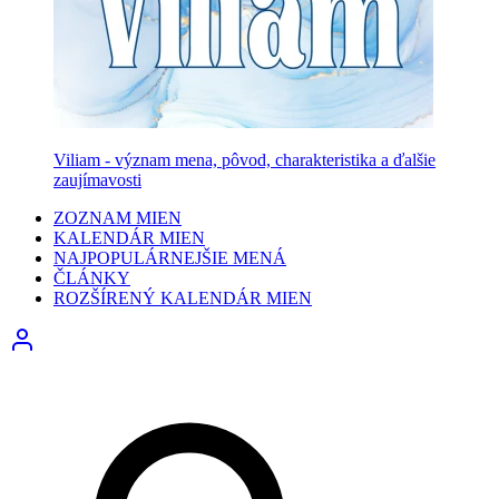
Viliam - význam mena, pôvod, charakteristika a ďalšie
zaujímavosti
ZOZNAM MIEN
KALENDÁR MIEN
NAJPOPULÁRNEJŠIE MENÁ
ČLÁNKY
ROZŠÍRENÝ KALENDÁR MIEN