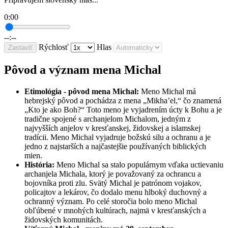
0:00
--:--
Rýchlosť
Hlas
Zastaviť
Pôvod a význam mena Michal
Etimológia - pôvod mena Michal:
Meno Michal má
hebrejský pôvod a pochádza z mena „Mikha’el,“ čo znamená
„Kto je ako Boh?“ Toto meno je vyjadrením úcty k Bohu a je
tradične spojené s archanjelom Michalom, jedným z
najvyšších anjelov v kresťanskej, židovskej a islamskej
tradícii. Meno Michal vyjadruje božskú silu a ochranu a je
jedno z najstarších a najčastejšie používaných biblických
mien.
História:
Meno Michal sa stalo populárnym vďaka uctievaniu
archanjela Michala, ktorý je považovaný za ochrancu a
bojovníka proti zlu. Svätý Michal je patrónom vojakov,
policajtov a lekárov, čo dodalo menu hlboký duchovný a
ochranný význam. Po celé storočia bolo meno Michal
obľúbené v mnohých kultúrach, najmä v kresťanských a
židovských komunitách.