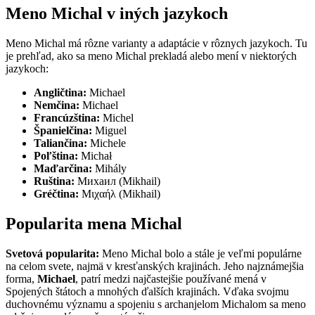
Meno Michal v iných jazykoch
Meno Michal má rôzne varianty a adaptácie v rôznych jazykoch. Tu
je prehľad, ako sa meno Michal prekladá alebo mení v niektorých
jazykoch:
Angličtina:
Michael
Nemčina:
Michael
Francúzština:
Michel
Španielčina:
Miguel
Taliančina:
Michele
Poľština:
Michał
Maďarčina:
Mihály
Ruština:
Михаил (Mikhail)
Gréčtina:
Μιχαήλ (Mikhail)
Popularita mena Michal
Svetová popularita:
Meno Michal bolo a stále je veľmi populárne
na celom svete, najmä v kresťanských krajinách. Jeho najznámejšia
forma,
Michael
, patrí medzi najčastejšie používané mená v
Spojených štátoch a mnohých ďalších krajinách. Vďaka svojmu
duchovnému významu a spojeniu s archanjelom Michalom sa meno