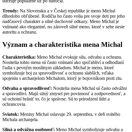
udržuje populárne už po stáročia.
Trendy:
Na Slovensku a v Českej republike je meno Michal
dlhodobo obľúbené. Rodičia ho často volia pre svoje deti pre jeho
nadčasový charakter a silné duchovné odkazy. Meno Michal je
vnímané ako elegantné, no zároveň silné meno, ktoré v sebe nesie
autoritu a ochranu.
Význam a charakteristika mena Michal
Charakteristika:
Meno Michal evokuje silu, odvahu a ochranu.
Nositelia tohto mena sú často vnímaní ako spoľahliví a odhodlaní
ľudia s pevným morálnym základom. Michal je meno, ktoré
symbolizuje boj za spravodlivosť a ochranu slabších, vďaka
spojeniu s archanjelom Michalom, ktorý je bojovníkom proti zlu.
Odvaha a spravodlivosť:
Nositelia mena Michal sú často odvážni
a spravodliví. Majú silný zmysel pre povinnosť a zodpovednosť, a
sú ochotní brániť to, čo je správne. Sú to prirodzení lídri a
ochrancovia.
Sviatok:
Meniny Michal oslavuje 29. septembra, v deň svätého
Michala archanjela.
Silná a odvážna osobnosť:
Meno Michal symbolizuje odvahu a