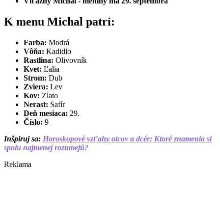
Víťazný Michal - meniny má 29. septembra
K menu Michal patrí:
Farba:
Modrá
Vôňa:
Kadidlo
Rastlina:
Olivovník
Kvet:
Ľalia
Strom:
Dub
Zviera:
Lev
Kov:
Zlato
Nerast:
Safír
Deň mesiaca:
29.
Číslo:
9
Inšpiruj sa:
Horoskopové vzťahy otcov a dcér: Ktoré znamenia si
spolu najmenej rozumejú?
Reklama