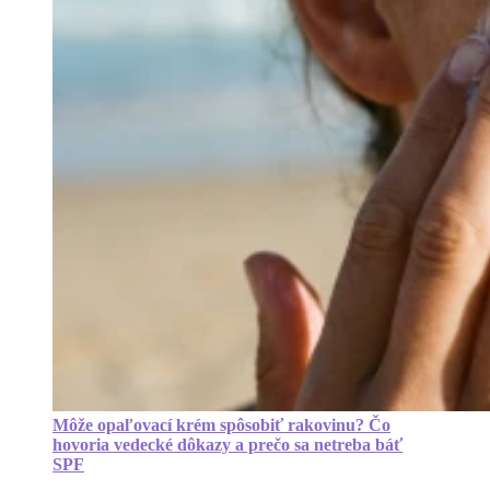
Môže opaľovací krém spôsobiť rakovinu? Čo
hovoria vedecké dôkazy a prečo sa netreba báť
SPF