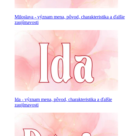
Miloslava - význam mena, pôvod, charakteristika a ďalšie
zaujímavosti
Ida - význam mena, pôvod, charakteristika a ďalšie
zaujímavosti