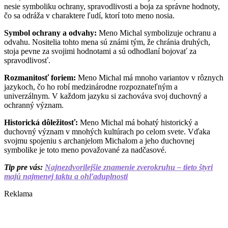
nesie symboliku ochrany, spravodlivosti a boja za správne hodnoty,
čo sa odráža v charaktere ľudí, ktorí toto meno nosia.
Symbol ochrany a odvahy:
Meno Michal symbolizuje ochranu a
odvahu. Nositelia tohto mena sú známi tým, že chránia druhých,
stoja pevne za svojimi hodnotami a sú odhodlaní bojovať za
spravodlivosť.
Rozmanitosť foriem:
Meno Michal má mnoho variantov v rôznych
jazykoch, čo ho robí medzinárodne rozpoznateľným a
univerzálnym. V každom jazyku si zachováva svoj duchovný a
ochranný význam.
Historická dôležitosť:
Meno Michal má bohatý historický a
duchovný význam v mnohých kultúrach po celom svete. Vďaka
svojmu spojeniu s archanjelom Michalom a jeho duchovnej
symbolike je toto meno považované za nadčasové.
Tip pre vás:
Najnezdvorilejšie znamenie zverokruhu – tieto štyri
majú najmenej taktu a ohľaduplnosti
Reklama