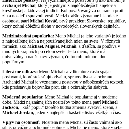
Historické postavy:
Najvýznamnejšou postavou s týmto menom je
archanjel Michal
, ktorý je jedným z najdôležitejších anjelov v
kresťanskej a židovskej tradícii. Bol považovaný za ochrancu proti
zlu a nositeľa spravodlivosti. Medzi ďalšie významné historické
osobnosti patrí
Michal Kováč
, prvý prezident Slovenskej republiky,
ktorý zohral dôležitú úlohu v novodobých slovenských dejinách.
Medzinárodná popularita:
Meno Michal (a jeho varianty) je jedno
z najrozšírenejších a najpoužívanejších mien na svete. V rôznych
formách, ako
Michael
,
Miguel
,
Mikhail
, a ďalších, sa používa v
mnohých krajinách po celom svete. Je to meno, ktoré má
univerzálny a nadčasový význam, čo ho robí mimoriadne
populárnym.
Literárne odkazy:
Meno Michal sa v literatúre často spája s
postavami, ktoré stelesňujú odvahu, spravodlivosť a ochranu.
Archanjel Michal je významnou postavou v náboženských textoch,
kde predstavuje bojovníka proti zlu a ochrankyňu slabých.
Moderná popularita:
Meno Michal je populárne aj v modernej
dobe. Medzi najznámejších nositeľov tohto mena patrí
Michael
Jackson
, „kráľ popu,“ ktorého hudba zmenila svetovú scénu, a
Michael Jordan
, jeden z najlepších basketbalistov všetkých čias.
Vplyv na osobnosť:
Nositelia mena Michal sú často vnímaní ako
silné, odvážne a ochranné osobnosti. Michal je meno, ktoré v sebe