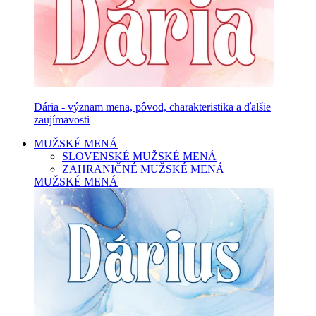
Dária - význam mena, pôvod, charakteristika a ďalšie
zaujímavosti
MUŽSKÉ MENÁ
SLOVENSKÉ MUŽSKÉ MENÁ
ZAHRANIČNÉ MUŽSKÉ MENÁ
MUŽSKÉ MENÁ