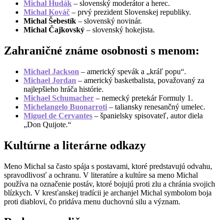
Michal Hudák
– slovenský moderátor a herec.
Michal Kováč
– prvý prezident Slovenskej republiky.
Michal Šebestík
– slovenský novinár.
Michal Čajkovský
– slovenský hokejista.
Zahraničné známe osobnosti s menom:
Michael Jackson
– americký spevák a „kráľ popu“.
Michael Jordan
– americký basketbalista, považovaný za
najlepšieho hráča histórie.
Michael Schumacher
– nemecký pretekár Formuly 1.
Michelangelo Buonarroti
– taliansky renesančný umelec.
Miguel de Cervantes
– španielsky spisovateľ, autor diela
„Don Quijote.“
Kultúrne a literárne odkazy
Meno Michal sa často spája s postavami, ktoré predstavujú odvahu,
spravodlivosť a ochranu. V literatúre a kultúre sa meno Michal
používa na označenie postáv, ktoré bojujú proti zlu a chránia svojich
blízkych. V kresťanskej tradícii je archanjel Michal symbolom boja
proti diablovi, čo pridáva menu duchovnú silu a význam.