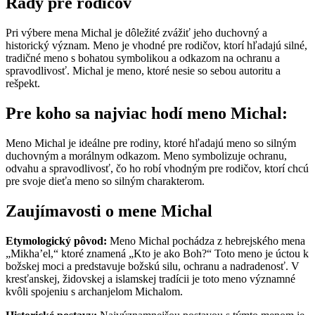
Rady pre rodičov
Pri výbere mena Michal je dôležité zvážiť jeho duchovný a
historický význam. Meno je vhodné pre rodičov, ktorí hľadajú silné,
tradičné meno s bohatou symbolikou a odkazom na ochranu a
spravodlivosť. Michal je meno, ktoré nesie so sebou autoritu a
rešpekt.
Pre koho sa najviac hodí meno Michal:
Meno Michal je ideálne pre rodiny, ktoré hľadajú meno so silným
duchovným a morálnym odkazom. Meno symbolizuje ochranu,
odvahu a spravodlivosť, čo ho robí vhodným pre rodičov, ktorí chcú
pre svoje dieťa meno so silným charakterom.
Zaujímavosti o mene Michal
Etymologický pôvod:
Meno Michal pochádza z hebrejského mena
„Mikha’el,“ ktoré znamená „Kto je ako Boh?“ Toto meno je úctou k
božskej moci a predstavuje božskú silu, ochranu a nadradenosť. V
kresťanskej, židovskej a islamskej tradícii je toto meno významné
kvôli spojeniu s archanjelom Michalom.