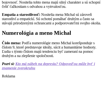
bojovnosť. Nositelia tohto mena majú silný charakter a sú schopní
čeliť ťažkostiam s odvahou a vytrvalosťou.
Empatia a starostlivosť:
Nositelia mena Michal sú zároveň
starostliví a empatickí. Sú ochotní pomáhať druhým a často sa
stávajú prirodzenými ochrancami a podporovateľmi svojho okolia.
Numerológia a meno Michal
Číslo mena:
Podľa numerológie meno Michal korešponduje s
číslom 9, ktoré predstavuje ideály, súcit a humanitárne hodnoty.
Ľudia s týmto číslom majú tendenciu byť zameraní na pomoc
druhým a na zlepšenie spoločnosti.
Pozri si:
Kto má nábeh na depresiu? Odpoveďou môže byť i
znamenie zverokruhu
Reklama