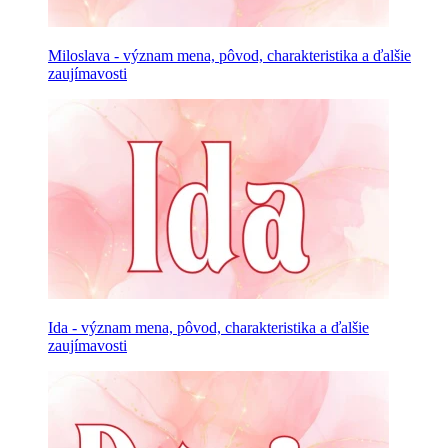
Miloslava - význam mena, pôvod, charakteristika a ďalšie
zaujímavosti
Ida - význam mena, pôvod, charakteristika a ďalšie
zaujímavosti