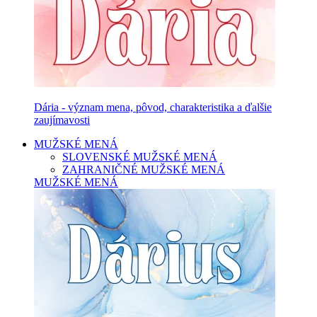
Dária - význam mena, pôvod, charakteristika a ďalšie
zaujímavosti
MUŽSKÉ MENÁ
SLOVENSKÉ MUŽSKÉ MENÁ
ZAHRANIČNÉ MUŽSKÉ MENÁ
MUŽSKÉ MENÁ