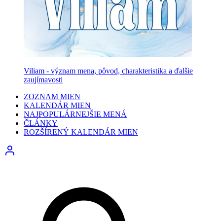
Viliam - význam mena, pôvod, charakteristika a ďalšie
zaujímavosti
ZOZNAM MIEN
KALENDÁR MIEN
NAJPOPULÁRNEJŠIE MENÁ
ČLÁNKY
ROZŠÍRENÝ KALENDÁR MIEN