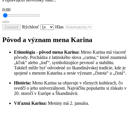
0:00
--:--
Rýchlosť
Hlas
Zastaviť
Pôvod a význam mena Karina
Etimológia - pôvod mena Karina:
Meno Karina má viaceré
pôvody. Pochádza z latinského slova „carina,“ ktoré znamená
„kľuk“ alebo „loď“, symbolizujúce pevnosť a stabilitu.
Taktiež môže byť odvodené zo škandinávskej tradície, kde je
spojené s menom Katarína a nesie význam „čistota“ a „čistá“.
História:
Meno Karina sa objavuje v rôznych kultúrach, čo
svedčí o jeho univerzálnosti. Najväčšiu popularitu si získalo v
20. storočí v Európe a Škandinávii.
Víťazná Karina:
Meniny má 2. januára.