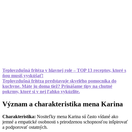
Teplovzdušná fritéza v hlavnej role – TOP 13 receptov, ktoré s
ňou musíš vyskúšať!
Teplovzdušná fritéza predstavuje skvelého pomocníka do
kuchyne. Máte ju doma tiež? Prinášame tipy na chutné
pokrmy, ktoré si v nej ľahko vykúzlite.
Význam a charakteristika mena Karina
Charakteristika:
Nositeľky mena Karina sú často vídané ako
jemné a empatické osobnosti s prirodzenou schopnosťou inšpirovať
a podporovať ostatných.