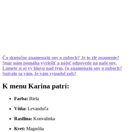
Čo skutočne znamenajú sny o zuboch? Je to zlé znamenie?
Snár nám pomáha vyriešiť a nájsť odpovede na naše sny.
Lámete si aj vy hlavu nad tým, čo znamenajú sny o zuboch?
Snívalo sa vám, že vám vypadol zub?
K menu Karina patrí:
Farba:
Biela
Vôňa:
Levanduľa
Rastlina:
Konvalinka
Kvet:
Magnólia