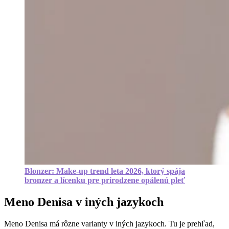
Blonzer: Make-up trend leta 2026, ktorý spája
bronzer a lícenku pre prirodzene opálenú pleť
Meno Denisa v iných jazykoch
Meno Denisa má rôzne varianty v iných jazykoch. Tu je prehľad,