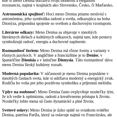
kde si meno Denisa udržiava svoju modernú a elegantnú
rezonanciu, najmä v krajinách ako Slovensko, Česko, či Maďarsko.
Astronomická spojitosť:
Hoci meno Denisa priamo nesúvisí s
astronómiou, jeho symbolika radosti a svetla, odkazujúca na boha
Dionýza, pripomína spojenie so svetlom a duchovným vzostupom.
Literárne odkazy:
Meno Denisa sa objavuje v mnohých
literárnych dielach a kultúrnych odkazoch, najmä tam, kde postavy
symbolizujú radosť, energiu a duchovné naplnenie.
Rozmanitosť foriem:
Meno Denisa má rôzne formy a varianty v
rôznych jazykoch. V angličtine a francúzštine je to
Denise
, v
španielčine
Dionisia
a v latinčine
Dionysia
. Táto rozmanitosť dáva
menu Denisa široký kultúrny rozsah.
Moderná popularita:
V súčasnosti je meno Denisa populárne v
mnohých častiach sveta, kde si udržiava moderný a energický zvuk.
Rodičia ho volia pre jeho pozitívnu symboliku a príjemnú melódiu.
Vplyv na osobnosť:
Meno Denisa často ovplyvňuje nositeľky tým,
že ich vedie k optimizmu, radosti a kreatívnemu prístupu k životu.
Nositeľky tohto mena sú často dynamické a plné života.
Svetové oslavy:
Meno Denisa je úzko späté so sviatkom svätého
Denisa, patróna Paríža, ktorý sa oslavuje najmä vo Francúzsku, ale