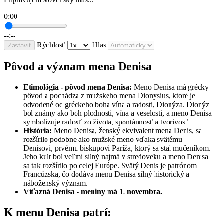
0:00
--:--
Rýchlosť
Hlas
Zastaviť
Pôvod a význam mena Denisa
Etimológia - pôvod mena Denisa:
Meno Denisa má grécky
pôvod a pochádza z mužského mena Dionýsius, ktoré je
odvodené od gréckeho boha vína a radosti, Dionýza. Dionýz
bol známy ako boh plodnosti, vína a veselosti, a meno Denisa
symbolizuje radosť zo života, spontánnosť a tvorivosť.
História:
Meno Denisa, ženský ekvivalent mena Denis, sa
rozšírilo podobne ako mužské meno vďaka svätému
Denisovi, prvému biskupovi Paríža, ktorý sa stal mučeníkom.
Jeho kult bol veľmi silný najmä v stredoveku a meno Denisa
sa tak rozšírilo po celej Európe. Svätý Denis je patrónom
Francúzska, čo dodáva menu Denisa silný historický a
náboženský význam.
Víťazná Denisa - meniny má 1. novembra.
K menu Denisa patrí: