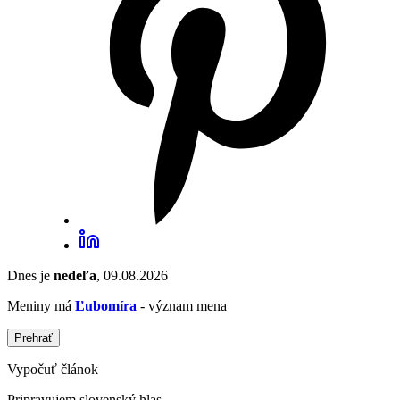
Dnes je
nedeľa
, 09.08.2026
Meniny má
Ľubomíra
- význam mena
Prehrať
Vypočuť článok
Pripravujem slovenský hlas...