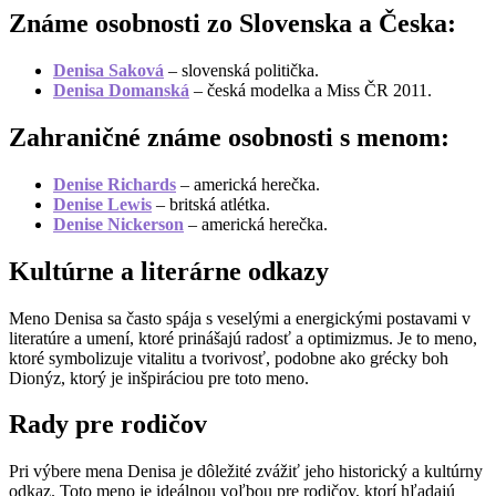
Známe osobnosti zo Slovenska a Česka:
Denisa Saková
– slovenská politička.
Denisa Domanská
– česká modelka a Miss ČR 2011.
Zahraničné známe osobnosti s menom:
Denise Richards
– americká herečka.
Denise Lewis
– britská atlétka.
Denise Nickerson
– americká herečka.
Kultúrne a literárne odkazy
Meno Denisa sa často spája s veselými a energickými postavami v
literatúre a umení, ktoré prinášajú radosť a optimizmus. Je to meno,
ktoré symbolizuje vitalitu a tvorivosť, podobne ako grécky boh
Dionýz, ktorý je inšpiráciou pre toto meno.
Rady pre rodičov
Pri výbere mena Denisa je dôležité zvážiť jeho historický a kultúrny
odkaz. Toto meno je ideálnou voľbou pre rodičov, ktorí hľadajú