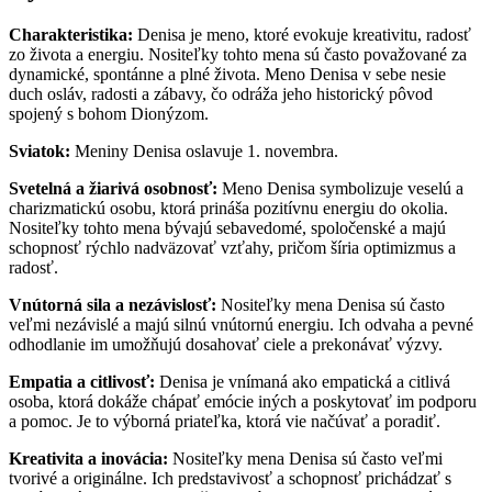
Charakteristika:
Denisa je meno, ktoré evokuje kreativitu, radosť
zo života a energiu. Nositeľky tohto mena sú často považované za
dynamické, spontánne a plné života. Meno Denisa v sebe nesie
duch osláv, radosti a zábavy, čo odráža jeho historický pôvod
spojený s bohom Dionýzom.
Sviatok:
Meniny Denisa oslavuje 1. novembra.
Svetelná a žiarivá osobnosť:
Meno Denisa symbolizuje veselú a
charizmatickú osobu, ktorá prináša pozitívnu energiu do okolia.
Nositeľky tohto mena bývajú sebavedomé, spoločenské a majú
schopnosť rýchlo nadväzovať vzťahy, pričom šíria optimizmus a
radosť.
Vnútorná sila a nezávislosť:
Nositeľky mena Denisa sú často
veľmi nezávislé a majú silnú vnútornú energiu. Ich odvaha a pevné
odhodlanie im umožňujú dosahovať ciele a prekonávať výzvy.
Empatia a citlivosť:
Denisa je vnímaná ako empatická a citlivá
osoba, ktorá dokáže chápať emócie iných a poskytovať im podporu
a pomoc. Je to výborná priateľka, ktorá vie načúvať a poradiť.
Kreativita a inovácia:
Nositeľky mena Denisa sú často veľmi
tvorivé a originálne. Ich predstavivosť a schopnosť prichádzať s