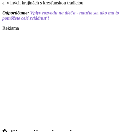
aj v iných krajinách s kresťanskou tradíciou.
Odporúčame:
Vplyv rozvodu na dieťa - naučte sa, ako mu to
pomôžete celé zvládnuť!
Reklama