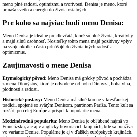
meno plné radosti, optimizmu a tvorivosti. Denisa je meno, ktoré
prináša svetlo a energiu do života ostatných.
Pre koho sa najviac hodí meno Denisa:
Meno Denisa je ideálne pre dievčatá, ktoré sú plné života, kreativity
a majú silnú osobnosť. Nositeľky tohto mena majú pozitívny vplyv
na svoje okolie a často prinášajú do života iných radosť a
optimizmus.
Zaujímavosti o mene Denisa
Etymologický pôvod:
Meno Denisa má grécky pôvod a pochádza
z mena Dionýsius, ktoré je odvodené od boha Dionýza, boha vína,
plodnosti a radosti.
Historické postavy:
Meno Denisa má silné korene v kresťanskej
tradícii, spojené so svätým Denisom, patrónom Paríža. Tento kult sa
rozšíril po celej Európe a prispel k popularite mena.
Medzinárodná popularita:
Meno Denisa je obľúbené najmä vo
Francúzsku, ale aj v anglicky hovoriacich krajinách, kde sa používa
vo variante Denise. Populárne je aj v ďalších európskych krajinách,