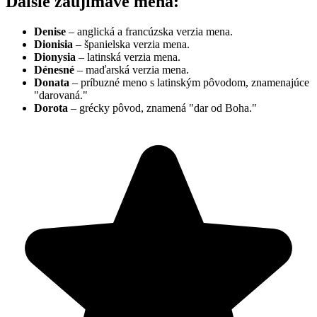
Ďalšie zaujímavé mená:
Denise
– anglická a francúzska verzia mena.
Dionisia
– španielska verzia mena.
Dionysia
– latinská verzia mena.
Dénesné
– maďarská verzia mena.
Donata
– príbuzné meno s latinským pôvodom, znamenajúce
"darovaná."
Dorota
– grécky pôvod, znamená "dar od Boha."