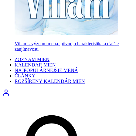
Viliam - význam mena, pôvod, charakteristika a ďalšie
zaujímavosti
ZOZNAM MIEN
KALENDÁR MIEN
NAJPOPULÁRNEJŠIE MENÁ
ČLÁNKY
ROZŠÍRENÝ KALENDÁR MIEN