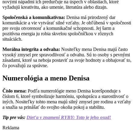
novými nápadmi ich predurčuje na úspech v oblastiach, ktoré
vyžadujú kreativitu, ako umenie, literatúra alebo dizajn.
Spoločenská a komunikatívna:
Denisa má prirodzený dar
komunikácie a vie vytvárať silné vzťahy. Je obľúbená v spoločnosti
pre svoju otvorenosť a komunikačné schopnosti. Jej šarm a
pozitívna energia ju robia skvelou spoločníčkou v rôznych
situáciách.
Morálna integrita a odvaha:
Nositeľky mena Denisa majú často
vysoký zmysel pre spravodlivosť a odvahu. Sú to osoby s pevnými
zásadami, ktoré sa neboja postaviť za svoje hodnoty a obhajovať to,
čo považujú za správne.
Numerológia a meno Denisa
Číslo mena:
Podľa numerológie meno Denisa korešponduje s
číslom 6, ktoré symbolizuje harmóniu, spoluprácu a starostlivosť o
iných. Nositeľky tohto mena majú silný zmysel pre rodinu a vzťahy
a snažia sa prinášať do svojho okolia pokoj a stabilitu.
Tip pre vás:
Dieťa v znamení RYBY: Toto je jeho osud!
Reklama