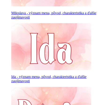
Miloslava - význam mena, pôvod, charakteristika a ďalšie
zaujímavosti
Ida - význam mena, pôvod, charakteristika a ďalšie
zaujímavosti