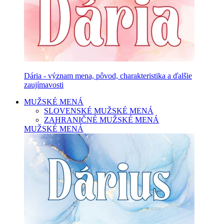
Dária - význam mena, pôvod, charakteristika a ďalšie
zaujímavosti
MUŽSKÉ MENÁ
SLOVENSKÉ MUŽSKÉ MENÁ
ZAHRANIČNÉ MUŽSKÉ MENÁ
MUŽSKÉ MENÁ