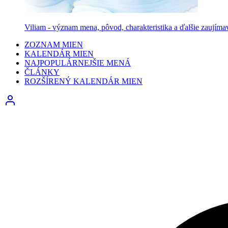
Viliam - význam mena, pôvod, charakteristika a ďalšie zaujíma
ZOZNAM MIEN
KALENDÁR MIEN
NAJPOPULÁRNEJŠIE MENÁ
ČLÁNKY
ROZŠÍRENÝ KALENDÁR MIEN