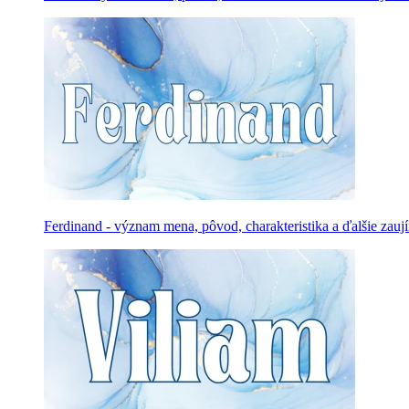
Ferdinand - význam mena, pôvod, charakteristika a ďalšie zauj