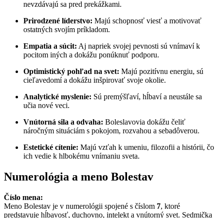
nevzdávajú sa pred prekážkami.
Prirodzené líderstvo:
Majú schopnosť viesť a motivovať
ostatných svojím príkladom.
Empatia a súcit:
Aj napriek svojej pevnosti sú vnímaví k
pocitom iných a dokážu ponúknuť podporu.
Optimistický pohľad na svet:
Majú pozitívnu energiu, sú
cieľavedomí a dokážu inšpirovať svoje okolie.
Analytické myslenie:
Sú premýšľaví, hĺbaví a neustále sa
učia nové veci.
Vnútorná sila a odvaha:
Boleslavovia dokážu čeliť
náročným situáciám s pokojom, rozvahou a sebadôverou.
Estetické cítenie:
Majú vzťah k umeniu, filozofii a histórii, čo
ich vedie k hlbokému vnímaniu sveta.
Numerológia a meno Bolestav
Číslo mena:
Meno Bolestav je v numerológii spojené s číslom
7
, ktoré
predstavuje hĺbavosť, duchovno, intelekt a vnútorný svet. Sedmička