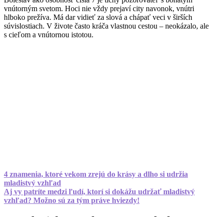
vnútorným svetom. Hoci nie vždy prejaví city navonok, vnútri
hlboko prežíva. Má dar vidieť za slová a chápať veci v širších
súvislostiach. V živote často kráča vlastnou cestou – neokázalo, ale
s cieľom a vnútornou istotou.
4 znamenia, ktoré vekom zrejú do krásy a dlho si udržia
mladistvý vzhľad
Aj vy patríte medzi ľudí, ktorí si dokážu udržať mladistvý
vzhľad? Možno sú za tým práve hviezdy!