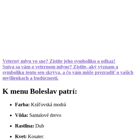
Veterný mlyn vo sne? Zistite jeho symboliku a odkaz!
Sníva sa vám o veternom mlyne? Zistite, aký význam a
symboliku tento sen skrýva, a čo vám môže prezradiť o vašich
myšlienkach a budúcnosti.
K menu Boleslav patrí:
Farba:
Kráľovská modrá
Vôňa:
Santalové drevo
Rastlina:
Dub
Kvet:
Kosatec