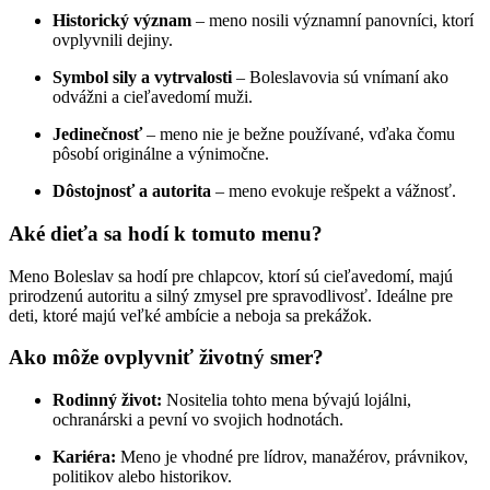
Historický význam
– meno nosili významní panovníci, ktorí
ovplyvnili dejiny.
Symbol sily a vytrvalosti
– Boleslavovia sú vnímaní ako
odvážni a cieľavedomí muži.
Jedinečnosť
– meno nie je bežne používané, vďaka čomu
pôsobí originálne a výnimočne.
Dôstojnosť a autorita
– meno evokuje rešpekt a vážnosť.
Aké dieťa sa hodí k tomuto menu?
Meno Boleslav sa hodí pre chlapcov, ktorí sú cieľavedomí, majú
prirodzenú autoritu a silný zmysel pre spravodlivosť. Ideálne pre
deti, ktoré majú veľké ambície a neboja sa prekážok.
Ako môže ovplyvniť životný smer?
Rodinný život:
Nositelia tohto mena bývajú lojálni,
ochranárski a pevní vo svojich hodnotách.
Kariéra:
Meno je vhodné pre lídrov, manažérov, právnikov,
politikov alebo historikov.