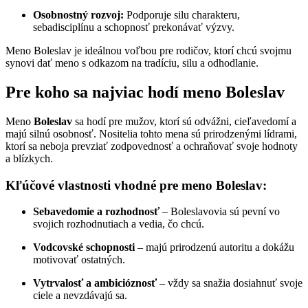
Osobnostný rozvoj:
Podporuje silu charakteru,
sebadisciplínu a schopnosť prekonávať výzvy.
Meno Boleslav je ideálnou voľbou pre rodičov, ktorí chcú svojmu
synovi dať meno s odkazom na tradíciu, silu a odhodlanie.
Pre koho sa najviac hodí meno Boleslav
Meno
Boleslav
sa hodí pre mužov, ktorí sú odvážni, cieľavedomí a
majú silnú osobnosť. Nositelia tohto mena sú prirodzenými lídrami,
ktorí sa neboja prevziať zodpovednosť a ochraňovať svoje hodnoty
a blízkych.
Kľúčové vlastnosti vhodné pre meno Boleslav:
Sebavedomie a rozhodnosť
– Boleslavovia sú pevní vo
svojich rozhodnutiach a vedia, čo chcú.
Vodcovské schopnosti
– majú prirodzenú autoritu a dokážu
motivovať ostatných.
Vytrvalosť a ambicióznosť
– vždy sa snažia dosiahnuť svoje
ciele a nevzdávajú sa.