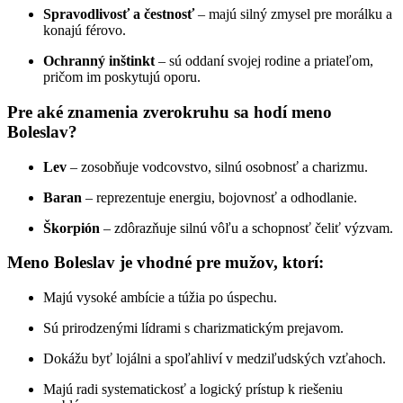
Spravodlivosť a čestnosť
– majú silný zmysel pre morálku a
konajú férovo.
Ochranný inštinkt
– sú oddaní svojej rodine a priateľom,
pričom im poskytujú oporu.
Pre aké znamenia zverokruhu sa hodí meno
Boleslav?
Lev
– zosobňuje vodcovstvo, silnú osobnosť a charizmu.
Baran
– reprezentuje energiu, bojovnosť a odhodlanie.
Škorpión
– zdôrazňuje silnú vôľu a schopnosť čeliť výzvam.
Meno Boleslav je vhodné pre mužov, ktorí:
Majú vysoké ambície a túžia po úspechu.
Sú prirodzenými lídrami s charizmatickým prejavom.
Dokážu byť lojálni a spoľahliví v medziľudských vzťahoch.
Majú radi systematickosť a logický prístup k riešeniu