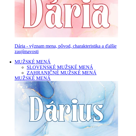
Dária - význam mena, pôvod, charakteristika a ďalšie
zaujímavosti
MUŽSKÉ MENÁ
SLOVENSKÉ MUŽSKÉ MENÁ
ZAHRANIČNÉ MUŽSKÉ MENÁ
MUŽSKÉ MENÁ