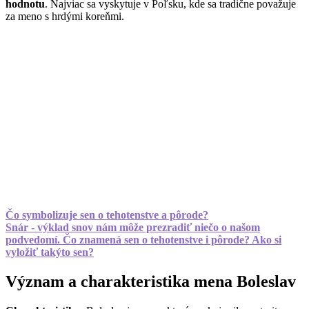
hodnotu
. Najviac sa vyskytuje v Poľsku, kde sa tradične považuje
za meno s hrdými koreňmi.
Čo symbolizuje sen o tehotenstve a pôrode?
Snár - výklad snov nám môže prezradiť niečo o našom
podvedomí. Čo znamená sen o tehotenstve i pôrode? Ako si
vyložiť takýto sen?
Význam a charakteristika mena Boleslav