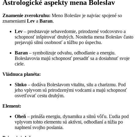
Astrologické aspekty mena Boleslav
Znamenie zverokruhu:
Meno Boleslav je najviac spojené so
znameniami
Lev
a
Baran
.
Lev
– predstavuje sebavedomie, prirodzené vodcovstvo a
schopnosť inšpirovať druhých. Nositelia mena Boleslav často
prejavujú silnú osobnosť a túžbu po úspechu.
Baran
– symbolizuje odvahu, odhodlanie a energiu.
Boleslavovia majú schopnosť presadiť sa a dosiahnuť svoje
ciele.
Vládnuca planéta:
Slnko
– dodáva Boleslavom vitalitu, silu a charizmu. Pod
jeho vplyvom sú prirodzenými vodcami a majú schopnosť
osvetľovať cestu druhým.
Element:
Oheň
– prináša energiu, dynamiku a silnú vôľu. Ľudia pod
vplyvom tohto elementu sú aktívni, odhodlaní a túžia po
naplnení svojho poslania.