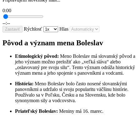
0:00
--:--
Rýchlosť
Hlas
Zastaviť
Pôvod a význam mena Boleslav
Etimologický pôvod:
Meno Boleslav má slovanský pôvod a
jeho význam možno preložiť ako „veľká sláva“ alebo
„oslavovaný pre svoju silu“. Tento význam odráža historický
význam mena a jeho spojenie s panovníkmi a vodcami.
História:
Meno Boleslav bolo často nosené slovanskými
panovníkmi a udržalo si svoju popularitu väčšinu histórie.
Používalo sa v Poľsku, Česku a na Slovensku, kde bolo
synonymom sily a vodcovstva.
Priateľský Boleslav:
Meniny má 16. marec.