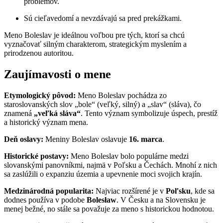
problémov.
Sú cieľavedomí a nevzdávajú sa pred prekážkami.
Meno Boleslav je ideálnou voľbou pre tých, ktorí sa chcú
vyznačovať silným charakterom, strategickým myslením a
prirodzenou autoritou.
Zaujímavosti o mene
Etymologický pôvod:
Meno Boleslav pochádza zo
staroslovanských slov „bole“ (veľký, silný) a „slav“ (sláva), čo
znamená
„veľká sláva“
. Tento význam symbolizuje úspech, prestíž
a historický význam mena.
Deň oslavy:
Meniny Boleslav oslavuje
16. marca
.
Historické postavy:
Meno Boleslav bolo populárne medzi
slovanskými panovníkmi, najmä v Poľsku a Čechách. Mnohí z nich
sa zaslúžili o expanziu územia a upevnenie moci svojich krajín.
Medzinárodná popularita:
Najviac rozšírené je v
Poľsku
, kde sa
dodnes používa v podobe
Bolesław
. V Česku a na Slovensku je
menej bežné, no stále sa považuje za meno s historickou hodnotou.