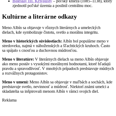
Boleslav III. Krivoústý
– poľský knieža (1085–1138), ktorý
zjednotil poľské územia a posilnil centrálnu moc.
Kultúrne a literárne odkazy
Meno Albín sa objavuje v rôznych literárnych a umeleckých
dielach, kde symbolizuje čistotu, svetlo a morálnu integritu.
Meno v historických súvislostiach:
Albín bol populárne meno v
stredoveku, najmä v náboženských a šľachtických kruhoch. Často
sa spájalo s cnosťou a duchovnou múdrosťou.
Meno v literatúre:
V literárnych dielach sa meno Albín objavuje
ako meno postáv s vysokými morálnymi hodnotami, ktoré hľadajú
pravdu a spravodlivosť. V mnohých prípadoch predstavuje múdrych
a rozvážnych protagonistov.
Meno v umení:
Meno Albín sa objavuje v maľbách a sochách, kde
predstavuje svetlo, nevinnosť a múdrosť. Niektorí známi umelci a
skladatelia sa inšpirovali menom Albín v rámci svojich diel.
Reklama