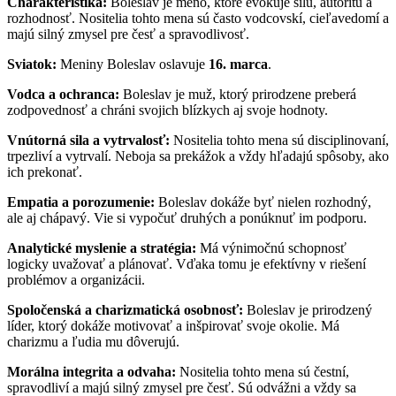
Charakteristika:
Boleslav je meno, ktoré evokuje silu, autoritu a
rozhodnosť. Nositelia tohto mena sú často vodcovskí, cieľavedomí a
majú silný zmysel pre česť a spravodlivosť.
Sviatok:
Meniny Boleslav oslavuje
16. marca
.
Vodca a ochranca:
Boleslav je muž, ktorý prirodzene preberá
zodpovednosť a chráni svojich blízkych aj svoje hodnoty.
Vnútorná sila a vytrvalosť:
Nositelia tohto mena sú disciplinovaní,
trpezliví a vytrvalí. Neboja sa prekážok a vždy hľadajú spôsoby, ako
ich prekonať.
Empatia a porozumenie:
Boleslav dokáže byť nielen rozhodný,
ale aj chápavý. Vie si vypočuť druhých a ponúknuť im podporu.
Analytické myslenie a stratégia:
Má výnimočnú schopnosť
logicky uvažovať a plánovať. Vďaka tomu je efektívny v riešení
problémov a organizácii.
Spoločenská a charizmatická osobnosť:
Boleslav je prirodzený
líder, ktorý dokáže motivovať a inšpirovať svoje okolie. Má
charizmu a ľudia mu dôverujú.
Morálna integrita a odvaha:
Nositelia tohto mena sú čestní,
spravodliví a majú silný zmysel pre česť. Sú odvážni a vždy sa