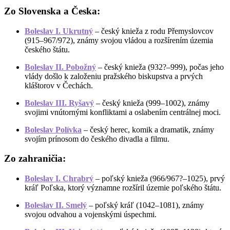
Zo Slovenska a Česka:
Boleslav I. Ukrutný
– český knieža z rodu Přemyslovcov
(915–967/972), známy svojou vládou a rozšírením územia
českého štátu.
Boleslav II. Pobožný
– český knieža (932?–999), počas jeho
vlády došlo k založeniu pražského biskupstva a prvých
kláštorov v Čechách.
Boleslav III. Ryšavý
– český knieža (999–1002), známy
svojimi vnútornými konfliktami a oslabením centrálnej moci.
Boleslav Polívka
– český herec, komik a dramatik, známy
svojím prínosom do českého divadla a filmu.
Zo zahraničia:
Boleslav I. Chrabrý
– poľský knieža (966/967?–1025), prvý
kráľ Poľska, ktorý významne rozšíril územie poľského štátu.
Boleslav II. Smelý
– poľský kráľ (1042–1081), známy
svojou odvahou a vojenskými úspechmi.