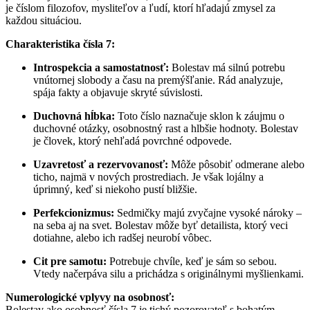
je číslom filozofov, mysliteľov a ľudí, ktorí hľadajú zmysel za
každou situáciou.
Charakteristika čísla 7:
Introspekcia a samostatnosť:
Bolestav má silnú potrebu
vnútornej slobody a času na premýšľanie. Rád analyzuje,
spája fakty a objavuje skryté súvislosti.
Duchovná hĺbka:
Toto číslo naznačuje sklon k záujmu o
duchovné otázky, osobnostný rast a hlbšie hodnoty. Bolestav
je človek, ktorý nehľadá povrchné odpovede.
Uzavretosť a rezervovanosť:
Môže pôsobiť odmerane alebo
ticho, najmä v nových prostrediach. Je však lojálny a
úprimný, keď si niekoho pustí bližšie.
Perfekcionizmus:
Sedmičky majú zvyčajne vysoké nároky –
na seba aj na svet. Bolestav môže byť detailista, ktorý veci
dotiahne, alebo ich radšej neurobí vôbec.
Cit pre samotu:
Potrebuje chvíle, keď je sám so sebou.
Vtedy načerpáva silu a prichádza s originálnymi myšlienkami.
Numerologické vplyvy na osobnosť:
Bolestav ako osobnosť čísla 7 je tichý pozorovateľ s bohatým