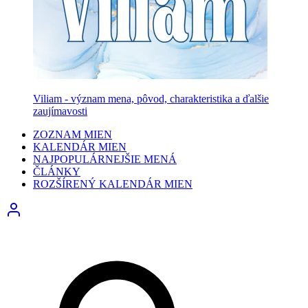
Viliam - význam mena, pôvod, charakteristika a ďalšie
zaujímavosti
ZOZNAM MIEN
KALENDÁR MIEN
NAJPOPULÁRNEJŠIE MENÁ
ČLÁNKY
ROZŠÍRENÝ KALENDÁR MIEN