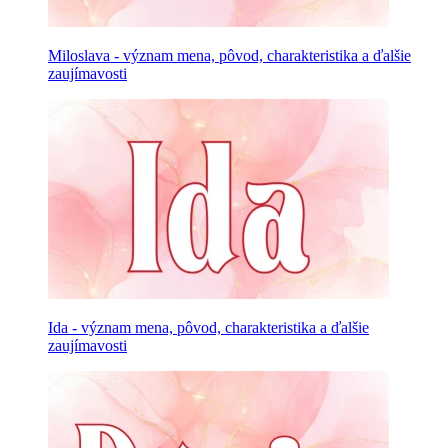
Miloslava - význam mena, pôvod, charakteristika a ďalšie
zaujímavosti
Ida - význam mena, pôvod, charakteristika a ďalšie
zaujímavosti