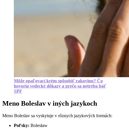
Môže opaľovací krém spôsobiť rakovinu? Čo
hovoria vedecké dôkazy a prečo sa netreba báť
SPF
Meno Boleslav v iných jazykoch
Meno Boleslav sa vyskytuje v rôznych jazykových formách:
Poľsky:
Bolesław