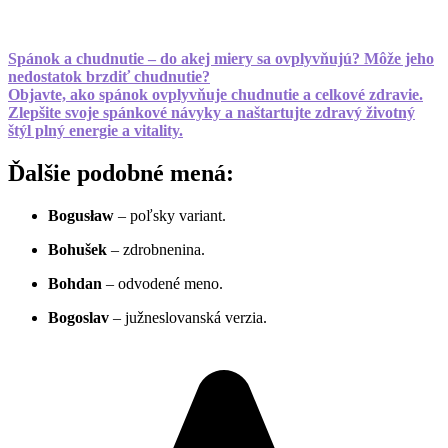
Spánok a chudnutie – do akej miery sa ovplyvňujú? Môže jeho
nedostatok brzdiť chudnutie?
Objavte, ako spánok ovplyvňuje chudnutie a celkové zdravie.
Zlepšite svoje spánkové návyky a naštartujte zdravý životný
štýl plný energie a vitality.
Ďalšie podobné mená:
Bogusław
– poľsky variant.
Bohušek
– zdrobnenina.
Bohdan
– odvodené meno.
Bogoslav
– južneslovanská verzia.