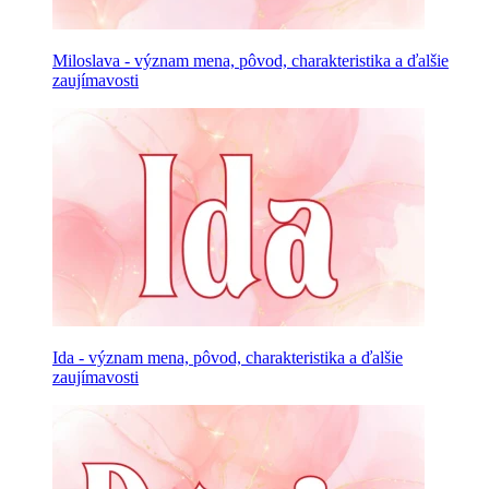
Miloslava - význam mena, pôvod, charakteristika a ďalšie
zaujímavosti
Ida - význam mena, pôvod, charakteristika a ďalšie
zaujímavosti