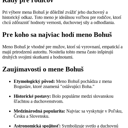
Rady pre rodičov
Pri výbere mena Bohuš je dôležité zvážiť jeho duchovný a
historický odkaz. Toto meno je ideálnou voľbou pre rodičov, ktorí
chcú zdôrazniť hodnoty vernosti, duchovnej sily a odhodlania.
Pre koho sa najviac hodí meno Bohuš
Meno Bohuš je vhodné pre mužov, ktorí sú vyrovnaní, empatickí a
majú prirodzenú autoritu. Nositelia tohto mena často inšpirujú
druhých svojimi skutkami a hodnotami.
Zaujímavosti o mene Bohuš
Etymologický pôvod:
Meno Bohuš pochádza z mena
Boguslav, ktoré znamená "oslávujúci Boha."
Historické postavy:
Bolo populárne medzi slovanskou
šľachtou a duchovenstvom.
Medzinárodná popularita:
Najviac sa vyskytuje v Poľsku,
Česku a Slovensku.
Astronomická spojitosť:
Symbolizuje svetlo a duchovnú