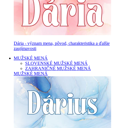
Dária - význam mena, pôvod, charakteristika a ďalšie
zaujímavosti
MUŽSKÉ MENÁ
SLOVENSKÉ MUŽSKÉ MENÁ
ZAHRANIČNÉ MUŽSKÉ MENÁ
MUŽSKÉ MENÁ