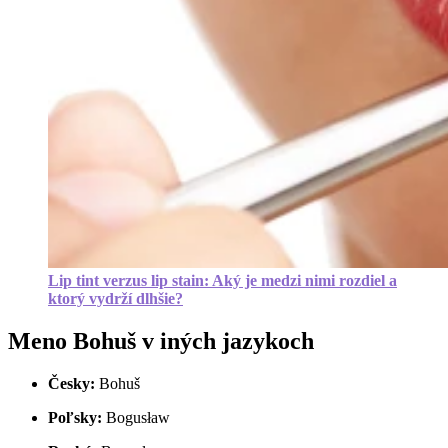
Lip tint verzus lip stain: Aký je medzi nimi rozdiel a
ktorý vydrží dlhšie?
Meno Bohuš v iných jazykoch
Česky:
Bohuš
Poľsky:
Bogusław