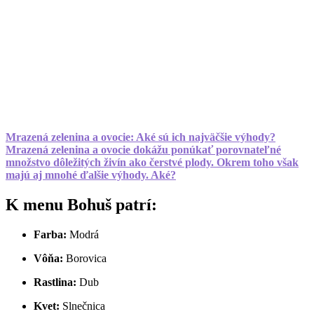
Mrazená zelenina a ovocie: Aké sú ich najväčšie výhody?
Mrazená zelenina a ovocie dokážu ponúkať porovnateľné
množstvo dôležitých živín ako čerstvé plody. Okrem toho však
majú aj mnohé ďalšie výhody. Aké?
K menu Bohuš patrí:
Farba:
Modrá
Vôňa:
Borovica
Rastlina:
Dub
Kvet:
Slnečnica