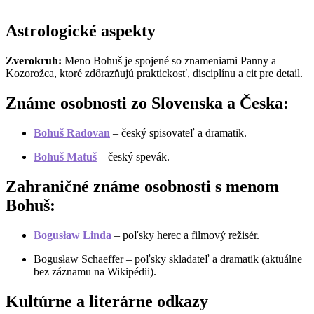
Astrologické aspekty
Zverokruh:
Meno Bohuš je spojené so znameniami Panny a
Kozorožca, ktoré zdôrazňujú praktickosť, disciplínu a cit pre detail.
Známe osobnosti zo Slovenska a Česka:
Bohuš Radovan
– český spisovateľ a dramatik.
Bohuš Matuš
– český spevák.
Zahraničné známe osobnosti s menom
Bohuš:
Bogusław Linda
– poľsky herec a filmový režisér.
Bogusław Schaeffer – poľsky skladateľ a dramatik (aktuálne
bez záznamu na Wikipédii).
Kultúrne a literárne odkazy