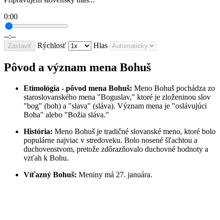
0:00
--:--
Rýchlosť
Hlas
Zastaviť
Pôvod a význam mena Bohuš
Etimológia - pôvod mena Bohuš:
Meno Bohuš pochádza zo
staroslovanského mena "Boguslav," ktoré je zloženinou slov
"bog" (boh) a "slava" (sláva). Význam mena je "oslávujúci
Boha" alebo "Božia sláva."
História:
Meno Bohuš je tradičné slovanské meno, ktoré bolo
populárne najviac v stredoveku. Bolo nosené šľachtou a
duchovenstvom, pretože zdôrazňovalo duchovné hodnoty a
vzťah k Bohu.
Víťazný Bohuš:
Meniny má 27. januára.