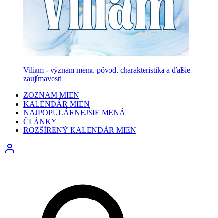
Viliam - význam mena, pôvod, charakteristika a ďalšie
zaujímavosti
ZOZNAM MIEN
KALENDÁR MIEN
NAJPOPULÁRNEJŠIE MENÁ
ČLÁNKY
ROZŠÍRENÝ KALENDÁR MIEN