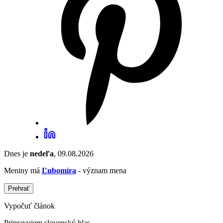
Dnes je
nedeľa
, 09.08.2026
Meniny má
Ľubomíra
- význam mena
Prehrať
Vypočuť článok
Pripravujem slovenský hlas...