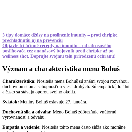
3 tipy domáce džúsy na posilnenie imunity – proti chrípke,
prechladnutiu aj na prevenciu
Objavte tri účinné recepty na imunitu – od citrusového
posilňovača cez ananásový bojovník proti chrípke až po
wellness shot. Doprajte svojmu telu prirodzenú ochranu!
Význam a charakteristika mena Bohuš
Charakteristika:
Nositelia mena Bohuš sú známi svojou rozvahou,
duchovnou silou a schopnosťou viesť druhých. Sú empatickí, lojálni
a často sa stávajú oporou svojho okolia.
Sviatok:
Meniny Bohuš oslavuje 27. januára.
Duchovná sila a odvaha:
Meno Bohuš zdôrazňuje vnútornú
vyrovnanosť a odvahu.
Empatia a vedenie:
Nositelia tohto mena často slúža ako morálne