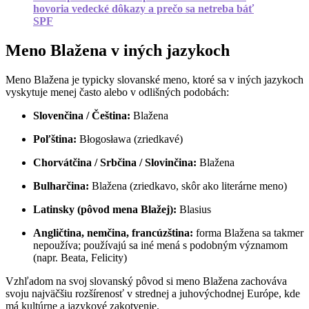
hovoria vedecké dôkazy a prečo sa netreba báť
SPF
Meno Blažena v iných jazykoch
Meno Blažena je typicky slovanské meno, ktoré sa v iných jazykoch
vyskytuje menej často alebo v odlišných podobách:
Slovenčina / Čeština:
Blažena
Poľština:
Błogosława (zriedkavé)
Chorvátčina / Srbčina / Slovinčina:
Blažena
Bulharčina:
Blažena (zriedkavo, skôr ako literárne meno)
Latinsky (pôvod mena Blažej):
Blasius
Angličtina, nemčina, francúzština:
forma Blažena sa takmer
nepoužíva; používajú sa iné mená s podobným významom
(napr. Beata, Felicity)
Vzhľadom na svoj slovanský pôvod si meno Blažena zachováva
svoju najväčšiu rozšírenosť v strednej a juhovýchodnej Európe, kde
má kultúrne a jazykové zakotvenie.