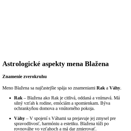
Astrologické aspekty mena Blažena
Znamenie zverokruhu
Meno Blažena sa najčastejšie spája so znameniami
Rak
a
Váhy
.
Rak
– Blažena ako Rak je citlivá, oddaná a vnímavá. Má
silný vzťah k rodine, emóciám a spomienkam. Býva
ochrankyňou domova a vnútorného pokoja.
Váhy
– V spojení s Váhami sa prejavuje jej zmysel pre
spravodlivosť, harmóniu a estetiku. Blažena túži po
rovnováhe vo vzťahoch a má dar zmierovať.