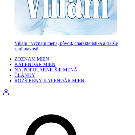
Viliam - význam mena, pôvod, charakteristika a ďalšie
zaujímavosti
ZOZNAM MIEN
KALENDÁR MIEN
NAJPOPULÁRNEJŠIE MENÁ
ČLÁNKY
ROZŠÍRENÝ KALENDÁR MIEN