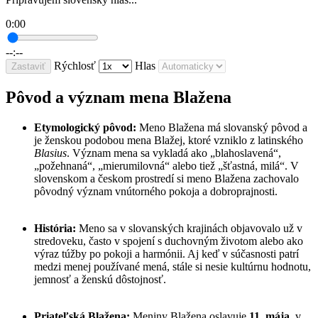
0:00
--:--
Rýchlosť
Hlas
Zastaviť
Pôvod a význam mena Blažena
Etymologický pôvod:
Meno Blažena má slovanský pôvod a
je ženskou podobou mena Blažej, ktoré vzniklo z latinského
Blasius
. Význam mena sa vykladá ako „blahoslavená“,
„požehnaná“, „mierumilovná“ alebo tiež „šťastná, milá“. V
slovenskom a českom prostredí si meno Blažena zachovalo
pôvodný význam vnútorného pokoja a dobroprajnosti.
História:
Meno sa v slovanských krajinách objavovalo už v
stredoveku, často v spojení s duchovným životom alebo ako
výraz túžby po pokoji a harmónii. Aj keď v súčasnosti patrí
medzi menej používané mená, stále si nesie kultúrnu hodnotu,
jemnosť a ženskú dôstojnosť.
Priateľská Blažena:
Meniny Blažena oslavuje
11. mája
, v