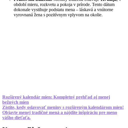
období mieru, rozkvetu a pokoja v prírode. Tento dátum
dokonale vystihuje podstatu mena – láskavá a vnútorne
vyrovnaná žena s pozitívnym vplyvom na okolie.
Rozšírený kalendár mien: Kompletný prehľad aj menej
bežných mien
Zistite, kedy oslavovať meniny s rozšíreným kalendárom mien!
Objavte menej tradičné mená a nájdite inšpiráciu pre meno
vášho dieťaťa.