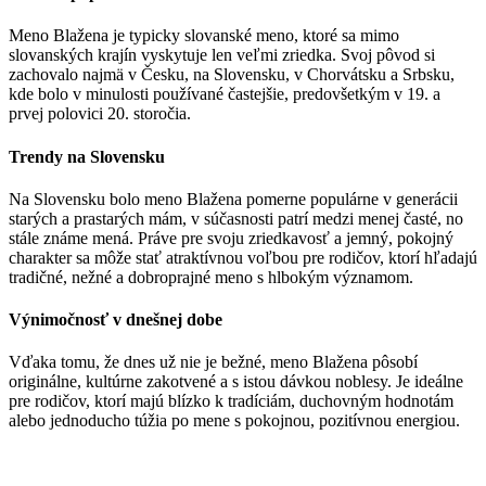
Meno Blažena je typicky slovanské meno, ktoré sa mimo
slovanských krajín vyskytuje len veľmi zriedka. Svoj pôvod si
zachovalo najmä v Česku, na Slovensku, v Chorvátsku a Srbsku,
kde bolo v minulosti používané častejšie, predovšetkým v 19. a
prvej polovici 20. storočia.
Trendy na Slovensku
Na Slovensku bolo meno Blažena pomerne populárne v generácii
starých a prastarých mám, v súčasnosti patrí medzi menej časté, no
stále známe mená. Práve pre svoju zriedkavosť a jemný, pokojný
charakter sa môže stať atraktívnou voľbou pre rodičov, ktorí hľadajú
tradičné, nežné a dobroprajné meno s hlbokým významom.
Výnimočnosť v dnešnej dobe
Vďaka tomu, že dnes už nie je bežné, meno Blažena pôsobí
originálne, kultúrne zakotvené a s istou dávkou noblesy. Je ideálne
pre rodičov, ktorí majú blízko k tradíciám, duchovným hodnotám
alebo jednoducho túžia po mene s pokojnou, pozitívnou energiou.