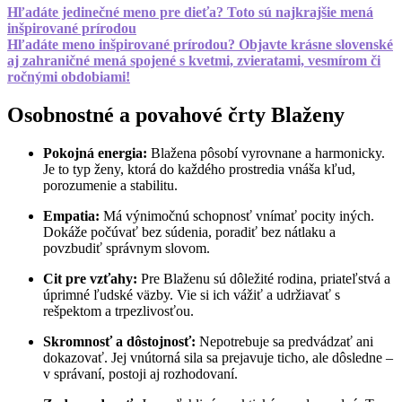
Hľadáte jedinečné meno pre dieťa? Toto sú najkrajšie mená
inšpirované prírodou
Hľadáte meno inšpirované prírodou? Objavte krásne slovenské
aj zahraničné mená spojené s kvetmi, zvieratami, vesmírom či
ročnými obdobiami!
Osobnostné a povahové črty Blaženy
Pokojná energia:
Blažena pôsobí vyrovnane a harmonicky.
Je to typ ženy, ktorá do každého prostredia vnáša kľud,
porozumenie a stabilitu.
Empatia:
Má výnimočnú schopnosť vnímať pocity iných.
Dokáže počúvať bez súdenia, poradiť bez nátlaku a
povzbudiť správnym slovom.
Cit pre vzťahy:
Pre Blaženu sú dôležité rodina, priateľstvá a
úprimné ľudské väzby. Vie si ich vážiť a udržiavať s
rešpektom a trpezlivosťou.
Skromnosť a dôstojnosť:
Nepotrebuje sa predvádzať ani
dokazovať. Jej vnútorná sila sa prejavuje ticho, ale dôsledne –
v správaní, postoji aj rozhodovaní.