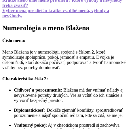
Krátke alebo dlhé meno pre dieťa? Ktoré výhody a nevýhody
treba zvážiť?
Výber mena pre dieťa: krátke vs. dlhé mená, výhody a
nevýhody.
Numerológia a meno Blažena
Číslo mena:
Meno Blažena je v numerológii spojené s číslom
2
, ktoré
symbolizuje spoluprácu, pokoj, jemnosť a empatiu. Dvojka je
číslom ľudí, ktorí dokážu počúvať, podporovať a tvoriť harmonické
vzťahy bez potreby dominovať.
Charakteristika čísla 2:
Citlivosť a porozumenie:
Blažena má dar vnímať nálady aj
nevyslovené potreby druhých. Vie sa vcítiť do ich situácie a
vytvoriť bezpečný priestor.
Diplomatickosť:
Dokáže zjemniť konflikty, sprostredkovať
porozumenie a nájsť spoločnú reč tam, kde sa zdá, že nie je.
Vnútorný pokoj:
Aj v chaotickom prostredí si zachováva