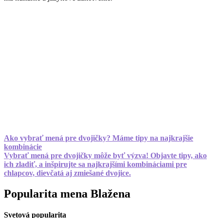
Ako vybrať mená pre dvojičky? Máme tipy na najkrajšie
kombinácie
Vybrať mená pre dvojičky môže byť výzva! Objavte tipy, ako
ich zladiť, a inšpirujte sa najkrajšími kombináciami pre
chlapcov, dievčatá aj zmiešané dvojice.
Popularita mena Blažena
Svetová popularita