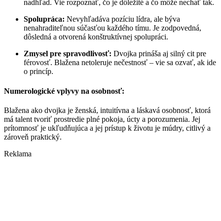
nadhľad. Vie rozpoznať, čo je dôležité a čo môže nechať tak.
Spolupráca:
Nevyhľadáva pozíciu lídra, ale býva
nenahraditeľnou súčasťou každého tímu. Je zodpovedná,
dôsledná a otvorená konštruktívnej spolupráci.
Zmysel pre spravodlivosť:
Dvojka prináša aj silný cit pre
férovosť. Blažena netoleruje nečestnosť – vie sa ozvať, ak ide
o princíp.
Numerologické vplyvy na osobnosť:
Blažena ako dvojka je ženská, intuitívna a láskavá osobnosť, ktorá
má talent tvoriť prostredie plné pokoja, úcty a porozumenia. Jej
prítomnosť je ukľudňujúca a jej prístup k životu je múdry, citlivý a
zároveň praktický.
Reklama