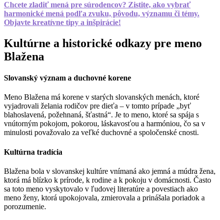
Chcete zladiť mená pre súrodencov? Zistite, ako vybrať
harmonické mená podľa zvuku, pôvodu, významu či témy.
Objavte kreatívne tipy a inšpirácie!
Kultúrne a historické odkazy pre meno
Blažena
Slovanský význam a duchovné korene
Meno Blažena má korene v starých slovanských menách, ktoré
vyjadrovali želania rodičov pre dieťa – v tomto prípade „byť
blahoslavená, požehnaná, šťastná“. Je to meno, ktoré sa spája s
vnútorným pokojom, pokorou, láskavosťou a harmóniou, čo sa v
minulosti považovalo za veľké duchovné a spoločenské cnosti.
Kultúrna tradícia
Blažena bola v slovanskej kultúre vnímaná ako jemná a múdra žena,
ktorá má blízko k prírode, k rodine a k pokoju v domácnosti. Často
sa toto meno vyskytovalo v ľudovej literatúre a povestiach ako
meno ženy, ktorá upokojovala, zmierovala a prinášala poriadok a
porozumenie.