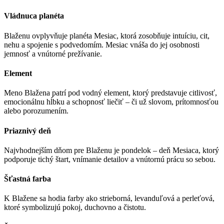
Vládnuca planéta
Blaženu ovplyvňuje planéta Mesiac, ktorá zosobňuje intuíciu, cit,
nehu a spojenie s podvedomím. Mesiac vnáša do jej osobnosti
jemnosť a vnútorné prežívanie.
Element
Meno Blažena patrí pod vodný element, ktorý predstavuje citlivosť,
emocionálnu hĺbku a schopnosť liečiť – či už slovom, prítomnosťou
alebo porozumením.
Priaznivý deň
Najvhodnejším dňom pre Blaženu je pondelok – deň Mesiaca, ktorý
podporuje tichý štart, vnímanie detailov a vnútornú prácu so sebou.
Šťastná farba
K Blažene sa hodia farby ako strieborná, levanduľová a perleťová,
ktoré symbolizujú pokoj, duchovno a čistotu.