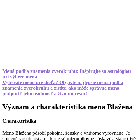
Mená podľa znamenia zverokruhu: Inšpirujte sa astrológiou
pri výbere mena
Vyberáte meno pre dieťa? Objavte najlepšie mená podľa
znamenia zverokruhu a zistite, ako môže správne meno
podporiť jeho osobnosť a životnú cestu!
Význam a charakteristika mena Blažena
Charakteristika
Meno Blažena pôsobí pokojne, žensky a vnútorne vyrovnane. Je
spojené s osobnosťami, ktoré sú mierumilovné, láskavé a starostlivé.