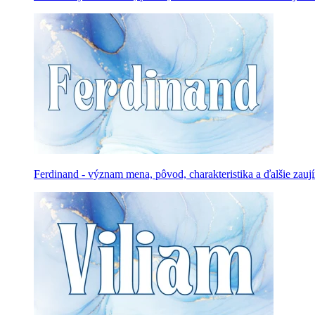
Ferdinand - význam mena, pôvod, charakteristika a ďalšie zauj