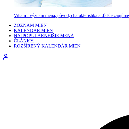
Viliam - význam mena, pôvod, charakteristika a ďalšie zaujíma
ZOZNAM MIEN
KALENDÁR MIEN
NAJPOPULÁRNEJŠIE MENÁ
ČLÁNKY
ROZŠÍRENÝ KALENDÁR MIEN